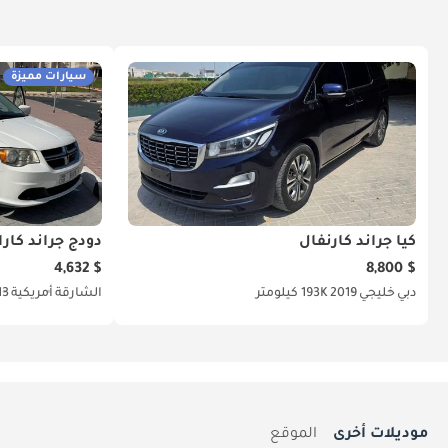
سيارات مميزة
كيا جراند كارنفال
دودج جراند كارا
$ 4,632
$ 8,800
دبي
خليجي
2019
193K كيلومتر
الشارقة
أمريكية
13
موديلات أخرى
الموقع