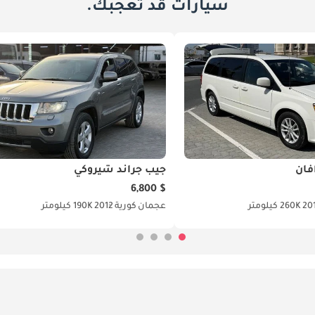
سيارات قد تعجبك.
فان
جيب جراند شيروكي
$ 6,800
20
260K كيلومتر
عجمان
كورية
2012
190K كيلومتر