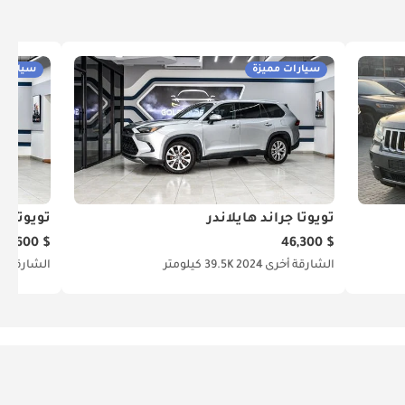
سيارات مميزة
سيارات 
تويوتا جراند هايلاندر
تويوتا جر
$ 43,600
$ 46,300
الشارقة
أخرى
2024
39.5K كيلومتر
الشارقة
أ