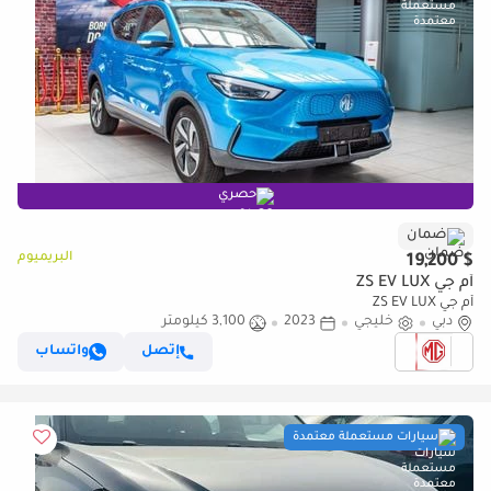
حصري
ضمان
البريميوم
$ 19,200
أم جي ZS EV LUX
أم جي ZS EV LUX
دبي
خليجي
2023
3,100 كيلومتر
إتصل
واتساب
سيارات مستعملة معتمدة