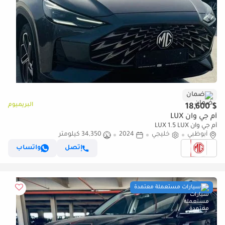
ضمان
البريميوم
$ 18,600
أم جي وان LUX
أم جي وان LUX 1.5 LUX
أبوظبي
خليجي
2024
34,350 كيلومتر
إتصل
واتساب
سيارات مستعملة معتمدة