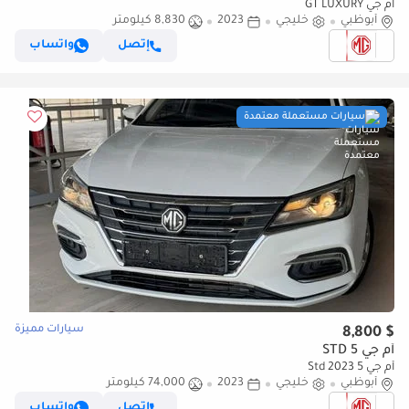
أم جي GT LUXURY
أبوظبي
خليجي
2023
8,830 كيلومتر
إتصل
واتساب
سيارات مستعملة معتمدة
سيارات مميزة
$ 8,800
أم جي 5 STD
أم جي 5 Std 2023
أبوظبي
خليجي
2023
74,000 كيلومتر
إتصل
واتساب