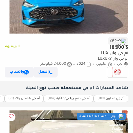
ضمان
البريميوم
$ 18,900
أم جي وان LUX
أم جي وان LUXURY
دبي
خليجي
2024
24,000 كيلومتر
إتصل
واتساب
شاهد السيارات أم جي مستعملة حسب نوع الهيك
أم جي صالون
(189)
أم جي دفع رباعي/عائلية
(184)
أم جي هاتش باك
(21)
أ
سيارات مستعملة معتمدة