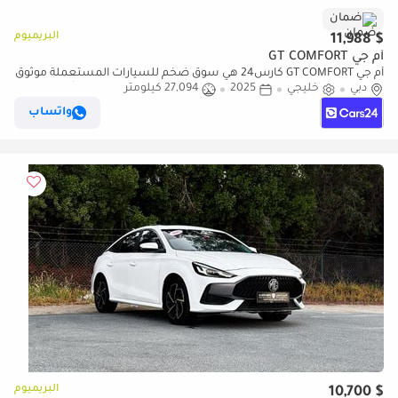
ضمان
البريميوم
$ 11,988
أم جي GT COMFORT
أم جي GT COMFORT كارس24 هي سوق ضخم للسيارات المستعملة موثوق
دبي
خليجي
2025
27,094 كيلومتر
ومضمون ٪كارس24 هي سوق ضخم للسيارات المستعملة موثوق
ومضمون
واتساب
البريميوم
$ 10,700