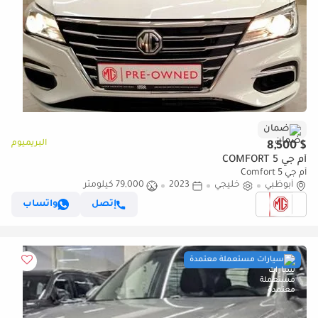
ضمان
البريميوم
$ 8,500
أم جي 5 COMFORT
أم جي 5 Comfort
أبوظبي
خليجي
2023
79,000 كيلومتر
إتصل
واتساب
سيارات مستعملة معتمدة