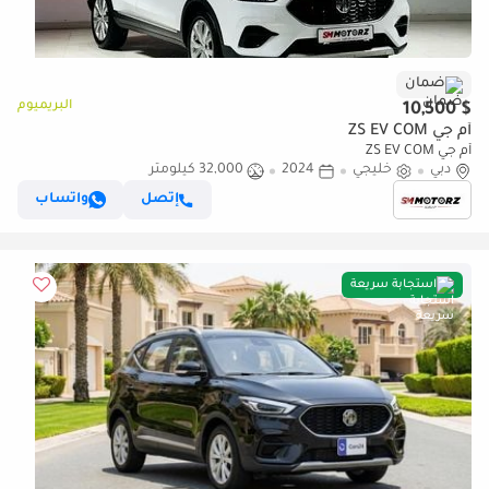
ضمان
البريميوم
$ 10,500
أم جي ZS EV COM
أم جي ZS EV COM
دبي
خليجي
2024
32,000 كيلومتر
إتصل
واتساب
استجابة سريعة