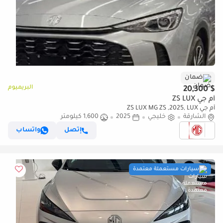
ضمان
البريميوم
$ 20,300
أم جي ZS LUX
أم جي ZS LUX MG ZS ,2025, LUX
الشارقة
خليجي
2025
1,600 كيلومتر
إتصل
واتساب
سيارات مستعملة معتمدة