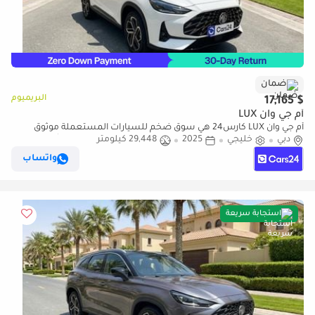
ضمان
البريميوم
$ 17,165
أم جي وان LUX
أم جي وان LUX كارس24 هي سوق ضخم للسيارات المستعملة موثوق
دبي
خليجي
2025
29,448 كيلومتر
ومضمون ٪كارس24 هي سوق ضخم للسيارات المستعملة موثوق
ومضمون
واتساب
استجابة سريعة