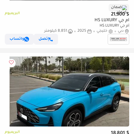
ضمان
البريميوم
$ 21,900
أم جي HS LUXURY
أم جي HS LUXURY
دبي
خليجي
2025
8,851 كيلومتر
إتصل
واتساب
البريميوم
$ 18,801