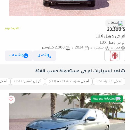
ضمان
البريميوم
$ 23,300
أم جي وھیل LUX
أم جي وھیل LUX
دبي
خليجي
2024
2,000 كيلومتر
إتصل
واتساب
شاهد السيارات أم جي مستعملة حسب الفئة
أم جي عائلية
(351)
أم جي متوسطة الحجم
(213)
أم جي صغيرة
(154)
أم جي
استجابة سريعة