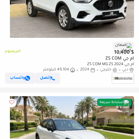
ضمان
البريميوم
$ 10,400
أم جي ZS COM
أم جي ZS COM MG ZS 2024
دبي
خليجي
2024
49,104 كيلومتر
إتصل
واتساب
استجابة سريعة