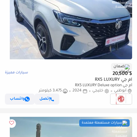
ضمان
سيارات مميزة
$ 20,500
أم جي RX5 LUXURY
أم جي RX5 LUXURY Deluxe option
أبوظبي
خليجي
2024
3,475 كيلومتر
إتصل
واتساب
سيارات مستعملة معتمدة