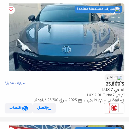
سيارات مستعملة معتمدة
ضمان
سيارات مميزة
$ 25,800
أم جي 7 LUX
أم جي 7 LUX 2.0L Turbo
أبوظبي
خليجي
2025
25,700 كيلومتر
إتصل
واتساب