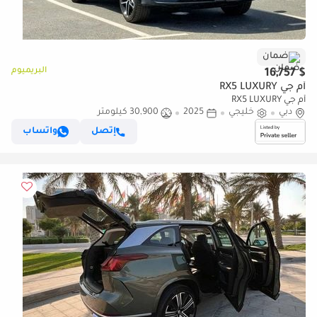
ضمان
البريميوم
$ 16,757
أم جي RX5 LUXURY
أم جي RX5 LUXURY
دبي
خليجي
2025
30,900 كيلومتر
إتصل
واتساب