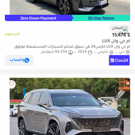
ضمان
البريميوم
$ 15,476
أم جي وان LUX
أم جي وان LUX كارس24 هي سوق ضخم للسيارات المستعملة موثوق
دبي
خليجي
2024
84,554 كيلومتر
ومضمون ٪كارس24 هي سوق ضخم للسيارات المستعملة موثوق
ومضمون
واتساب