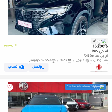
ضمان
البريميوم
$ 16,200
أم جي RX5
أم جي RX5 Deluxe
أبوظبي
خليجي
2023
82,550 كيلومتر
إتصل
واتساب
سيارات مستعملة معتمدة