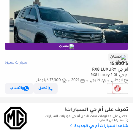
حصري
ضمان
سيارات مميزة
$ 15,900
أم جي RX8 LUXURY
أم جي RX8 Luxury 2.0L
أبوظبي
خليجي
2021
77,300 كيلومتر
إتصل
واتساب
تعرف على أم جي السيارات!
احصل على معلومات مفصلة عن أم جي موديلات السيارات
وأسعارها في الإمارات
شاهد السيارات أم جي الجديدة