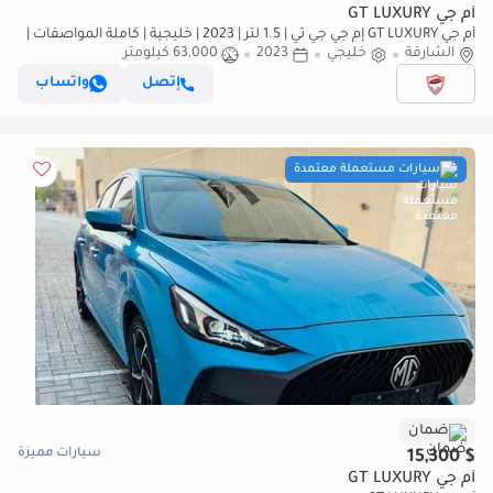
أم جي GT LUXURY
أم جي GT LUXURY إم جي جي تي | 1.5 لتر | 2023 | خليجية | كاملة المواصفات |
الشارقة
خليجي
خالية من الحوادث | بحالة ممتازة | 6
2023
63,000 كيلومتر
إتصل
واتساب
سيارات مستعملة معتمدة
ضمان
سيارات مميزة
$ 15,300
أم جي GT LUXURY