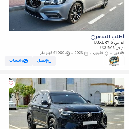
أطلب السعر
أم جي 6 LUXURY
أم جي 6 LUXURY
دبي
خليجي
2023
61,000 كيلومتر
إتصل
واتساب