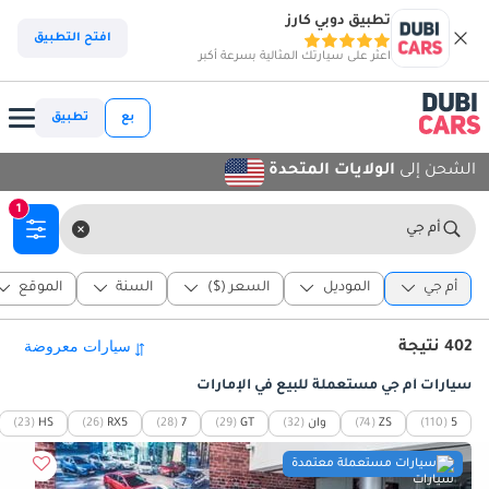
تطبيق دوبي كارز
افتح التطبيق
اعثر على سيارتك المثالية بسرعة أكبر
بع
تطبيق
الشحن إلى
الولايات المتحدة
1
أم جي
أم جي
الموديل
السعر ($)
السنة
الموقع
402 نتيجة
سيارات أم جي مستعملة للبيع في الإمارات
5
(110)
ZS
(74)
وان
(32)
GT
(29)
7
(28)
RX5
(26)
HS
(23)
سيارات مستعملة معتمدة