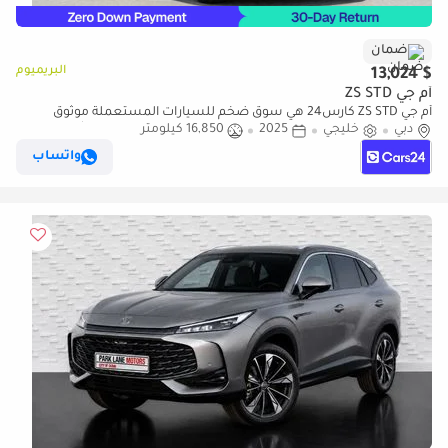
ضمان
البريميوم
$ 13,024
أم جي ZS STD
أم جي ZS STD كارس24 هي سوق ضخم للسيارات المستعملة موثوق
دبي
خليجي
2025
16,850 كيلومتر
ومضمون ٪كارس24 هي سوق ضخم للسيارات المستعملة موثوق
ومضمون
واتساب