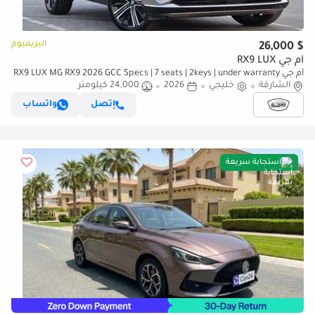
البريميوم
$ 26,000
أم جي RX9 LUX
أم جي RX9 LUX MG RX9 2026 GCC Specs | 7 seats | 2keys | under warranty
الشارقة
| accident free |
خليجي
2026
24,000 كيلومتر
إتصل
واتساب
استجابة سريعة