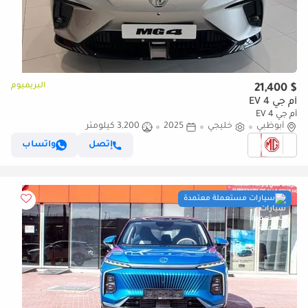
البريميوم
$ 21,400
أم جي 4 EV
أم جي 4 EV
أبوظبي
خليجي
2025
3,200 كيلومتر
إتصل
واتساب
سيارات مستعملة معتمدة