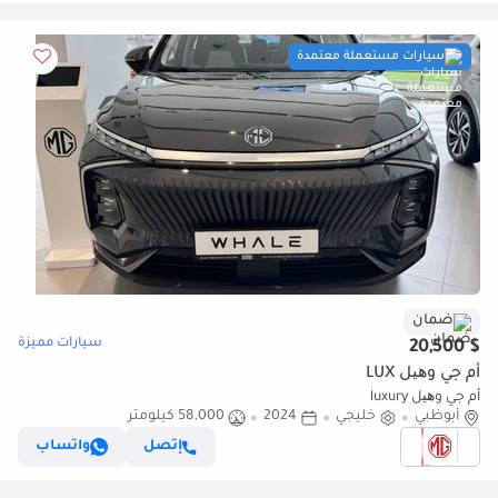
سيارات مستعملة معتمدة
ضمان
سيارات مميزة
$ 20,500
أم جي وھیل LUX
أم جي وھیل luxury
أبوظبي
خليجي
2024
58,000 كيلومتر
إتصل
واتساب