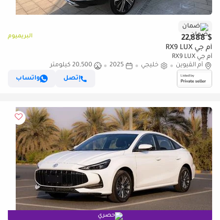
ضمان
البريميوم
$ 22,888
أم جي RX9 LUX
أم جي RX9 LUX
أم القيوين
خليجي
2025
20,500 كيلومتر
إتصل
واتساب
حصري