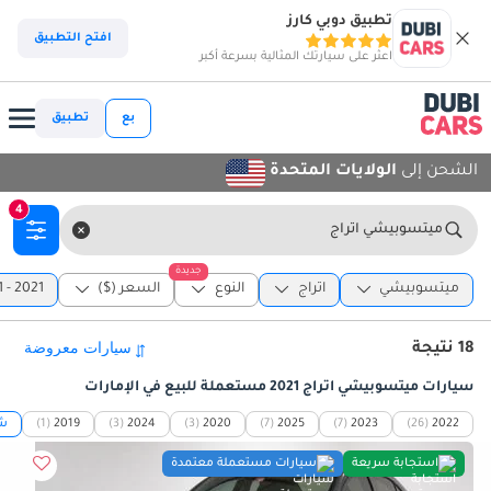
تطبيق دوبي كارز
افتح التطبيق
اعثر على سيارتك المثالية بسرعة أكبر
بع
تطبيق
الشحن إلى
الولايات المتحدة
4
ميتسوبيشي اتراج
جديدة
ميتسوبيشي
اتراج
النوع
السعر ($)
2021 - 2021
18 نتيجة
سيارات ميتسوبيشي اتراج 2021 مستعملة للبيع في الإمارات
2022
(26)
2023
(7)
2025
(7)
2020
(3)
2024
(3)
2019
(1)
شا
استجابة سريعة
سيارات مستعملة معتمدة