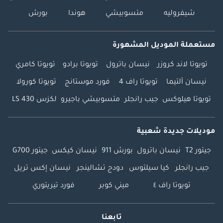
شيفروليه
متسوبيشي
هوندا
بورش
مستعملة الموديل المشهورة
تويوتا لاند كروزر
نيسان باترول
تويوتا برادو
تويوتا كامري
نيسان ألتيما
تويوتا راف 4
فورد موستانج
تويوتا كورولا
تويوتا هيلوكس
جيب رانجلر
متسوبيشي باجيرو
لكزس LS 430
موديلات جديدة شعبية
جيتور T2
نيسان باترول
بورش 911
نيسان كيكس
جيتور G700
جيب رانجلر
كيا سيلتوس
دودج تشالينجر
نيسان إكس تريل
تويوتا راف ٤
ميني كوبر
فورد تيريتوري
تابعنا