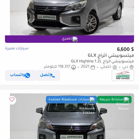
حصري
سيارات مميزة
$ 6,600
ميتسوبيشي اتراج GLX
ميتسوبيشي اتراج GLX Highline 1.2L
دبي
خليجي
2021
118,317 كيلومتر
إتصل
واتساب
استجابة سريعة
سيارات مستعملة معتمدة