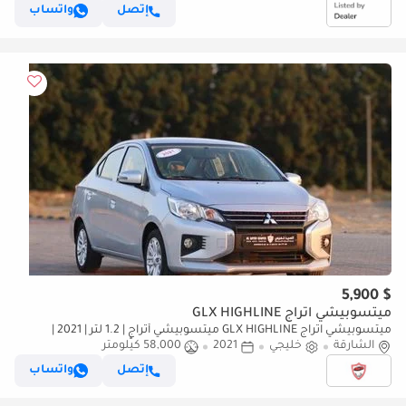
إتصل
واتساب
$ 5,900
ميتسوبيشي اتراج GLX HIGHLINE
ميتسوبيشي اتراج GLX HIGHLINE ميتسوبيشي أتراج | 1.2 لتر | 2021 |
الشارقة
خليجي
2021
خليجية | خالية من الحوادث | بحالة ممتازة | 361 شهرياً
58,000 كيلومتر
إتصل
واتساب