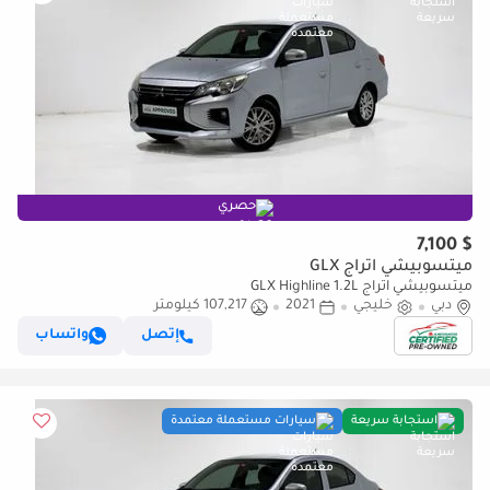
حصري
$ 7,100
ميتسوبيشي اتراج GLX
ميتسوبيشي اتراج GLX Highline 1.2L
دبي
خليجي
2021
107,217 كيلومتر
إتصل
واتساب
استجابة سريعة
سيارات مستعملة معتمدة