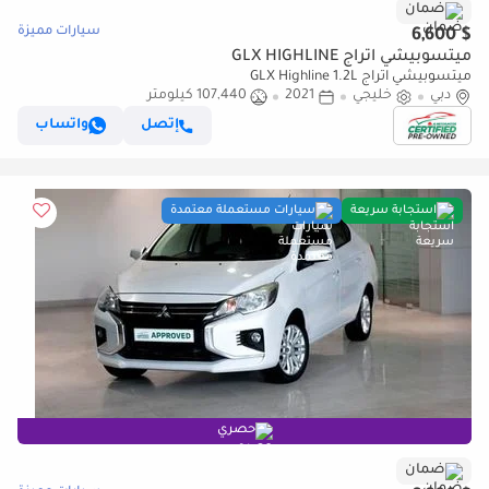
ضمان
سيارات مميزة
$ 6,600
ميتسوبيشي اتراج GLX HIGHLINE
ميتسوبيشي اتراج GLX Highline 1.2L
دبي
خليجي
2021
107,440 كيلومتر
إتصل
واتساب
استجابة سريعة
سيارات مستعملة معتمدة
حصري
ضمان