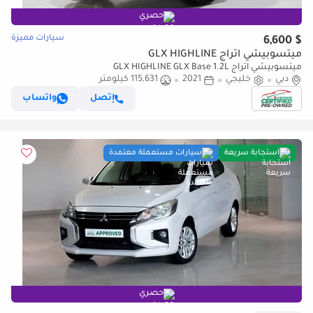
حصري
سيارات مميزة
$ 6,600
ميتسوبيشي اتراج GLX HIGHLINE
ميتسوبيشي اتراج GLX HIGHLINE GLX Base 1.2L
دبي
خليجي
2021
115,631 كيلومتر
إتصل
واتساب
استجابة سريعة
سيارات مستعملة معتمدة
حصري