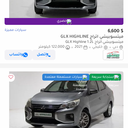
حصري
سيارات مميزة
$ 6,600
ميتسوبيشي اتراج GLX HIGHLINE
ميتسوبيشي اتراج GLX Highline 1.2L
دبي
خليجي
2021
122,000 كيلومتر
إتصل
واتساب
استجابة سريعة
سيارات مستعملة معتمدة