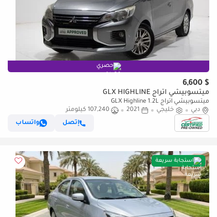
حصري
$ 6,600
ميتسوبيشي اتراج GLX HIGHLINE
ميتسوبيشي اتراج GLX Highline 1.2L
دبي
خليجي
2021
107,240 كيلومتر
إتصل
واتساب
استجابة سريعة