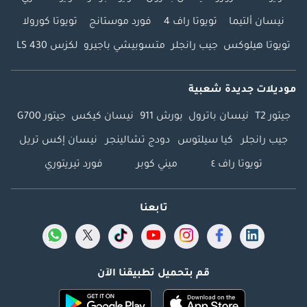
نيسان ألتيما
تويوتا راف 4
فورد موستانج
تويوتا كورولا
تويوتا هيلوكس
جيب رانجلر
متسوبيشي باجيرو
لكزس LS 430
موديلات جديدة شعبية
جيتور T2
نيسان باترول
بورش 911
نيسان كيكس
جيتور G700
جيب رانجلر
كيا سيلتوس
دودج تشالينجر
نيسان إكس تريل
تويوتا راف ٤
ميني كوبر
فورد تيريتوري
تابعنا
قم بتحميل تطبيقنا الآن