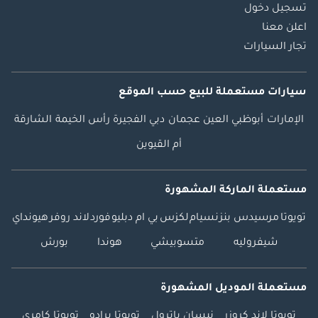
تسجيل دخول
اعلن معنا
تجار السيارات
سيارات مستعملة
للبيع
حسب الموقع
الإمارات
أبوظبي
العين
عجمان
دبي
الفجيرة
رأس الخيمة
الشارقة
أم القيوين
مستعملة الماركة المشهورة
تويوتا
مرسيدس بنز
نسيام
لكزس
بي ام دبليو
فورد
لاند روفر
هيونداي
شيفروليه
متسوبيشي
هوندا
بورش
مستعملة الموديل المشهورة
تويوتا لاند كروزر
نيسان باترول
تويوتا برادو
تويوتا كامري