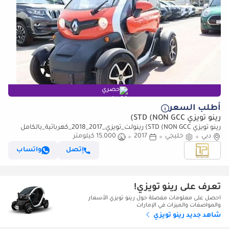
حصري
أطلب السعر
رينو تويزي STD (NON GCC)
رينو تويزي STD (NON GCC) رينولت_تويزي_2017_2018_كهربائية_بالكامل
دبي
(للتصدير فقط)
خليجي
2017
15,000 كيلومتر
إتصل
واتساب
تعرف على رينو تويزي!
احصل على معلومات مفصلة حول رينو تويزي الأسعار
والمواصفات والميزات في الإمارات
شاهد جديد رينو تويزي