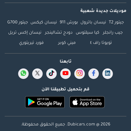
موديلات جديدة شعبية
جيتور T2
نيسان باترول
بورش 911
نيسان كيكس
جيتور G700
جيب رانجلر
كيا سيلتوس
دودج تشالينجر
نيسان إكس تريل
تويوتا راف ٤
ميني كوبر
فورد تيريتوري
تابعنا
قم بتحميل تطبيقنا الآن
Dubicars.com @ 2026. جميع الحقوق محفوظة.