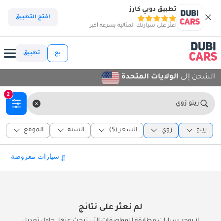
تطبيق دوبي كارز
افتح التطبيق
اعثر على سيارتك المثالية بسرعة أكبر
بع
تطبيق
الشحن إلى
الولايات المتحدة
2
رينو زوي
رينو
زوي
السعر ($)
السنة
الموقع
لم نعثر على نتائج