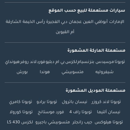
سيارات مستعملة
للبيع
حسب الموقع
الإمارات
أبوظبي
العين
عجمان
دبي
الفجيرة
رأس الخيمة
الشارقة
أم القيوين
مستعملة الماركة المشهورة
تويوتا
مرسيدس بنز
نسيام
لكزس
بي ام دبليو
فورد
لاند روفر
هيونداي
شيفروليه
متسوبيشي
هوندا
بورش
مستعملة الموديل المشهورة
تويوتا لاند كروزر
نيسان باترول
تويوتا برادو
تويوتا كامري
نيسان ألتيما
تويوتا راف 4
فورد موستانج
تويوتا كورولا
تويوتا هيلوكس
جيب رانجلر
متسوبيشي باجيرو
لكزس LS 430