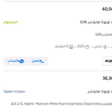
ويوتا هايلاندر GXR
البريميوم
يلاندر GXR
خليجي
2025
0 كيلومتر
إتصل
واتساب
تويوتا هايلاندر
سيارات مميزة
GLE 2.5L Hybrid - Platinum White Pearl Insid