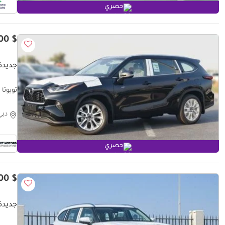
حصري
$ 49,300
جديدة ت
تويوتا هايلاندر AWD
دبي
حصري
$ 49,300
جديدة ت