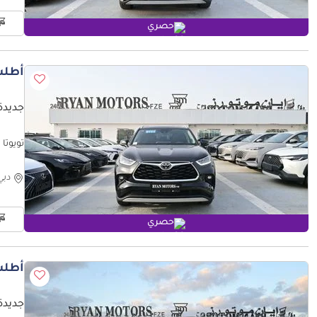
حصري
أطلب
جديدة 
تويوتا هايلاندر l 2025 Color Black
دبي
حصري
أطلب
جديدة 