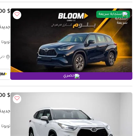
$ 40,500
استجابة سريعة
جديدة ت
تويوتا ها
دبي
حصري
$ 36,300
جديدة 
تويوتا هايلاندر e Grey | Export Only