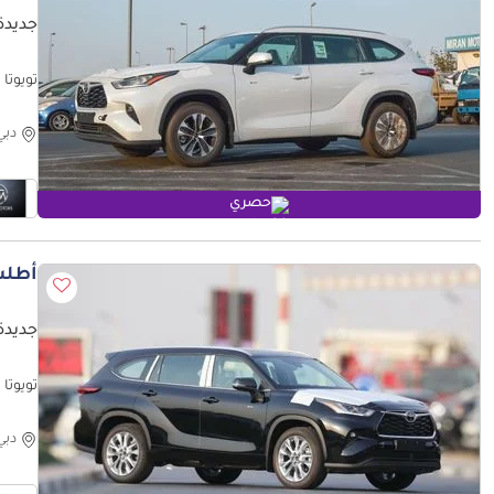
جديدة ت
تويوتا هايلاندر  (AWD) SUV 2025
دبي
حصري
أطلب
جديدة 
تويوتا هايلاندر ull 2025 | Limited
دبي