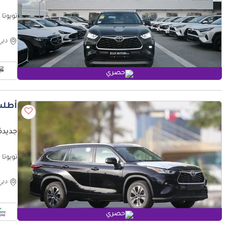
تويوتا هايلاندر l 2025, Color Black
دبي
حصري
أطلب
جديدة 
فقط)
دبي
حصري