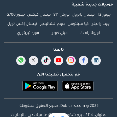
موديلات جديدة شعبية
جيتور T2
نيسان باترول
بورش 911
نيسان كيكس
جيتور G700
جيب رانجلر
كيا سيلتوس
دودج تشالينجر
نيسان إكس تريل
تويوتا راف ٤
ميني كوبر
فورد تيريتوري
تابعنا
قم بتحميل تطبيقنا الآن
Dubicars.com @ 2026. جميع الحقوق محفوظة.
العنوان: 2114 ، برج شذى ، المدينة الإعلامية ، دبي ، الإمارات