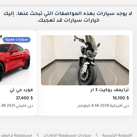
لا يوجد سيارات بهذه المواصفات التي تبحث عنها. إليك
خيارات
سيارات قد تعجبك.
سيارات مميزة
ترايمف روكيت 3 آر
فورد جي تي
$ 27,400
$ 16,100
دبي
أمريكية
2020
8.6K كيلومتر
دبي
خليجي
2021
50.8K كي
الصفحة الرئيسية
سيارات مستعملة الإمارات
مستعملة ترايمف ا