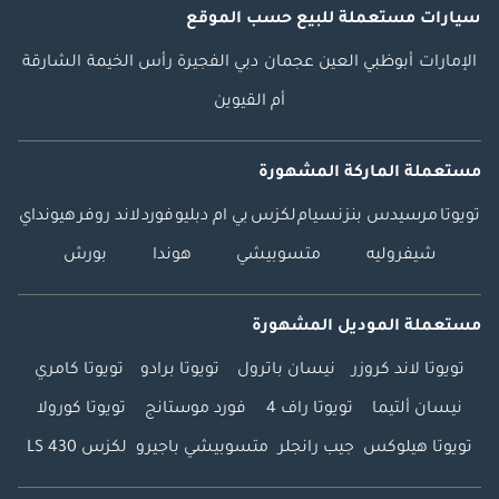
سيارات مستعملة
للبيع
حسب الموقع
الإمارات
أبوظبي
العين
عجمان
دبي
الفجيرة
رأس الخيمة
الشارقة
أم القيوين
مستعملة الماركة المشهورة
تويوتا
مرسيدس بنز
نسيام
لكزس
بي ام دبليو
فورد
لاند روفر
هيونداي
شيفروليه
متسوبيشي
هوندا
بورش
مستعملة الموديل المشهورة
تويوتا لاند كروزر
نيسان باترول
تويوتا برادو
تويوتا كامري
نيسان ألتيما
تويوتا راف 4
فورد موستانج
تويوتا كورولا
تويوتا هيلوكس
جيب رانجلر
متسوبيشي باجيرو
لكزس LS 430