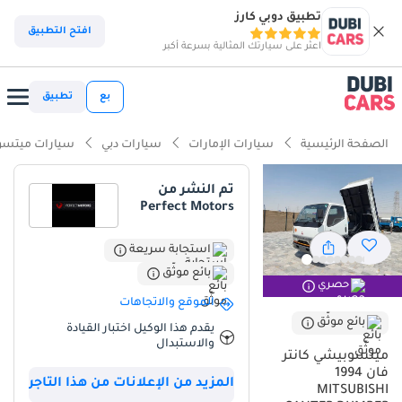
تطبيق دوبي كارز
افتح التطبيق
اعثر على سيارتك المثالية بسرعة أكبر
بع
تطبيق
الصفحة الرئيسية
سيارات الإمارات
سيارات دبي
سيارات ميتس
تم النشر من
Perfect Motors
استجابة سريعة
بائع موثّق
حصري
الموقع والاتجاهات
بائع موثّق
يقدم هذا الوكيل اختبار القيادة
والاستبدال
ميتسوبيشي كانتر
فان 1994
المزيد من الإعلانات من هذا التاجر
MITSUBISHI