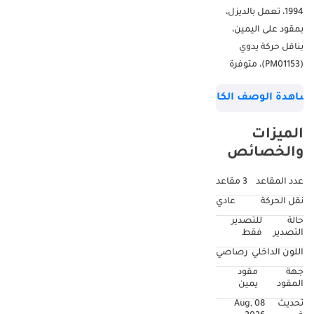
1994، تعمل بالديزل،
بمقود على اليمين،
بناقل حركة يدوي
(PM01153)، متوفرة
للبيع لدى شركة
شاهدة الوصف الكامل
بيرفكت موتورز ذ.م.م.
دبي
الميزات
والخصائص
عدد المقاعد
3 مقاعد
نقل الحركة
عادي
حالة
للتصدير
التصدير
فقط
اللون الداخلي
رصاصي
جهة
مقود
المقود
يمين
تحديث
08 Aug,