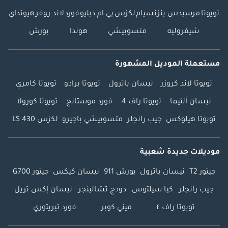
تويوتا
مرسيدس بنز
نسيام
لكزس
بي ام دبليو
فورد
لاند روفر
هيونداي
شيفروليه
متسوبيشي
هوندا
بورش
مستعملة الموديل المشهورة
تويوتا لاند كروزر
نيسان باترول
تويوتا برادو
تويوتا كامري
نيسان ألتيما
تويوتا راف 4
فورد موستانج
تويوتا كورولا
تويوتا هيلوكس
جيب رانجلر
متسوبيشي باجيرو
لكزس LS 430
موديلات جديدة شعبية
جيتور T2
نيسان باترول
بورش 911
نيسان كيكس
جيتور G700
جيب رانجلر
كيا سيلتوس
دودج تشالينجر
نيسان إكس تريل
تويوتا راف ٤
ميني كوبر
فورد تيريتوري