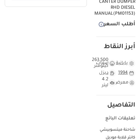
CANTER DUMPER
RHD DIESEL
MANUAL(PM01153)
أطلب السعر
أبرز النقاط
263,500
يابانية
مواصفات
كيلومتر
1994
ديزل
4.2
معرض
ليتر
التفاصيل
تعليقات البائع
شاحنة ميتسوبيشي
كانتر قلابة موديل