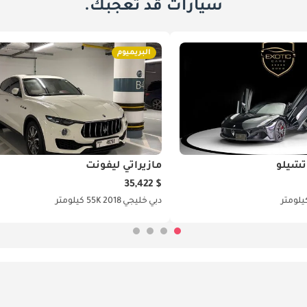
سيارات قد تعجبك.
البريميوم
مازيراتي ليفونت
$ 35,422
دبي
خليجي
2018
55K كيلومتر