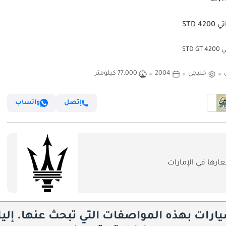
42 STD
STD G
خليجي
2004
77,000 كيلومتر
إتصل
واتساب
رها في الإمارات
يارات بهذه المواصفات التي تبحث عنها. إلي