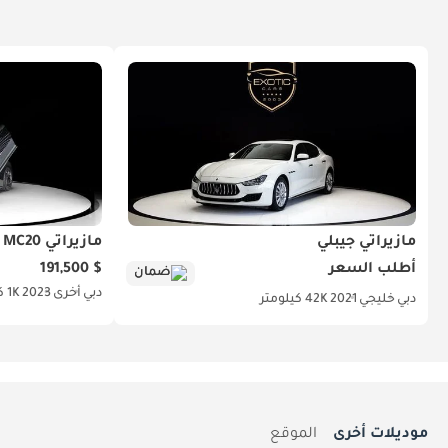
مازيراتي جيبلي
مازيراتي MC20 تشيلو
أطلب السعر
$ 191,500
ضمان
دبي
أخرى
2023
1K كيلومتر
دبي
خليجي
2021
42K كيلومتر
موديلات أخرى
الموقع