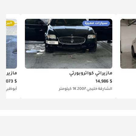
سيارات مميزة
البريميو
مازيراتي كواتروبورتي
مازيراتي
$ 19,073
$ 14,986
الشارقة
خليجي
2007
1K كيلومتر
أبوظبي
خل