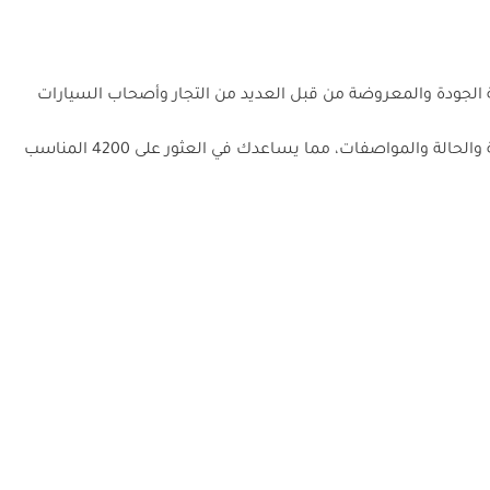
راتي 4200 في دبي؟ تقدم دوبي كارز مجموعة كبيرة من سيارات مازيراتي 4200 المستعملة عالية الجودة والمعروضة من قبل العديد من التجار وأصحاب السيارات
99,000. يتضمن كل إعلان 4200 معلومات مفصلة عن المسافة المقطوعة والحالة والمواصفات، مما يساعدك في العثور على 4200 المناسب