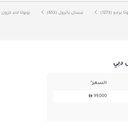
ا برادو (1273)
نيسان باترول (653)
تويوتا لاند كروزر 70 (600)
السعر*
99,000