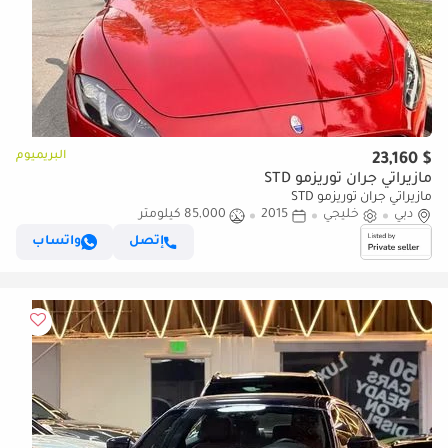
البريميوم
$ 23,160
مازيراتي جران توريزمو STD
مازيراتي جران توريزمو STD
دبي
خليجي
2015
85,000 كيلومتر
إتصل
واتساب