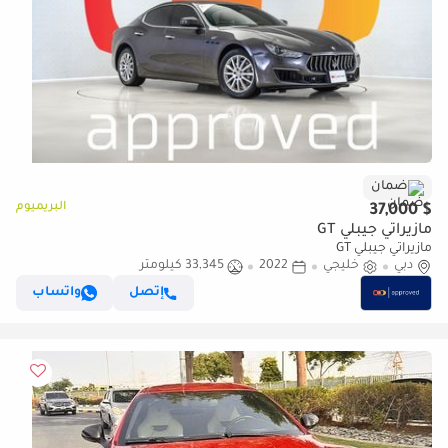
ضمان
البريميوم
$ 37,000
مازيراتي جيبلي GT
مازيراتي جيبلي GT
دبي
خليجي
2022
33,345 كيلومتر
إتصل
واتساب