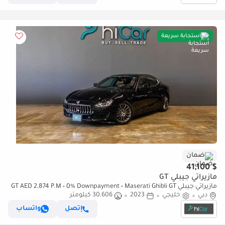
استجابة سريعة
ضمان
$ 41,100
مازيراتي جيبلي GT
مازيراتي جيبلي GT AED 2,874 P.M • 0% Downpayment • Maserati Ghibli GT
دبي
خليجي
Hybrid • 1 Year Warranty
2023
30,606 كيلومتر
إتصل
واتساب