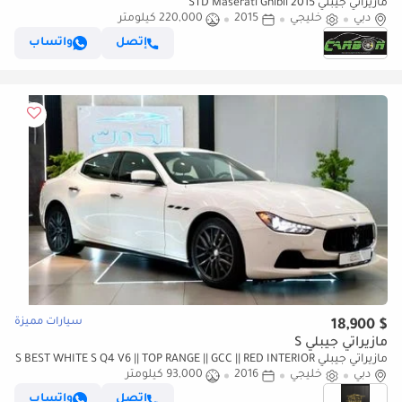
مازيراتي جيبلي STD Maserati Ghibli 2015
دبي
خليجي
2015
220,000 كيلومتر
إتصل
واتساب
سيارات مميزة
$ 18,900
مازيراتي جيبلي S
مازيراتي جيبلي S BEST WHITE S Q4 V6 || TOP RANGE || GCC || RED INTERIOR
دبي
|| ACCIDENT FREE ||
خليجي
2016
93,000 كيلومتر
إتصل
واتساب