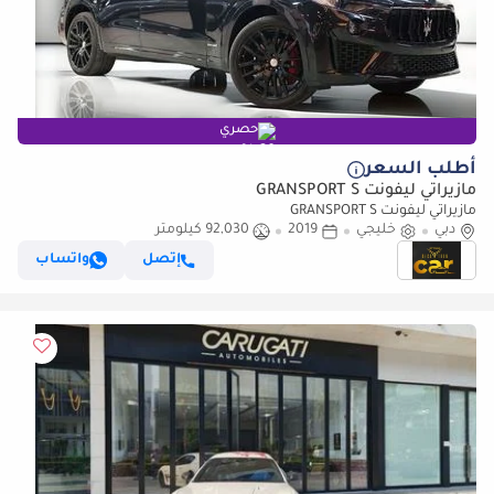
حصري
أطلب السعر
مازيراتي ليفونت GRANSPORT S
مازيراتي ليفونت GRANSPORT S
دبي
خليجي
2019
92,030 كيلومتر
إتصل
واتساب