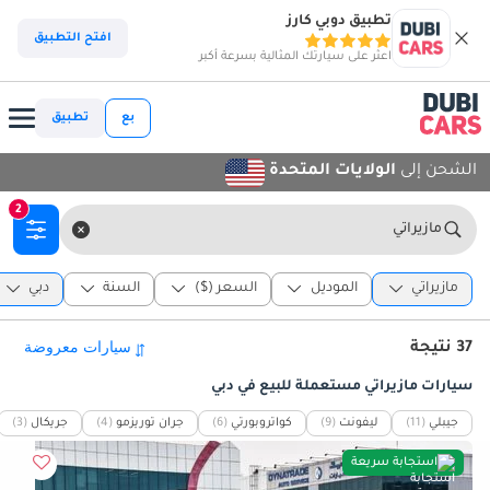
تطبيق دوبي كارز
افتح التطبيق
اعثر على سيارتك المثالية بسرعة أكبر
بع
تطبيق
الشحن إلى
الولايات المتحدة
2
مازيراتي
مازيراتي
الموديل
السعر ($)
السنة
دبي
37 نتيجة
سيارات مازيراتي مستعملة للبيع في دبي
جيبلي
(11)
ليفونت
(9)
كواتروبورتي
(6)
جران توريزمو
(4)
جريكال
(3)
استجابة سريعة