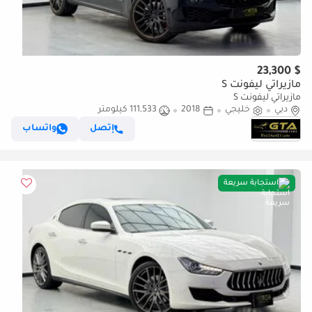
$ 23,300
مازيراتي ليفونت S
مازيراتي ليفونت S
دبي
خليجي
2018
111,533 كيلومتر
إتصل
واتساب
استجابة سريعة