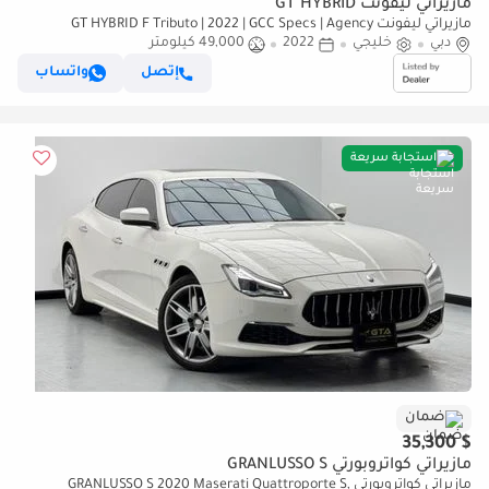
مازيراتي ليفونت GT HYBRID
مازيراتي ليفونت GT HYBRID F Tributo | 2022 | GCC Specs | Agency
دبي
خليجي
Warranty | Full Options
2022
49,000 كيلومتر
إتصل
واتساب
استجابة سريعة
ضمان
$ 35,300
مازيراتي كواتروبورتي GRANLUSSO S
مازيراتي كواتروبورتي GRANLUSSO S 2020 Maserati Quattroporte S,