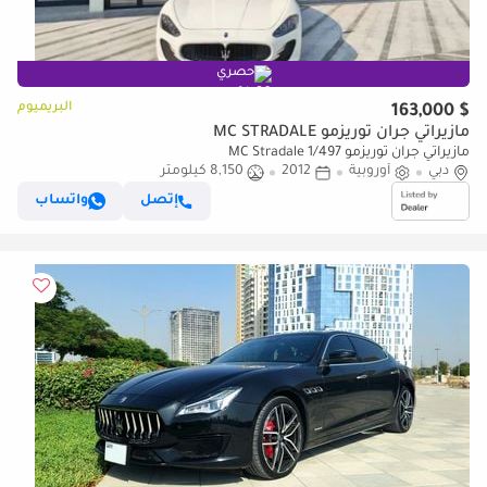
حصري
البريميوم
$ 163,000
مازيراتي جران توريزمو MC STRADALE
مازيراتي جران توريزمو MC Stradale 1/497
دبي
أوروبية
2012
8,150 كيلومتر
إتصل
واتساب