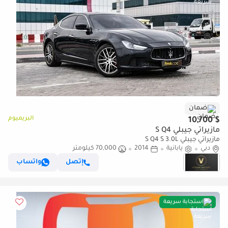
ضمان
البريميوم
$ 10,700
مازيراتي جيبلي S Q4
مازيراتي جيبلي S Q4 S 3.0L
دبي
يابانية
2014
70,000 كيلومتر
إتصل
واتساب
استجابة سريعة