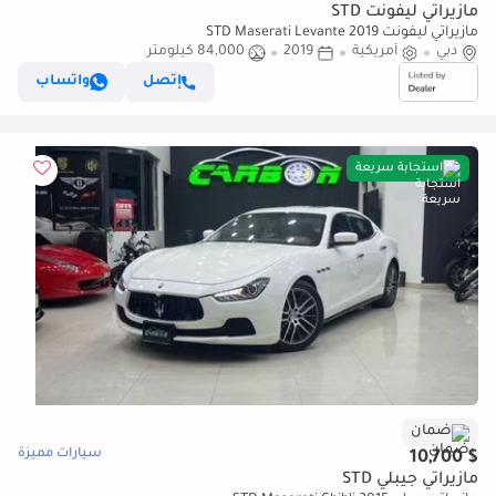
مازيراتي ليفونت STD
مازيراتي ليفونت STD Maserati Levante 2019
دبي
أمريكية
2019
84,000 كيلومتر
إتصل
واتساب
استجابة سريعة
ضمان
سيارات مميزة
$ 10,700
مازيراتي جيبلي STD