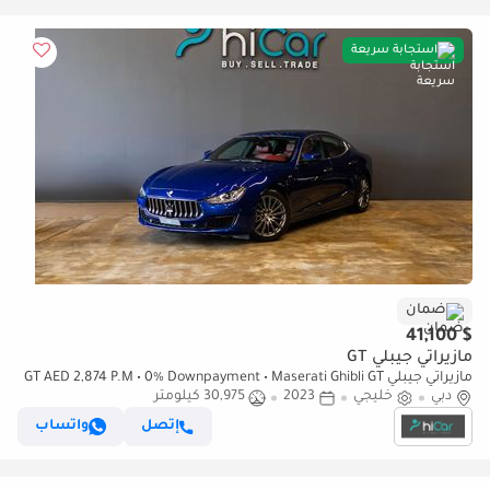
استجابة سريعة
ضمان
$ 41,100
مازيراتي جيبلي GT
مازيراتي جيبلي GT AED 2,874 P.M • 0% Downpayment • Maserati Ghibli GT
دبي
خليجي
Hybrid • 1 Year Warranty
2023
30,975 كيلومتر
إتصل
واتساب