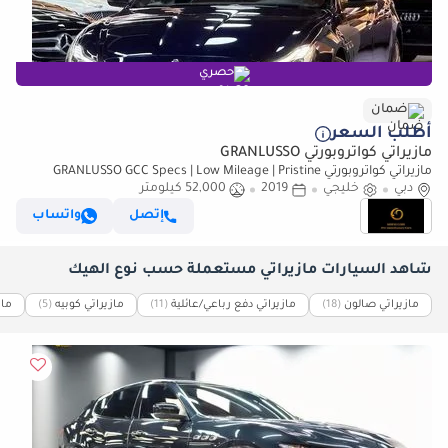
حصري
ضمان
أطلب السعر
مازيراتي كواتروبورتي GRANLUSSO
مازيراتي كواتروبورتي GRANLUSSO GCC Specs | Low Mileage | Pristine
دبي
Condition
خليجي
2019
52,000 كيلومتر
إتصل
واتساب
شاهد السيارات مازيراتي مستعملة حسب نوع الهيك
مازيراتي صالون
(18)
مازيراتي دفع رباعي/عائلية
(11)
مازيراتي كوبيه
(5)
ما