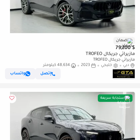
ضمان
$ 79,200
مازيراتي جريكال TROFEO
مازيراتي جريكال TROFEO
دبي
خليجي
2023
48,634 كيلومتر
إتصل
واتساب
استجابة سريعة