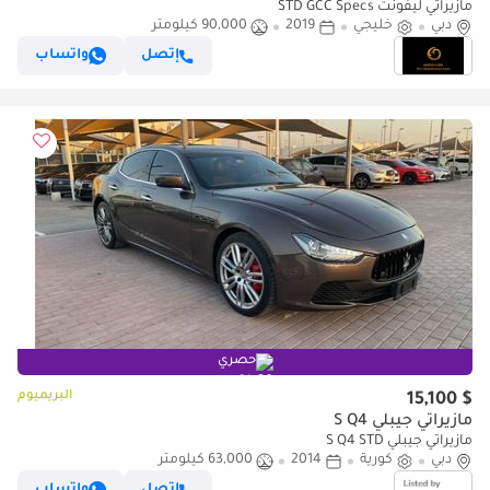
مازيراتي ليفونت STD GCC Specs
دبي
خليجي
2019
90,000 كيلومتر
إتصل
واتساب
حصري
البريميوم
$ 15,100
مازيراتي جيبلي S Q4
مازيراتي جيبلي S Q4 STD
دبي
كورية
2014
63,000 كيلومتر
إتصل
واتساب