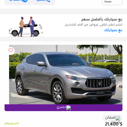
بع سيارتك بأفضل سعر
انشر إعلان لتلقي عروض من آلاف الشارين
بع سيارتك
حصري
ضمان
البريميوم
$ 21,400