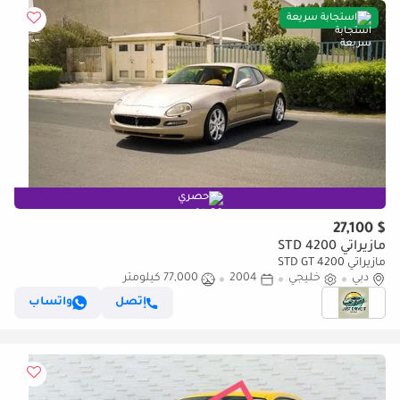
استجابة سريعة
حصري
$ 27,100
مازيراتي 4200 STD
مازيراتي 4200 STD GT
دبي
خليجي
2004
77,000 كيلومتر
إتصل
واتساب