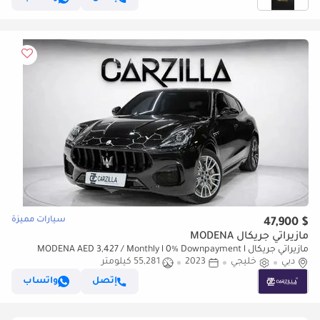
سيارات مميزة
$ 47,900
مازيراتي جريكال MODENA
مازيراتي جريكال MODENA AED 3,427 / Monthly l 0% Downpayment l
دبي
Agency Warranty
خليجي
2023
55,281 كيلومتر
إتصل
واتساب