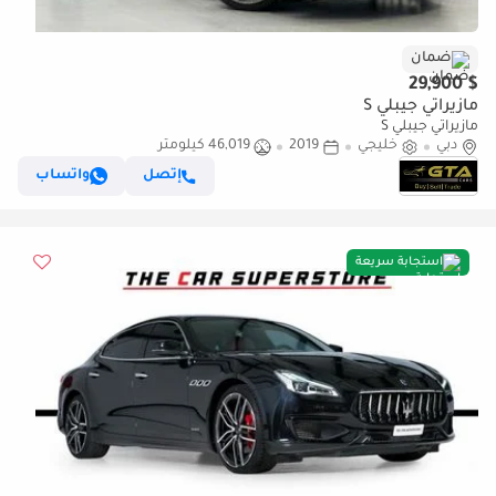
ضمان
$ 29,900
مازيراتي جيبلي S
مازيراتي جيبلي S
دبي
خليجي
2019
46,019 كيلومتر
إتصل
واتساب
استجابة سريعة