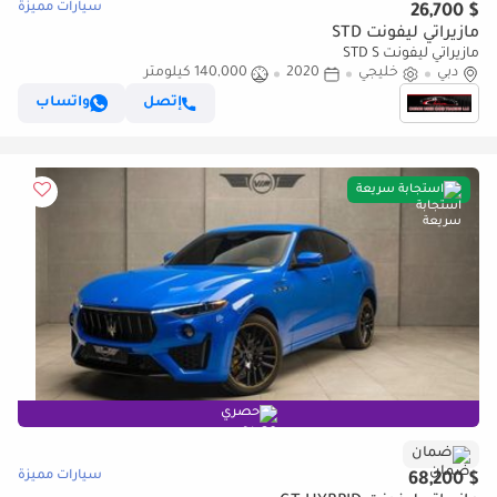
سيارات مميزة
$ 26,700
مازيراتي ليفونت STD
مازيراتي ليفونت STD S
دبي
خليجي
2020
140,000 كيلومتر
إتصل
واتساب
استجابة سريعة
حصري
ضمان
سيارات مميزة
$ 68,200