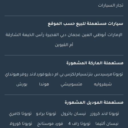
تجار السيارات
سيارات مستعملة
للبيع
حسب الموقع
الإمارات
أبوظبي
العين
عجمان
دبي
الفجيرة
رأس الخيمة
الشارقة
أم القيوين
مستعملة الماركة المشهورة
تويوتا
مرسيدس بنز
نسيام
لكزس
بي ام دبليو
فورد
لاند روفر
هيونداي
شيفروليه
متسوبيشي
هوندا
بورش
مستعملة الموديل المشهورة
تويوتا لاند كروزر
نيسان باترول
تويوتا برادو
تويوتا كامري
نيسان ألتيما
تويوتا راف 4
فورد موستانج
تويوتا كورولا