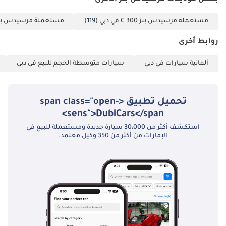
بعض موديلات مرسيدس بنز الأخرى
مستعملة مرسيدس بنز C 300 في دبي
(119)
مستعملة مرسيدس بنز C 200 في د
روابط أخرى
ألمانية سيارات في دبي
سيارات متوسطة الحجم للبيع في دبي
تحميل تطبيق <span class="open-
sens">DubiCars</span>
استكشف أكثر من 30،000 سيارة جديدة ومستعملة للبيع في
الإمارات من أكثر من 350 وكيل معتمد.