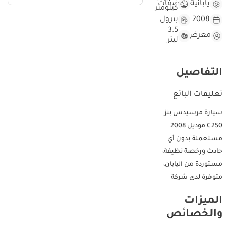
يابانية
مواصفات
كيلومتر
2008
بترول
3.5
معرض
ليتر
التفاصيل
تعليقات البائع
سيارة مرسيدس بنز
C250 موديل 2008
مستعملة بدون أي
حادث ورخصة نظيفة،
مستوردة من اليابان،
متوفرة لدى شركة
Honey Motors FZCO
الميزات
والخصائص