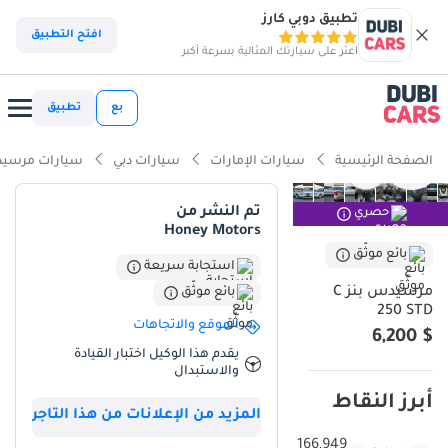
تطبيق دوبي كارز
افتح التطبيق
اعثر على سيارتك المثالية بسرعة أكبر
بع
تطبيق
الصفحة الرئيسية
سيارات الإمارات
سيارات دبي
سيارات مرسيد
تم النشر من
حصري
Honey Motors
بائع موثّق
استجابة سريعة
مرسيدس بنز C
بائع موثّق
250 STD
الموقع والاتجاهات
$ 6,200
يقدم هذا الوكيل اختبار القيادة
والاستبدال
أبرز النقاط
المزيد من الإعلانات من هذا التاجر
166,949