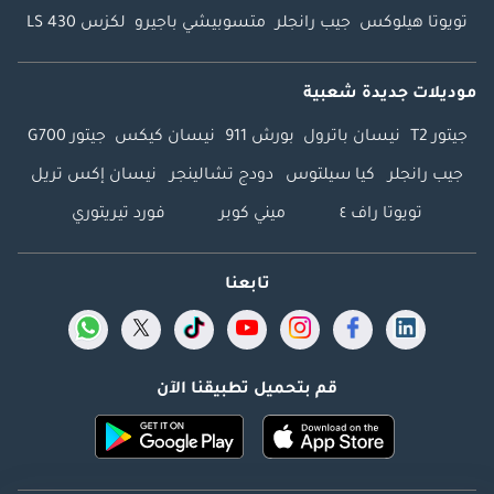
تويوتا هيلوكس
جيب رانجلر
متسوبيشي باجيرو
لكزس LS 430
موديلات جديدة شعبية
جيتور T2
نيسان باترول
بورش 911
نيسان كيكس
جيتور G700
جيب رانجلر
كيا سيلتوس
دودج تشالينجر
نيسان إكس تريل
تويوتا راف ٤
ميني كوبر
فورد تيريتوري
تابعنا
قم بتحميل تطبيقنا الآن