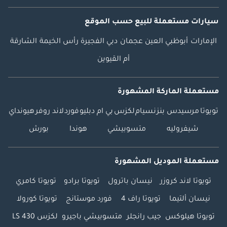
سيارات مستعملة
للبيع
حسب الموقع
الإمارات
أبوظبي
العين
عجمان
دبي
الفجيرة
رأس الخيمة
الشارقة
أم القيوين
مستعملة الماركة المشهورة
تويوتا
مرسيدس بنز
نسيام
لكزس
بي ام دبليو
فورد
لاند روفر
هيونداي
شيفروليه
متسوبيشي
هوندا
بورش
مستعملة الموديل المشهورة
تويوتا لاند كروزر
نيسان باترول
تويوتا برادو
تويوتا كامري
نيسان ألتيما
تويوتا راف 4
فورد موستانج
تويوتا كورولا
تويوتا هيلوكس
جيب رانجلر
متسوبيشي باجيرو
لكزس LS 430