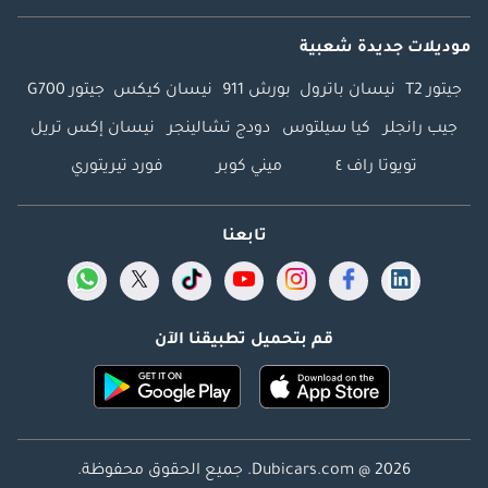
موديلات جديدة شعبية
جيتور T2
نيسان باترول
بورش 911
نيسان كيكس
جيتور G700
جيب رانجلر
كيا سيلتوس
دودج تشالينجر
نيسان إكس تريل
تويوتا راف ٤
ميني كوبر
فورد تيريتوري
تابعنا
قم بتحميل تطبيقنا الآن
Dubicars.com @ 2026. جميع الحقوق محفوظة.