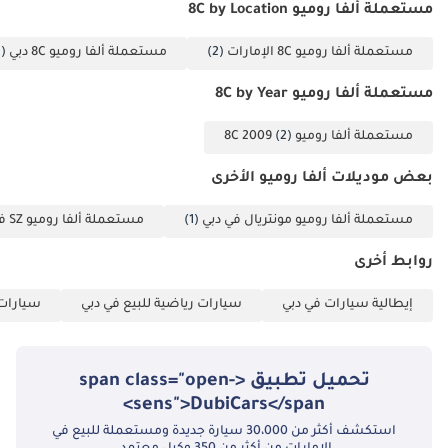
مستعملة ألفا روميو 8C by Location
الخلاصة
السيارات تبدو
جديدة تقريبًا
مستعملة ألفا روميو 8C الإمارات
(2)
مستعملة ألفا روميو 8C دبي
(2)
لهواة جمع السيارات الجادين، تُقدّم هذه السيارة 8C Competizione ذات
على الرغم من
الأميال المنخفضة للغاية مزيجًا مثاليًا من إمكانات الاستثمار والروح
قدمها، وهي
مستعملة ألفا روميو 8C by Year
الإيطالية الأصيلة. إنها الخيار الأمثل لعشاق السيارات في دول مجلس
مناسبة تمامًا
التعاون الخليجي الذين يُقدّرون الهندسة النادرة ويرغبون في سيارة تلفت
للطرق السريعة
مستعملة ألفا روميو 8C 2009
(2)
الأنظار في أي تجمع مرموق للسيارات في المنطقة.
التي تتم صيانتها
جيدًا في
تم إنشاء هذه الإحصاءات بواسطة الذكاء الاصطناعي اعتماداً على بيانات
بعض موديلات ألفا روميو الأخرى
الإمارات.
خبراء السوق. يُرجى دائماً فحص السيارة قبل الشراء.
مستعملة ألفا روميو مونتريال في دبي
(1)
مستعملة ألفا روميو SZ في دبي
روابط أخرى
إيطالية سيارات في دبي
سيارات رياضية للبيع في دبي
سيارات 
تحميل تطبيق <span class="open-
sens">DubiCars</span>
استكشف أكثر من 30،000 سيارة جديدة ومستعملة للبيع في