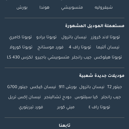
شيفروليه
متسوبيشي
هوندا
بورش
مستعملة الموديل المشهورة
تويوتا لاند كروزر
نيسان باترول
تويوتا برادو
تويوتا كامري
نيسان ألتيما
تويوتا راف 4
فورد موستانج
تويوتا كورولا
تويوتا هيلوكس
جيب رانجلر
متسوبيشي باجيرو
لكزس LS 430
موديلات جديدة شعبية
جيتور T2
نيسان باترول
بورش 911
نيسان كيكس
جيتور G700
جيب رانجلر
كيا سيلتوس
دودج تشالينجر
نيسان إكس تريل
تويوتا راف ٤
ميني كوبر
فورد تيريتوري
تابعنا