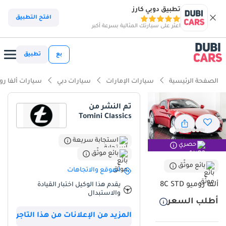
تطبيق دوبي كارز
ذكاء دوبي كارز
افتح التطبيق
اعثر على سيارتك المثالية بسرعة أكبر
ذكاء دوبيكارز
بع
تطبيق
أبرز المواصفات
الصفحة الرئيسية
سيارات الإمارات
سيارات دبي
سيارات ألفا رو
محرك مصنوع يدويًا
تم النشر من
Tomini Classics
أقل معدل استهلاك في فئته
معيار نظام الصوت من الدرجة الأولى
استجابة سريعة
حصري
بائع موثّق
ملخص
بائع موثّق
الموقع والاتجاهات
تُمثل هذه التحفة الإيطالية النادرة فرصةً استثنائيةً لهواة جمع السيارات في
ألفا روميو 8C STD
يقدم هذا الوكيل اختبار القيادة
دول مجلس التعاون الخليجي، إذ تتميز بانخفاض عداد الكيلومترات بشكلٍ
والاستبدال
أطلب السعر
ملحوظ، وهو أقل بكثير من المتوسط الإقليمي لطراز 2009. تأتي السيارة
بلونها الأحمر الأيقوني &quot;روسو كومبيتزيوني&quot;، ما يمنحها قيمةً
المزيد من الإعلانات من هذا التاجر
عاليةً عند إعادة البيع، حيث يرتبط هذا اللون بإرث العلامة التجارية العريق في