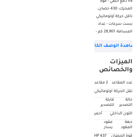
V8 دفع خلفي - قوة
المحرك: 430 حصان،
ناقل حركة أوتوماتيكي
بست سرعات - عداد
المسافة: 28,901 كم -
سجل صيانة كامل
شاهدة الوصف الكامل
لدى شيفروليه - باقة
الصيانة (متوفرة
الميزات
بتكلفة إضافية) - يأتي
والخصائص
مع مفتاحين -
مواصفات خليجية -----
عدد المقاعد
2 مقاعد
-------------------------------
نقل الحركة
اوتوماتيكي
---- تشمل قائمة
حالة
قابلة
الخيارات: - دخول/
التصدير
للتصدير
تشغيل بدون مفتاح -
اللون الداخلي
أحمر
مقعد جلدي كهربائي
جهة
مقود
مع ذاكرة (للسائق) -
المقود
يسار
مبدلات سرعة يدوية -
قوة الحصان
437 HP