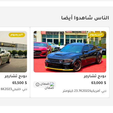
خليجية وغير خليجية •
نقبل جميع أنواع
السيارات للمقايضة •
الناس شاهدوا أيضا
نشتري أي سيارة نقدًا
-------------------------------
----------- انضم إلى
البريميوم
البريميوم
مجتمعنا على: الموقع
الإلكتروني: إنستغرام:
معرف دبي: 69526-
CHHHZ
دودج تشارجر
دودج تشارجر
$ 65,500
$ 63,000
ضمان
دبي
خليجي
2023
6K كيلومتر
دبي
أمريكية
2022
23.7K كيلومتر