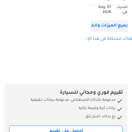
مصابيح أمامية
تحديث
07 Aug,
أوتوماتيكية - مكيف
في:
2026
هواء أوتوماتيكي -
نظام صوت محيطي
جميع الميزات والخصائص
من Bose - عجلة قيادة
متعددة الوظائف -
ناك مشكلة في هذا الإعلان؟
وغيرها الكثير... ---------
-------------------------------
-- لمزيد من التفاصيل،
لا تتردد في الاتصال
بنا. علاء (الإنجليزية/
العربية): عظيم
(الإنجليزية): --------------
تقييم فوري ومجاني للسيارة
---------------------------
مدعومة بالذكاء الاصطناعي، مدعومة ببيانات حقيقية
ساعات العمل: مفتوح
بيانات آنية وقيمة عالية
يوميًا من الساعة 10
بِع بذكاء. اشترِ بثق
صباحًا حتى 9 مساءً
العنوان: A1 Luxury
احصل على تقييم