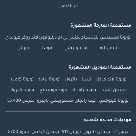
أم القيوين
مستعملة الماركة المشهورة
تويوتا
مرسيدس بنز
نسيام
لكزس
بي ام دبليو
فورد
لاند روفر
هيونداي
شيفروليه
متسوبيشي
هوندا
بورش
مستعملة الموديل المشهورة
تويوتا لاند كروزر
نيسان باترول
تويوتا برادو
تويوتا كامري
نيسان ألتيما
تويوتا راف 4
فورد موستانج
تويوتا كورولا
تويوتا هيلوكس
جيب رانجلر
متسوبيشي باجيرو
لكزس LS 430
موديلات جديدة شعبية
جيتور T2
نيسان باترول
بورش 911
نيسان كيكس
جيتور G700