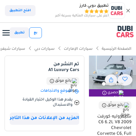
تطبيق دوبي كارز
افتح التطبيق
اعثر على سيارتك المثالية بسرعة أكبر
بع
تطبيق
الصفحة الرئيسية
سيارات الإمارات
سيارات دبي
سيارات شيفرو
تم النشر من
A1 Luxury Cars
بائع موثّق
الموقع والاتجاهات
حصري
يقدم هذا الوكيل اختبار القيادة
والاستبدال
بائع موثّق
شيفروليه كورفت
المزيد من الإعلانات من هذا التاجر
C6 6.2L V8 2009
Chevrolet
Corvette C6, Full