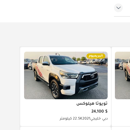
البريميوم
تويوتا هيلوكس
$ 24,100
دبي
خليجي
2021
22.5K كيلومتر