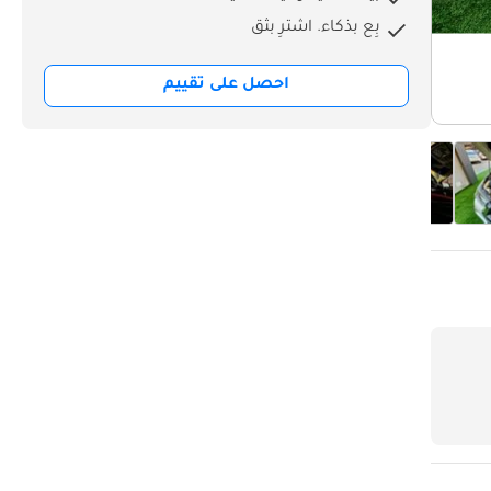
بِع بذكاء. اشترِ بثق
احصل على تقييم