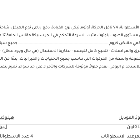
مواصفات الموديل سنة: 2022 المواصفات: GCC المحرك: 2.7 لتر الوقود: بنزين الأسطوانة: V4 ناقل الحركة: أوتوماتيكي نوع القيادة: دفع رباعي نوع ا
المقاعد: 5 خيارات مشغل دي ف
وم ------------------------------------------------------------------------ جميع سيار
طرق والمواصلات - تلميع كامل للجسم - بطارية الاستبدال (في حال وجود عطل) ------
ي توفير مجموعة واسعة من المركبات التي تناسب جميع الاحتياجات والميزانيات. بدءًا من ا
للاستخدام اليومي، نقدم حلولاً موثوقة للشركات والأفراد على حد سواء. نلتزم بتقد
دة كليًا، يُرجى التواصل مع أحد أعضاء فريق المبيعات لدينا.
تا
الموديل
هيلوك
G
لون
أبي
مر
عدد الاسطوانات
4
عدد الاسطوانا