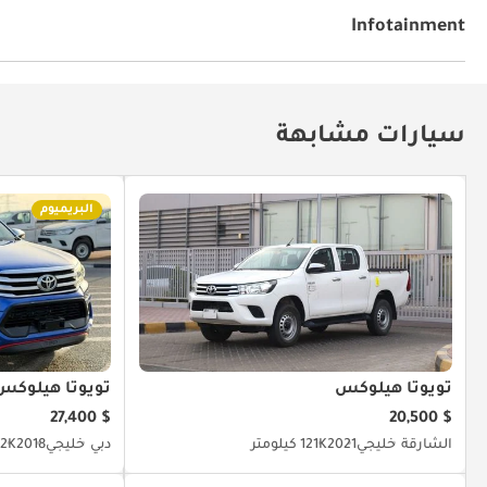
نوافذ كهربائية
فتحات المكيف الخلفي
مقود بتوجيه هيدر
Infotainment
توصيل بلوتوث
مشعل أقراص دي في دي وسي دي
سيارات مشابهة
البريميوم
تويوتا هيلوكس
تويوتا هيلوكس
$ 27,400
$ 20,500
الشارقة
خليجي
2021
121K كيلومتر
دبي
خليجي
2018
37.2K ك