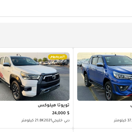
وليكي
مكيّف
تثبيت السرعة
البريميوم
تويوتا هيلوكس
$ 24,000
يلومتر
دبي
خليجي
2021
21.8K كيلومتر