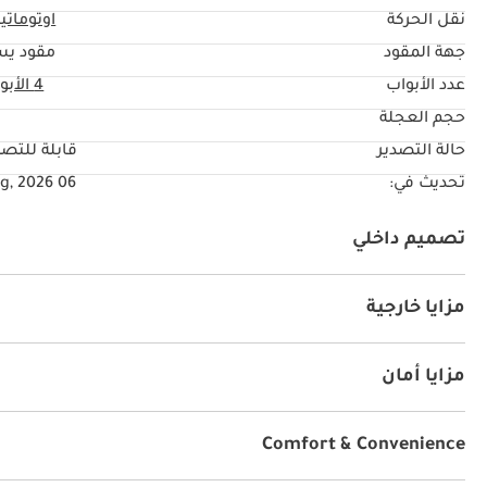
نقل الحركة
اوتوماتي
جهة المقود
مقود يس
عدد الأبواب
4 الأبواب
حجم العجلة
"
حالة التصدير
قابلة للتصد
تحديث في:
06 Aug, 2026
تصميم داخلي
راديو
مزايا خارجية
مرايا جانبية مع مؤشرات
مزايا أمان
دفع رباعي
أنوار زينون
نظام التحكم بالانزلاق
Comfort & Convenience