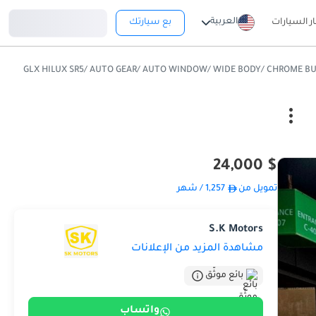
تسجيل دخول
العربية
ار السيارات
بع سيارتك
$ 24,000
تمويل من
1,257
/ شهر
S.K Motors
مشاهدة المزيد من الإعلانات
بائع موثّق
واتساب