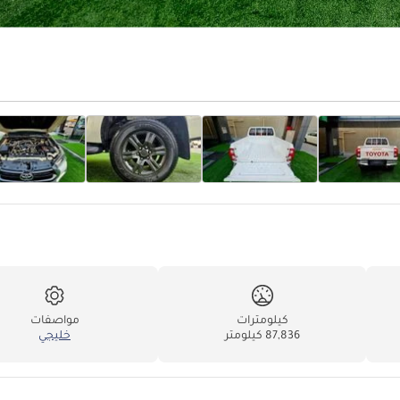
كيلومترات
مواصفات
87,836 كيلومتر
خليجي