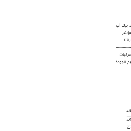
لهيكل: شاحنة بيك أب
ي دي مفتاح التشغيل كاميرا خلفية التحكم في مستوى الصوت بلوتوث مثبت السرعة التحكم في الجر سبيكة مقاس الحافة 17 مؤشر
اتنا
--------
لمركبات
يم الجودة
س
ض
ت