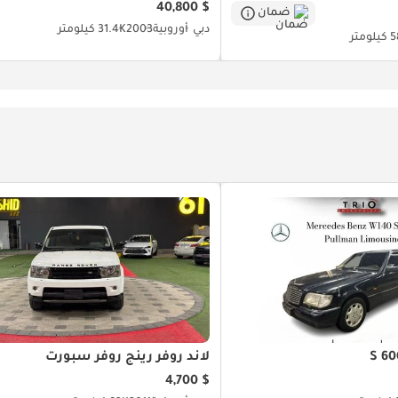
$ 40,800
ضمان
دبي
أوروبية
2003
31.4K كيلومتر
ومتر
لاند روفر رينج روفر سبورت
$ 4,700