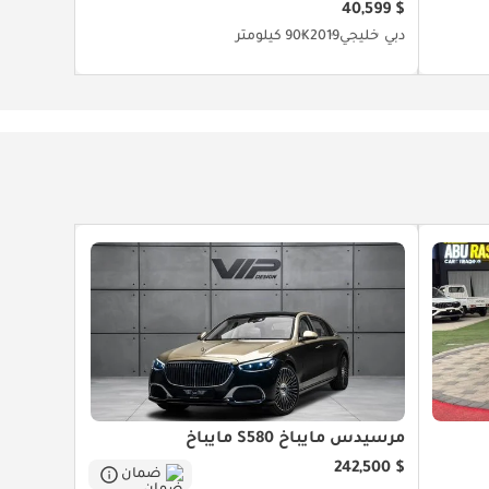
$ 40,599
دبي
خليجي
2019
90K كيلومتر
مرسيدس مايباخ S580 مايباخ
$ 242,500
ضمان