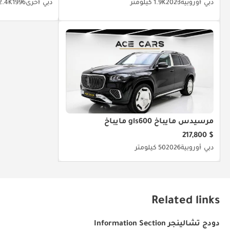
دبي
أوروبية
2023
1.9K كيلومتر
دبي
أخرى
1996
2.4K كيلومت
مرسيدس مايباخ gls600 مايباخ
$ 217,800
دبي
أوروبية
2026
50 كيلومتر
Related links
دودج تشالينجر Information Section