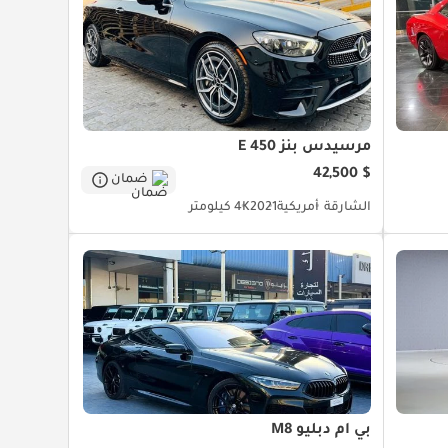
مرسيدس بنز E 450
$ 42,500
ضمان
الشارقة
أمريكية
2021
4K كيلومتر
بي أم دبليو M8