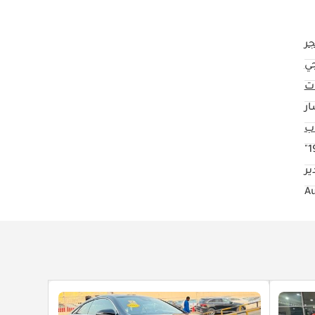
جر
ي
ت
ار
19
ير