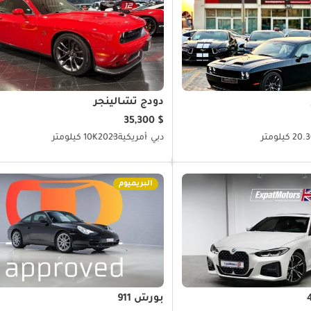
دودج تشالينجر
$ 35,300
20 كيلومتر
دبي
أمريكية
2023
10K كيلومتر
البريميوم
بورش 911