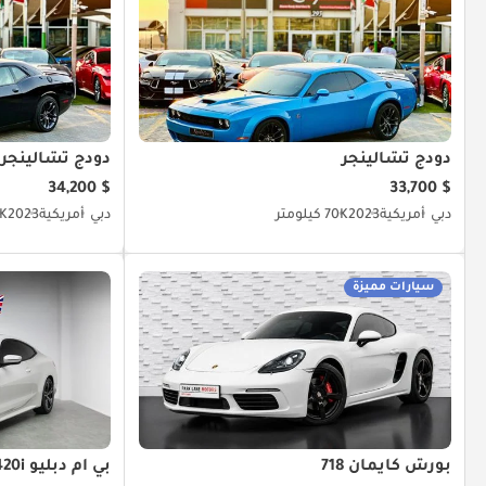
دودج تشالينجر
دودج تشالينجر
$ 34,200
$ 33,700
دبي
أمريكية
2023
70K كيلومتر
دبي
أمريكية
2023
.3K
سيارات مميزة
بورش كايمان 718
بي أم دبليو 420i