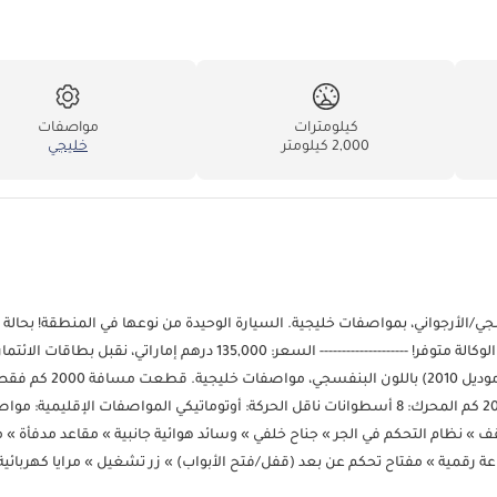
كيلومترات
مواصفات
2,000 كيلومتر
خليجي
شالنجر SRT8 6.1 HEMI (موديل 2010) باللون البنفسجي/الأرجواني، بمواصفات خليجية. السيارة الوحيدة من نوعها في المنطقة! بحا
كأنها جديدة تمامًا! قطعت 2000 كم فقط! طلاء أصلي، وملصق سجل صيانة الوكالة متوفر! -------------------- السعر: 135,000 درهم إمارات
--------------------------------------------------------------- دودج تشالنجر SRT8 6.1 HEMI (موديل 2010) باللون البنفسجي، مو
المواصفات • اللون الخارجي: بنفسجي اللون الداخلي: أسود عداد المسافة: 2000 كم المحرك: 8 أسطوانات ناقل الحركة: أوتوماتيكي المواصفات الإقليم
تحة سقف » نظام التحكم في الجر » جناح خلفي » وسائد هوائية جانبية » مقاعد مدفأة » 
اعة رقمية » مفتاح تحكم عن بعد (قفل/فتح الأبواب) » زر تشغيل » مرايا كهربائية 
كهربائية » أقفال كهربائية » جنوط ألمنيوم » نظام عادم مزدوج » راديو FM / AUX / USB / CD / MP3 والمزيد! تفضل بزيارة موقعنا تفضل بزيارة معرضنا وجر