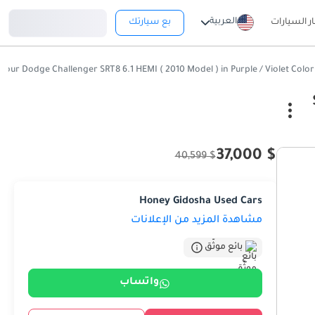
تسجيل دخول
العربية
ار السيارات
بع سيارتك
$ 37,000
$ 40,599
Honey Gidosha Used Cars
مشاهدة المزيد من الإعلانات
بائع موثّق
واتساب