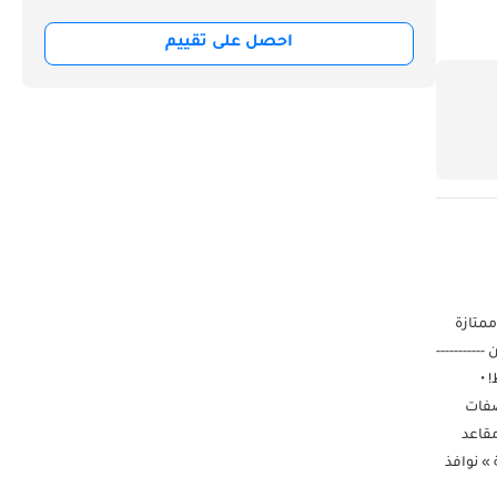
احصل على تقييم
لة ممتازة
ي، نقبل بطاقات الائتمان -----------
اصفات خليجية. قطعت مسافة 2000 كم فقط! •
ية: مواصفات
مقاعد
» نوافذ
ّب قيادة