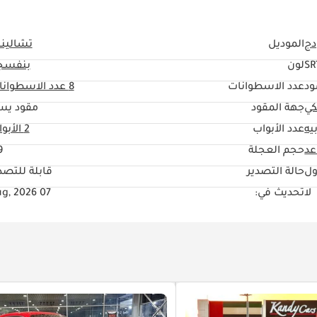
دج
الموديل
تشالين
SR
لون
بنفسج
ود
عدد الاسطوانات
8
عدد الاسطوانا
كي
جهة المقود
مقود يس
يه
عدد الأبواب
2 الأبواب
حجم العجلة
"
ول
حالة التصدير
قابلة للتصد
لا
تحديث في:
07 Aug, 2026