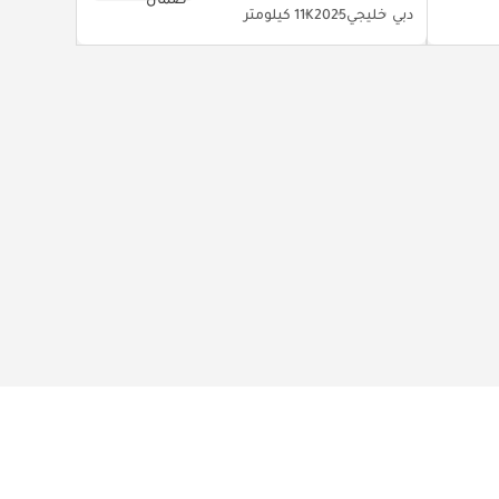
دبي
خليجي
2025
11K كيلومتر