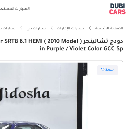
السيارات المستعم
الصفحة الرئيسية
سيارات الإمارات
سيارات دبي
سيارات د
دودج تشالينجر .1 HEMI ( 2010 Model
in Purple / Violet Color GCC Sp
ذكاء دو
حفظ
من 0 إلى 100 كم/ساعة في أقل من 5 ثوانٍ
أقل معد
معيار نظ