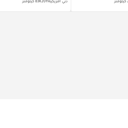
ر
دبي
أمريكية
2011
83K كيلومتر