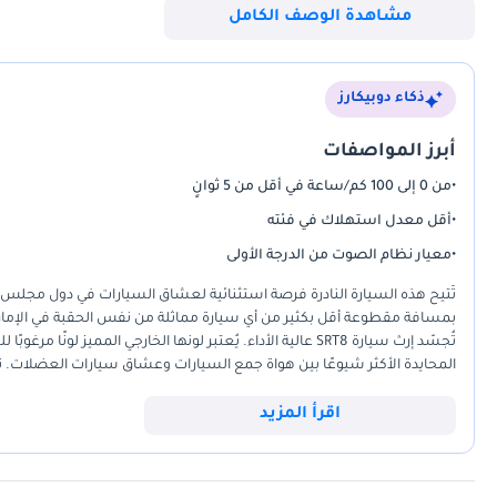
مشاهدة الوصف الكامل
السيارة التي تُحبها هنا في هاني جيدوشا موتورز. سيساعدك فريقنا في كل 
ذكاء دوبيكارز
أبرز المواصفات
•
من 0 إلى 100 كم/ساعة في أقل من 5 ثوانٍ
بِع أو استبدل سيارة أحلامك عند عتبة دارك. الخدمة الأكثر ابتكارًا وموثوق
•
أقل معدل استهلاك في فئته
بإجراء الترتيبات اللازمة 3- سيتم تسليم السيارة إلى باب منز
•
معيار نظام الصوت من الدرجة الأولى
جديدة من معرض هني جيدوشا للسيارات المستعملة قادر على معاينة وشراء سيا
تُتيح هذه السيارة النادرة فرصة استثنائية لعشاق السيارات في دول مجلس 
سياراتك من صفحتنا علي الأنترنت. أتصل بمسؤول المبيعات لدينا التزامات بال
بمسافة مقطوعة أقل بكثير من أي سيارة مماثلة من نفس الحقبة في الإمارات ا
تُجسّد إرث سيارة SRT8 عالية الأداء. يُعتبر لونها الخارجي الممي
المحايدة الأكثر شيوعًا بين هواة جمع السيارات وعشاق سيارات العضلات. 
تتسع لخمسة ركاب وصندوق أمتعة ضخم، مما يجعلها سيارة أداء عملية بشك
(**للعاملين لحسابهم الخاص:**) • رخصة تجارية • عقد تأسيس • نسخ من جوا
يبحث عن سيارة كلاسيكية بحالة ممتازة تم صيانتها وفقًا لمواصفات دول مج
اقرأ المزيد
المتاحة حاليًا في السوق.
جميع الشركاء • كشف حساب بنكي للشركة لآخر 3 أشهر. مطلوب دفعة تأمين لحجز السيارة، وسيتم إرجاعها بمجرد نقل ملكية السيارة إلى المشتري.