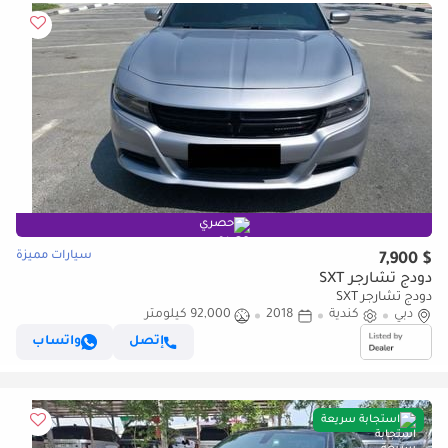
حصري
سيارات مميزة
$ 7,900
دودج تشارجر SXT
دودج تشارجر SXT
دبي
كندية
2018
92,000 كيلومتر
إتصل
واتساب
استجابة سريعة