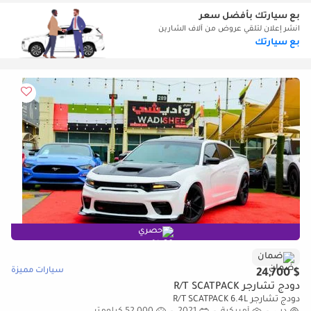
بع سيارتك بأفضل سعر
انشر إعلان لتلقي عروض من آلاف الشارين
بع سيارتك
حصري
ضمان
سيارات مميزة
$ 24,700
دودج تشارجر R/T SCATPACK
دودج تشارجر R/T SCATPACK 6.4L