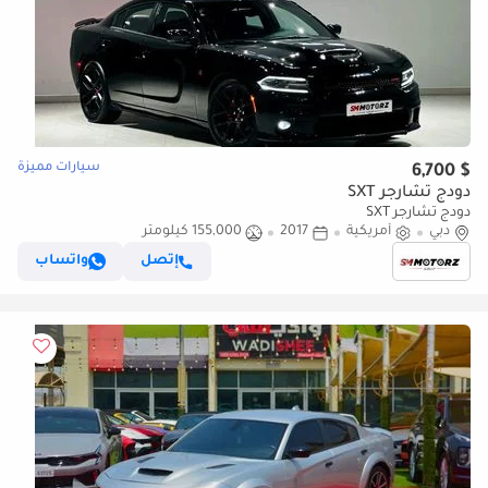
سيارات مميزة
$ 6,700
دودج تشارجر SXT
دودج تشارجر SXT
دبي
أمريكية
2017
155,000 كيلومتر
إتصل
واتساب