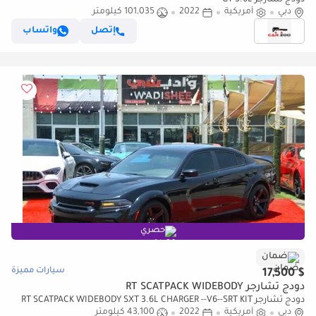
دودج تشارجر GT 3.6L
دبي
أمريكية
2022
101,035 كيلومتر
إتصل
واتساب
حصري
ضمان
سيارات مميزة
$ 17,500
دودج تشارجر RT SCATPACK WIDEBODY
دودج تشارجر RT SCATPACK WIDEBODY SXT 3.6L CHARGER --V6--SRT KIT
دبي
أمريكية
2022
WITH WIDE BODY IN THE BEST PRICE
43,100 كيلومتر