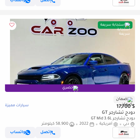
إتصل
واتساب
استجابة سريعة
حصري
ضمان
سيارات مميزة
$ 17,700
دودج تشارجر GT
دودج تشارجر GT Mid 3.6L
دبي
أمريكية
2022
58,900 كيلومتر
إتصل
واتساب