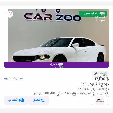
استجابة سريعة
حصري
ضمان
سيارات مميزة
$ 17,100
دودج تشارجر SXT
دودج تشارجر SXT 3.6L
دبي
أمريكية
2022
80,700 كيلومتر
إتصل
واتساب