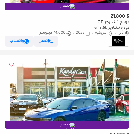
حصري
$ 21,800
دودج تشارجر GT
دودج تشارجر GT 3.6L
دبي
أمريكية
2022
74,000 كيلومتر
إتصل
واتساب
حصري