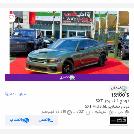
حصري
ضمان
سيارات مميزة
$ 15,100
دودج تشارجر SXT
دودج تشارجر SXT Mid 3.6L
دبي
أمريكية
2021
52,219 كيلومتر
إتصل
واتساب