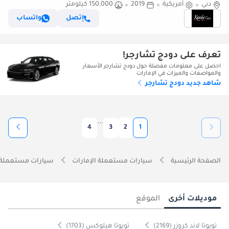
دبي
أمريكية
2019
150,000 كيلومتر
إتصل
واتساب
تعرف على دودج تشارجر!
احصل على معلومات مفصلة حول دودج تشارجر الأسعار
والمواصفات والميزات في الإمارات
شاهد جديد دودج تشارجر
...
4
3
2
1
الصفحة الرئيسية
سيارات مستعملة الإمارات
سيارات مستعملة 
موديلات أخرى
الموقع
تويوتا لاند كروزر (2169)
تويوتا هيلوكس (1703)