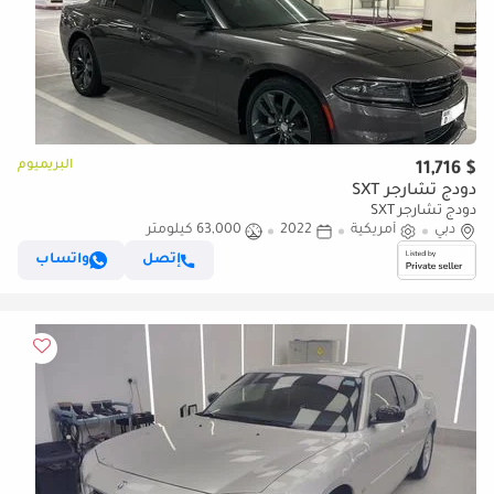
البريميوم
$ 11,716
دودج تشارجر SXT
دودج تشارجر SXT
دبي
أمريكية
2022
63,000 كيلومتر
إتصل
واتساب