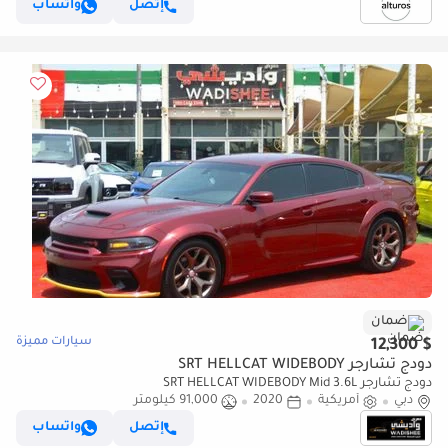
إتصل
واتساب
ضمان
سيارات مميزة
$ 12,300
دودج تشارجر SRT HELLCAT WIDEBODY
دودج تشارجر SRT HELLCAT WIDEBODY Mid 3.6L
دبي
أمريكية
2020
91,000 كيلومتر
إتصل
واتساب