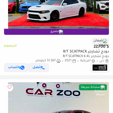
حصري
ضمان
البريميوم
$ 22,700
دودج تشارجر R/T SCATPACK
دودج تشارجر R/T SCATPACK 6.4L
دبي
أمريكية
2021
51,367 كيلومتر
إتصل
واتساب
استجابة سريعة