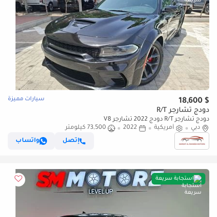
سيارات مميزة
$ 18,600
دودج تشارجر R/T
دودج تشارجر R/T دودج 2022 تشارجر V8
دبي
أمريكية
2022
73,500 كيلومتر
إتصل
واتساب
استجابة سريعة