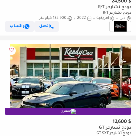
$ 24,500
دودج تشارجر R/T
دودج تشارجر R/T
دبي
أمريكية
2022
132,900 كيلومتر
إتصل
واتساب
حصري
$ 12,600
دودج تشارجر GT
دودج تشارجر GT SXT