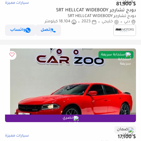
سيارات مميزة
$ 81,900
دودج تشارجر SRT HELLCAT WIDEBODY
دودج تشارجر SRT HELLCAT WIDEBODY
دبي
خليجي
2023
18,104 كيلومتر
إتصل
واتساب
استجابة سريعة
حصري
ضمان
سيارات مميزة
$ 17,100