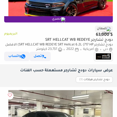
حصري
ضمان
البريميوم
$ 63,000
دودج تشارجر SRT HELLCAT WB REDEYE
دودج تشارجر SRT HELLCAT WB REDEYE SRT Hellcat 6.2L (717 HP) الافضل
دبي
أمريكية
2022
بالسوق //قمة النظافة بحالة ممتازة
23,737 كيلومتر
إتصل
واتساب
عرض سيارات دودج تشارجر مستعملة حسب الفئات
دودج تشارجر هيلكات
‏(3)