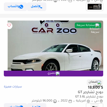
دبي
أمريكية
2021
52,000 كيلومتر
إتصل
واتساب
استجابة سريعة
حصري
ضمان
سيارات مميزة
$ 18,800
دودج تشارجر GT
دودج تشارجر GT 3.6L
دبي
أمريكية
2022
96,000 كيلومتر