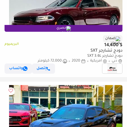
حصري
ضمان
البريميوم
$ 14,400
دودج تشارجر SXT
دودج تشارجر SXT 3.6L
دبي
أمريكية
2020
72,000 كيلومتر
إتصل
واتساب