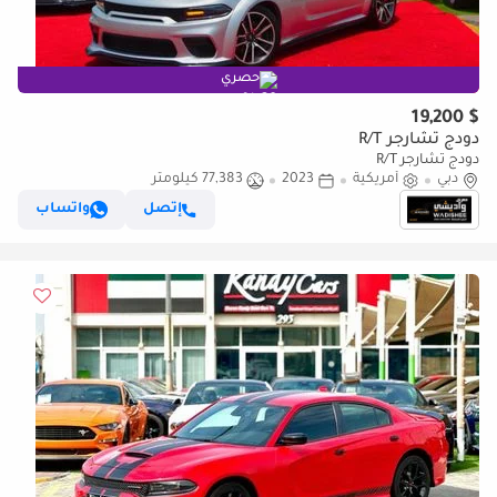
حصري
$ 19,200
دودج تشارجر R/T
دودج تشارجر R/T
دبي
أمريكية
2023
77,383 كيلومتر
إتصل
واتساب