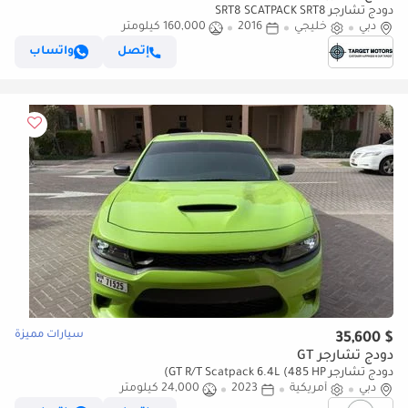
دودج تشارجر SRT8 SCATPACK SRT8
دبي
خليجي
2016
160,000 كيلومتر
إتصل
واتساب
سيارات مميزة
$ 35,600
دودج تشارجر GT
دودج تشارجر GT R/T Scatpack 6.4L (485 HP)
دبي
أمريكية
2023
24,000 كيلومتر