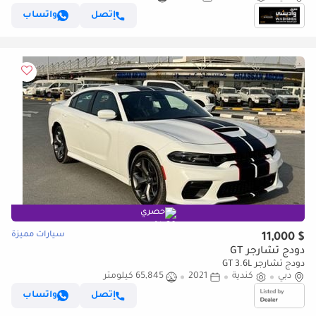
إتصل
واتساب
حصري
سيارات مميزة
$ 11,000
دودج تشارجر GT
دودج تشارجر GT 3.6L
دبي
كندية
2021
65,845 كيلومتر
إتصل
واتساب