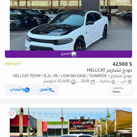
حصري
البريميوم
$ 42,500
دودج تشارجر HELLCAT
دودج تشارجر HELLCAT 707HP / 6.2L V8 / LOW MILEAGE / SUNROOF /
دبي
يابانية
2018
42,000 كيلومتر
LEATHER SEATS / BLIND SPOTS / REMOTE START
إتصل
واتساب