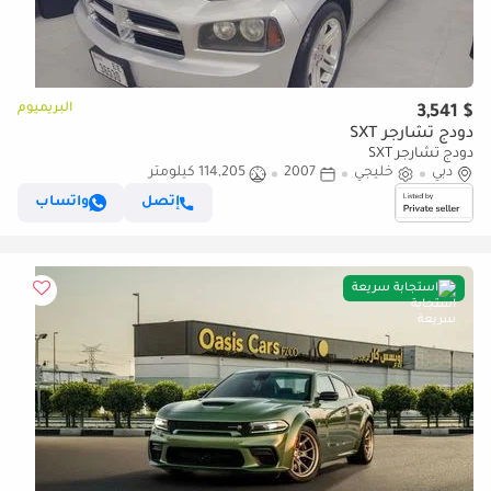
البريميوم
$ 3,541
دودج تشارجر SXT
دودج تشارجر SXT
دبي
خليجي
2007
114,205 كيلومتر
إتصل
واتساب
استجابة سريعة