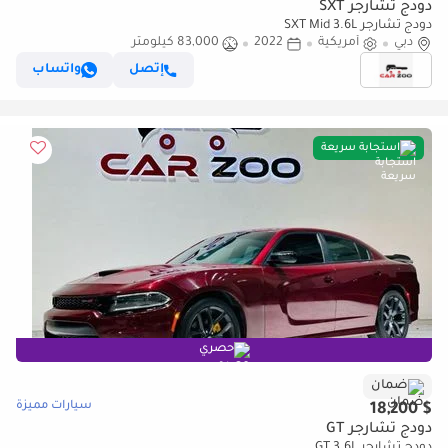
دودج تشارجر SXT
دودج تشارجر SXT Mid 3.6L
دبي
أمريكية
2022
83,000 كيلومتر
إتصل
واتساب
استجابة سريعة
حصري
ضمان
سيارات مميزة
$ 18,200
دودج تشارجر GT