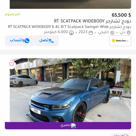
البريميوم
$ 65,500
دودج تشارجر RT SCATPACK WIDEBODY
دودج تشارجر RT SCATPACK WIDEBODY 6.4L R/T Scatpack Swinger Wide
دبي
خليجي
2023
6,000 كيلومتر
Body 1 Of 1000 Agency Warranty GCC 2023
إتصل
واتساب
حصري