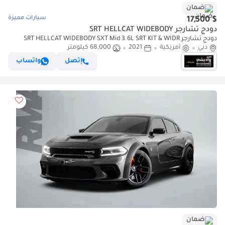
ضمان
سيارات مميزة
$ 17,500
دودج تشارجر SRT HELLCAT WIDEBODY
دودج تشارجر SRT HELLCAT WIDEBODY SXT Mid 3.6L SRT KIT & WIDR
دبي
أمريكية
2021
68,000 كيلومتر
BODE // SUN ROOF //AIR BAGS // VERY GOOD CONDITION
إتصل
واتساب
ضمان