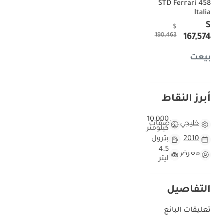
STD Ferrari 458
الميكانيكية. وباعتبارها آخر سيارات فيراري ذات محرك V8 بسحب طبيعي،
Italia
فقد تحوّل هذا الطراز من سيارة خارقة عادية إلى سيارة كلاسيكية حديثة
$
$
مرغوبة للغاية، تحافظ على قيمتها بشكل استثنائي في الإمارات العربية
190,463
167,574
المتحدة والمنطقة ككل. وتضمن مواصفات دول مجلس التعاون الخليجي
أن تكون أنظمة التبريد والإلكترونيات مصممة خصيصًا لتحمّل الحرارة
بيعت
الشديدة في المنطقة، مما يوفر مستوى من الموثوقية يصعب على
الطرازات الأوروبية أو الأمريكية المستوردة تحقيقه. ويجعلها مزيجها من
محرك عالي الأداء واللون الأحمر التقليدي الخيار الأمثل لكل من يتطلع إلى
تجربة أحد أعظم إنجازات الهندسة الإيطالية. تُمثّل هذه السيارة توازنًا مثاليًا
أبرز النقاط
بين سيارة ذات أداء قوي واستثمار مضمون طويل الأجل.
10,000
مقارنة هذه السيارة بسيارات 458 إيطاليا الأخرى موديل
خليجي
مواصفات
كيلومتر
2010
2010
بترول
4.5
بالمقارنة مع سيارات السوبر الأخرى التي يبلغ عمرها 14 عامًا في دول
معرض
ليتر
مجلس التعاون الخليجي، تتميز هذه الفيراري 458 إيطاليا بفرادتها نظرًا
لانخفاض عدد الكيلومترات المقطوعة بشكل استثنائي. فبينما قد تقطع
سيارة رياضية نموذجية في الإمارات العربية المتحدة ما يزيد عن 10,000
التفاصيل
كيلومتر سنويًا على الطرق السريعة الواسعة بين دبي وأبوظبي، لم تقطع
هذه السيارة سوى أقل من 800 كيلومتر سنويًا في المتوسط. هذا يعني أن
تعليقات البائع
الأجزاء الداخلية للمحرك، ومكونات نظام التعليق، والمقصورة الداخلية