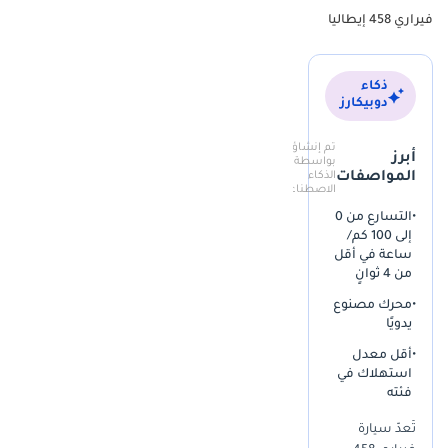
الجلدية قد تعرضت لضغط أقل بكثير وتعرض أقل للأشعة فوق
فيراري 458 إيطاليا
البنفسجية مقارنةً بالسيارات من هذا الطراز. علاوة على ذلك، يُعد لون
روسو كورسا الخارجي اللون الأكثر رواجًا في سوق إعادة بيع سيارات فيراري
في الشرق الأوسط، مما يضمن استمرار سيولته العالية في سوق
ذكاء
السيارات المستعملة. كما أن اختيار سيارة بمواصفات دول مجلس
دوبيكارز
التعاون الخليجي من هذا الطراز يضمن لك الحصول على سيارة خضعت
للصيانة في الأصل لدى الموزعين الإقليميين الرسميين، وهو ما يُعتبر عامل
تم إنشاؤه
أبرز
بواسطة
ثقة رئيسي محليًا. باختصار، تُقدم هذه السيارة تجربة تُضاهي شراء سيارة
المواصفات
الذكاء
الاصطناعي
458 إيطاليا جديدة تمامًا في عام 2010.
•
التسارع من 0
المقاس القياسي مقابل المقاسات الأقل
إلى 100 كم/
ساعة في أقل
أُطلقت سيارة 458 إيطاليا كسيارة رائدة في مجال التكنولوجيا، تتميز
من 4 ثوانٍ
بمقصورة داخلية عالية المواصفات تتضمن عجلة قيادة مستوحاة من
•
محرك مصنوع
سيارات الفورمولا 1 مزودة بقرص مانيتينو. وتشمل هذه الفئة القياسية
يدويًا
ناقل الحركة ثنائي القابض الثوري الذي يوفر تغييرات شبه فورية في
التروس، وهو تحسين ملحوظ مقارنةً بناقلات الحركة القديمة المستخدمة
•
أقل معدل
في سيارات الفورمولا 1 في الطرازات السابقة. وتركز المقصورة الداخلية على
استهلاك في
فئته
السائق، حيث تتميز بجلد إيطالي فاخر وتصميم يضع جميع أدوات التحكم
الأساسية في متناول اليد. وبينما تتوفر نسخ &quot;سبيشيال&quot;
تُعدّ سيارة
عالية الأداء، تُعتبر فئة إيطاليا القياسية الخيار الأمثل على طرق دول مجلس