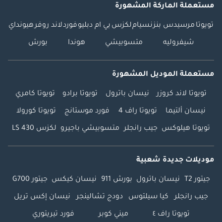
مستعملة الماركة المشهورة
تويوتا
مرسيدس بنز
نسيام
لكزس
بي ام دبليو
فورد
لاند روفر
هيونداي
شيفروليه
متسوبيشي
هوندا
بورش
مستعملة الموديل المشهورة
تويوتا لاند كروزر
نيسان باترول
تويوتا برادو
تويوتا كامري
نيسان ألتيما
تويوتا راف 4
فورد موستانج
تويوتا كورولا
تويوتا هيلوكس
جيب رانجلر
متسوبيشي باجيرو
لكزس LS 430
موديلات جديدة شعبية
جيتور T2
نيسان باترول
بورش 911
نيسان كيكس
جيتور G700
جيب رانجلر
كيا سيلتوس
دودج تشالينجر
نيسان إكس تريل
تويوتا راف ٤
ميني كوبر
فورد تيريتوري