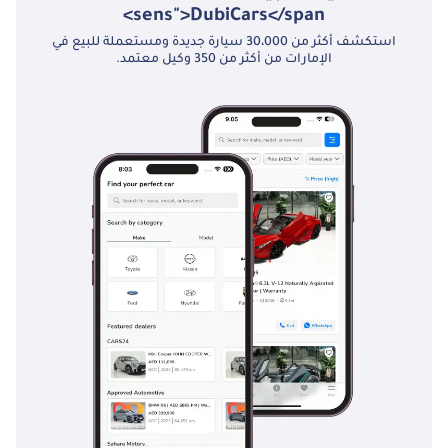
الإلكتروني لضمان ثبات السيارة على الطريق حتى أثناء الكبح الطارئ من
sens">DubiCars</span>
سرعات عالية. بالإضافة إلى ذلك، يساعد نظام التوجيه سريع الاستجابة
استكشف أكثر من 30،000 سيارة جديدة ومستعملة للبيع في
والرؤية الخارجية الاستثنائية السائق على البقاء على دراية بحركة المرور
الإمارات من أكثر من 350 وكيل معتمد.
السريعة على الطرق السريعة المزدحمة في دول مجلس التعاون الخليجي.
تعمل هذه الأنظمة معًا لتوفير راحة البال دون التأثير على متعة القيادة
الخالصة لهذه التحفة الفنية ذات المحرك الوسطي.
الخلاصة
لهواة جمع السيارات المميزين أو عشاقها في دول مجلس التعاون
الخليجي، تُمثل هذه السيارة فيراري 458 إيطاليا ذات الأميال المنخفضة
إحدى الفرص الأخيرة لامتلاك سيارة فيراري أيقونية بمحرك V8 ذي سحب
طبيعي، بحالة ممتازة تكاد تكون جديدة. مواصفاتها الخليجية وتصميمها
الكلاسيكي باللون الأحمر والأسود يجعلانها إضافة قيّمة، فهي ممتعة في
القيادة كما هي استثمار طويل الأجل.
تم إنشاء هذه الإحصاءات بواسطة الذكاء الاصطناعي اعتماداً على بيانات
خبراء السوق. يُرجى دائماً فحص السيارة قبل الشراء.