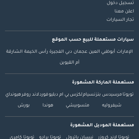
تسجيل دخول
اعلن معنا
تجار السيارات
سيارات مستعملة
للبيع
حسب الموقع
الإمارات
أبوظبي
العين
عجمان
دبي
الفجيرة
رأس الخيمة
الشارقة
أم القيوين
مستعملة الماركة المشهورة
تويوتا
مرسيدس بنز
نسيام
لكزس
بي ام دبليو
فورد
لاند روفر
هيونداي
شيفروليه
متسوبيشي
هوندا
بورش
مستعملة الموديل المشهورة
تويوتا لاند كروزر
نيسان باترول
تويوتا برادو
تويوتا كامري