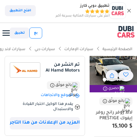
تطبيق دوبي كارز
ذكاء دوبي كارز
افتح التطبيق
اعثر على سيارتك المثالية بسرعة أكبر
ذكاء دوبيكارز
بع
تطبيق
أبرز المواصفات
الصفحة الرئيسية
سيارات الإمارات
سيارات دبي
سيارات لاند رو
تصنيف السلامة 5 نجوم من NCAP
تم النشر من
Al Hamd Motors
معيار نظام الصوت من الدرجة الأولى
مصمم خصيصًا للطرق الوعرة
بائع موثّق
حصري
الموقع والاتجاهات
ملخص
بائع موثّق
يقدم هذا الوكيل اختبار القيادة
والاستبدال
تُمثل سيارة رينج روفر إيفوك برستيج موديل 2013 فرصة استثنائية في
لاند روفر رانج روفر
سوق دول مجلس التعاون الخليجي، إذ تجمع بين عداد كيلومترات منخفض
إيفوك PRESTIGE
المزيد من الإعلانات من هذا التاجر
للغاية بالنسبة لعمرها ومحرك ديزل يزداد الطلب عليه لكفاءته العالية.
$ 15,100
بمسافة مقطوعة تبلغ 73,000 كيلومتر فقط، بلغ متوسط استهلاكها
السنوي أقل من 7,000 كيلومتر، وهو أقل بكثير من المتوسط الإقليمي