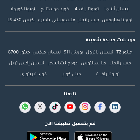
نيسان ألتيما
تويوتا راف 4
فورد موستانج
تويوتا كورولا
تويوتا هيلوكس
جيب رانجلر
متسوبيشي باجيرو
لكزس LS 430
موديلات جديدة شعبية
جيتور T2
نيسان باترول
بورش 911
نيسان كيكس
جيتور G700
جيب رانجلر
كيا سيلتوس
دودج تشالينجر
نيسان إكس تريل
تويوتا راف ٤
ميني كوبر
فورد تيريتوري
تابعنا
قم بتحميل تطبيقنا الآن