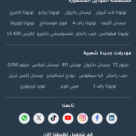
مستعملة الموديل المشهورة
تويوتا لاند كروزر
نيسان باترول
تويوتا برادو
تويوتا كامري
نيسان ألتيما
تويوتا راف 4
فورد موستانج
تويوتا كورولا
تويوتا هيلوكس
جيب رانجلر
متسوبيشي باجيرو
لكزس LS 430
موديلات جديدة شعبية
جيتور T2
نيسان باترول
بورش 911
نيسان كيكس
جيتور G700
جيب رانجلر
كيا سيلتوس
دودج تشالينجر
نيسان إكس تريل
تويوتا راف ٤
ميني كوبر
فورد تيريتوري
تابعنا
قم بتحميل تطبيقنا الآن