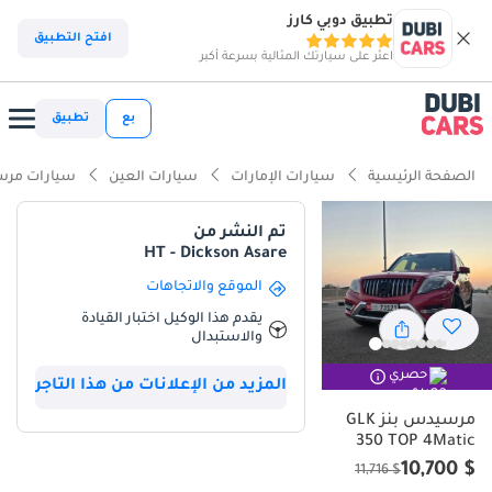
تطبيق دوبي كارز
ذكاء دوبي كارز
افتح التطبيق
اعثر على سيارتك المثالية بسرعة أكبر
ذكاء دوبيكارز
بع
تطبيق
أبرز المواصفات
الصفحة الرئيسية
سيارات الإمارات
سيارات العين
سيارات مرس
تصنيف السلامة 5 نجوم من NCAP
تم النشر من
HT - Dickson Asare
معيار نظام الصوت من الدرجة الأولى
الموقع والاتجاهات
أقل معدل استهلاك في فئته
يقدم هذا الوكيل اختبار القيادة
والاستبدال
ملخص
حصري
المزيد من الإعلانات من هذا التاجر
تُمثل هذه السيارة الرياضية متعددة الاستخدامات فرصةً ممتازةً للمشترين
في دول مجلس التعاون الخليجي الباحثين عن سيارة كروس أوفر ألمانية
مرسيدس بنز GLK
350 TOP 4Matic
فاخرة تجمع بين الأداء العالي وسهولة الاستخدام اليومي. بفضل عداد
الكيلومترات الذي يقع ضمن المعدل الطبيعي لعمرها في الإمارات، فقد تم
$ 10,700
$ 11,716
استخدامها بالقدر الكافي لضمان بقاء نظام الدفع في أفضل حالاته دون