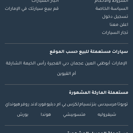
الشروط والأحكام
أخبار السيارات
السياسة الخاصة
قم ببيع سيارتك في الإمارات
تسجيل دخول
اعلن معنا
تجار السيارات
سيارات مستعملة
للبيع
حسب الموقع
الإمارات
أبوظبي
العين
عجمان
دبي
الفجيرة
رأس الخيمة
الشارقة
أم القيوين
مستعملة الماركة المشهورة
تويوتا
مرسيدس بنز
نسيام
لكزس
بي ام دبليو
فورد
لاند روفر
هيونداي
شيفروليه
متسوبيشي
هوندا
بورش