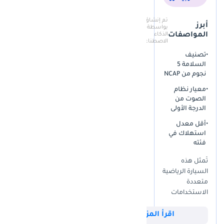
كما أن طلاء السيارة الخارجي مُعتنى به باحترافية، وهو ما يُعد ميزة كبيرة
نظرًا لارتفاع مؤشر الأشعة فوق البنفسجية في المنطقة، والذي غالبًا ما
تم إنشاؤه
أبرز
بواسطة
يتسبب في بهتان طلاء السيارات من هذا العمر. علاوة على ذلك، كونها
المواصفات
الذكاء
سيارة بمواصفات دول مجلس التعاون الخليجي، فإن نظامي التبريد
الاصطناعي
والتكييف مصممان خصيصًا لتحمل درجات حرارة محيطة تتجاوز 45 درجة
•
تصنيف
مئوية، وهي ميزة غير متوفرة دائمًا في السيارات المستوردة من أمريكا
السلامة 5
نجوم من NCAP
الشمالية. توفر هذه السيارة تحديدًا سجل ملكية أكثر موثوقية من معظم
السيارات الأخرى ذات المسافات المقطوعة العالية المتوفرة حاليًا في
•
معيار نظام
السوق.
الصوت من
الدرجة الأولى
التشطيبات العلوية مقابل التشطيبات السفلية
•
أقل معدل
ترتقي فئة التجهيز الأعلى (TOP) بتجربة القيادة بشكل ملحوظ مقارنةً
استهلاك في
بالفئات القياسية والمتوسطة. تتضمن هذه الفئة فرشًا جلديًا فاخرًا
فئته
وتطعيمات خشبية لامعة، مما يضفي على المقصورة الداخلية أجواءً أكثر
تُمثل هذه
فخامة من الأقمشة أو MB-Tex الموجودة في الفئات الأقل. وتأتي الميزات
السيارة الرياضية
الرئيسية التي يوليها المشترون المحليون أهمية قصوى، مثل واجهة
متعددة
الوسائط المتعددة المطورة مع نظام الملاحة ونظام الصوت فائق الجودة،
الاستخدامات
كميزات قياسية. كما تتميز هذه الفئة بلمسات تصميم خارجية خاصة،
فرصةً ممتازةً
تشمل عجلات معدنية أكبر حجمًا ولمسات من الكروم تمنحها حضورًا قويًا
للمشترين في
اقرأ المزيد
على الطرق السريعة المزدحمة في الإمارات. والأهم بالنسبة لمناخ دول