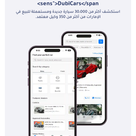
sens">DubiCars</span>
الإثنين إلى السبت، من
استكشف أكثر من 30،000 سيارة جديدة ومستعملة للبيع في
الساعة 10:00 صباحًا
الإمارات من أكثر من 350 وكيل معتمد.
إلى 7:00 مساءً. نبذة
عنا: "نقطة التاجر"
شركة رائدة في
استيراد وتصدير
السيارات في دولة
الإمارات العربية
المتحدة، متخصصة
في مجموعة واسعة
من المركبات. نفخر
بتقديم سيارات عالية
الجودة بأسعار
تنافسية وبهامش
ربح ضئيل. خدمة
عملاء استثنائية هي
جوهر عملنا. مخزون
إضافي: اكتشف