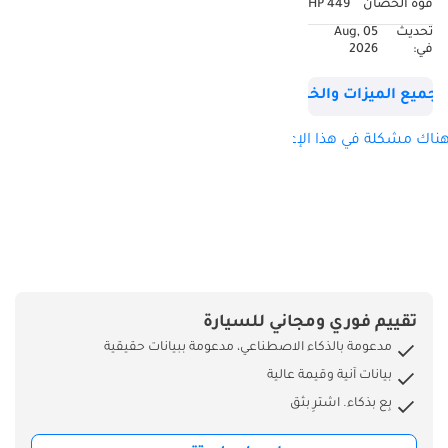
قوة الحصان
449 HP
حزمة راحة المقعد
تحديث
05 Aug,
الخلفي (مقاعد خلفية
في:
2026
متعددة الخطوط،
قابلة للإمالة والتهوية،
جميع الميزات والخصائص
ومدفأة) • حزمة
السائق مع وظيفة
ناك مشكلة في هذا الإعلان؟
الذاكرة (وضع السائق
في مقعد الراكب
الأمامي) • فتحة سقف
بانورامية زجاجية
منزلقة • نظام صوت
Burmester Premium
• حزمة الترفيه الخلفية
تقييم فوري ومجاني للسيارة
(شاشتان) • موالف
مدعومة بالذكاء الاصطناعي، مدعومة ببيانات حقيقية
تلفزيون رقمي • نظام
بيانات آنية وقيمة عالية
ملاحة COMAND APS
بِع بذكاء. اشترِ بثق
NTG5 ومبدل أقراص
DVD • حزمة التشغيل