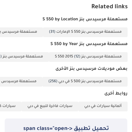
عازل للحرارة وعاكس
Related links
للأشعة تحت الحمراء
مستعملة مرسيدس بنز S 550 by Location
• حزمة منفضة سجائر
(مواصفات فاخرة) •
مستعملة مرسيدس بنز S 550 الإمارات
(31)
مستعملة مرسيدس بنز S 550 د
بطانة سقف Designo
Alcantara (بيج
مستعملة مرسيدس بنز S 550 by Year
ديناميكا) • تشطيب
مستعملة مرسيدس بنز S 550 2015
(12)
مستعملة مرسيدس بنز S 550 2014
)
خشبي داخلي
(تشطيب مسند ظهر
بعض موديلات مرسيدس بنز الأخرى
مقعد السائق بلمسة
نهائية من الخشب)
مستعملة مرسيدس بنز S 500 في دبي
(256)
مستعملة مرسيدس بنز S 350 في 
(ملاحظة: السيارة
روابط أخرى
متأثرة بالمياه وتباع
كما هي في حالتها).
ألمانية سيارات في دبي
سيارات فاخرة للبيع في دبي
سيارات كب
رقم المخزون: FA-
75893 موقعنا:
5mMnozMWswCceDN9
تحميل تطبيق <span class="open-
ساعات العمل: من