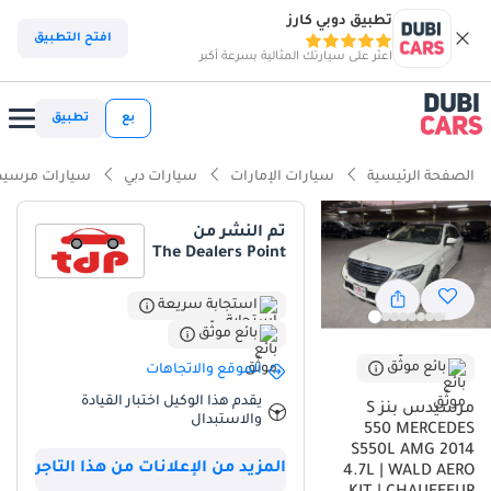
تطبيق دوبي كارز
افتح التطبيق
اعثر على سيارتك المثالية بسرعة أكبر
بع
تطبيق
الصفحة الرئيسية
سيارات الإمارات
سيارات دبي
سيارات مرسيد
تم النشر من
The Dealers Point
استجابة سريعة
بائع موثّق
بائع موثّق
الموقع والاتجاهات
يقدم هذا الوكيل اختبار القيادة
مرسيدس بنز S
والاستبدال
550 MERCEDES
S550L AMG 2014
المزيد من الإعلانات من هذا التاجر
4.7L | WALD AERO