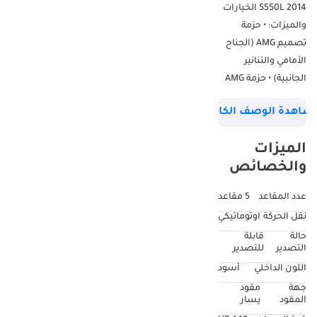
S550L 2014 الخيارات
والميزات: • حزمة
تصميم AMG (الجناح
الأمامي والتنانير
الجانبية) • حزمة AMG
الرياضية • حزمة داخلية
شاهدة الوصف الكامل
جلدية حصرية • جلد
حصري - تشطيب
الميزات
أزرق • حزمة حصرية
والخصائص
(تشطيبات
وتشطيبات فاخرة) •
عدد المقاعد
5 مقاعد
حزمة مساعدة القيادة
نقل الحركة
اوتوماتيكي
بلس (Distronic Plus،
حالة
قابلة
ونظام الحفاظ على
التصدير
للتصدير
المسار النشط
اللون الداخلي
أسود
ومساعدة النقطة
جهة
مقود
العمياء، ونظام BAS+،
المقود
يسار
ومنع الاصطدام) •