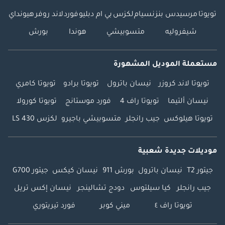
تويوتا
مرسيدس بنز
نسيام
لكزس
بي ام دبليو
فورد
لاند روفر
هيونداي
شيفروليه
متسوبيشي
هوندا
بورش
مستعملة الموديل المشهورة
تويوتا لاند كروزر
نيسان باترول
تويوتا برادو
تويوتا كامري
نيسان ألتيما
تويوتا راف 4
فورد موستانج
تويوتا كورولا
تويوتا هيلوكس
جيب رانجلر
متسوبيشي باجيرو
لكزس LS 430
موديلات جديدة شعبية
جيتور T2
نيسان باترول
بورش 911
نيسان كيكس
جيتور G700
جيب رانجلر
كيا سيلتوس
دودج تشالينجر
نيسان إكس تريل
تويوتا راف ٤
ميني كوبر
فورد تيريتوري