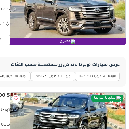
تويوتا لاند كروزر  Twin Turbo
دبي
حصري
عرض سيارات تويوتا لاند كروزر مستعملة حسب الفئات
تويوتا لاند كروزر GXR
‏(626)
تويوتا لاند كروزر VXR
‏(585)
تويوتا لاند كروزر EXR
$ 35,600
استجابة سريعة
تويوتا 
تويوتا لا