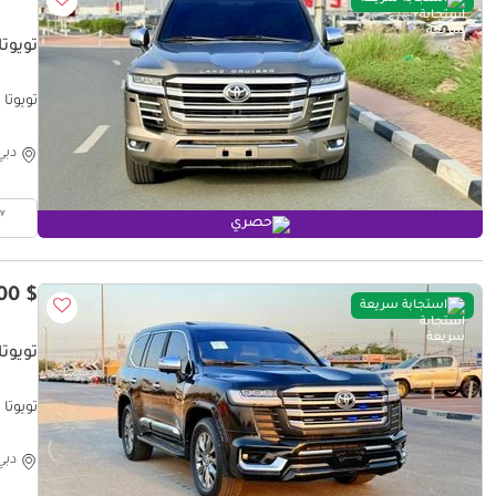
تويوتا 
تويوتا لا
دبي
حصري
$ 39,700
استجابة سريعة
تويوتا 
تويوتا لا
دبي