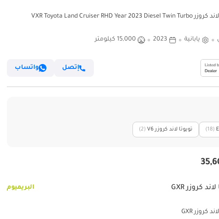
VXR Toyota Land Cruiser RHD Year 2023 Diesel
يابانية
2023
15,000 كيلومتر
إتصل
واتساب
‏(18)
تويوتا لاند كروزر V6
‏(2)
لاند كروزر GXR
البريميوم
ند كروزر GXR