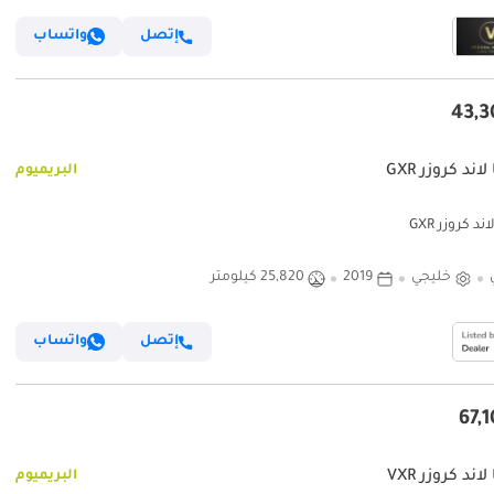
إتصل
واتساب
لاند كروزر GXR
البريميوم
ند كروزر GXR
خليجي
2019
25,820 كيلومتر
إتصل
واتساب
لاند كروزر VXR
البريميوم