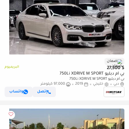
ضمان
البريميوم
$ 27,300
بي أم دبليو 750Li XDRIVE M SPORT
بي أم دبليو 750Li XDRIVE M SPORT
دبي
خليجي
2019
97,000 كيلومتر
إتصل
واتساب