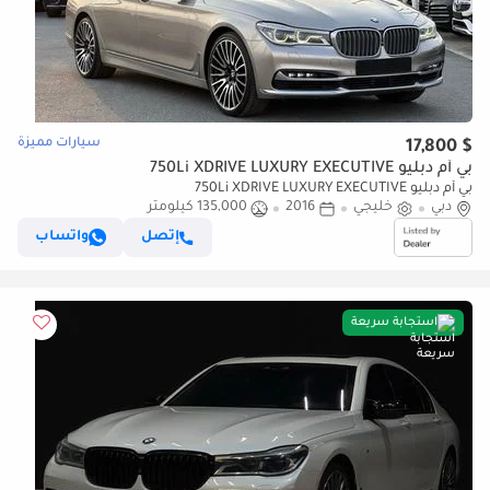
سيارات مميزة
$ 17,800
بي أم دبليو 750Li XDRIVE LUXURY EXECUTIVE
بي أم دبليو 750Li XDRIVE LUXURY EXECUTIVE
دبي
خليجي
2016
135,000 كيلومتر
إتصل
واتساب
استجابة سريعة