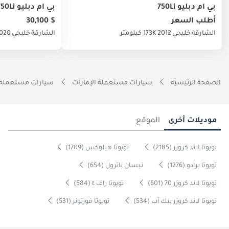
بي أم دبليو 750Li
بي أم دبليو 750Li
أطلب السعر
$ 30,100
الشارقة
خليجي
2012
173K كيلومتر
الشارقة
خليجي
020
الصفحة الرئيسية
سيارات مستعملة الإمارات
سيارات مستعملة 
موديلات أخرى
الموقع
تويوتا لاند كروزر (2185)
تويوتا هيلوكس (1709)
تويوتا برادو (1276)
نيسان باترول (654)
تويوتا لاند كروزر 70 (601)
تويوتا راف ٤ (584)
تويوتا لاند كروزر بيك آب (534)
تويوتا فورتونر (531)