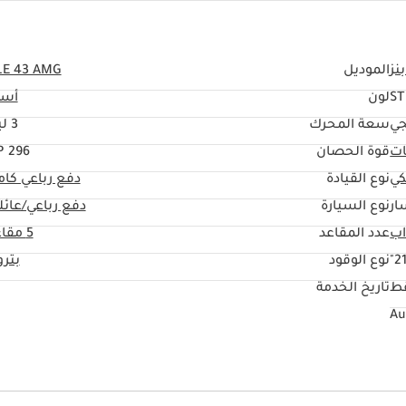
نز
الموديل
LE 43 AMG
S
لون
أسو
ي
سعة المحرك
3 ليتر
ات
قوة الحصان
296 HP
كي
نوع القيادة
دفع رباعي كا
ار
نوع السيارة
دفع رباعي/عائل
عدد المقاعد
5 مقاعد
21
نوع الوقود
بتر
قط
تاريخ الخدمة
ي مع ذاكرة
كراسي رياضية
راديو
وضع القيادة على الطرق ال