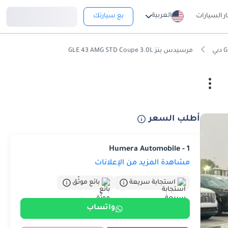
تسجيل دخول
العربية
ار السيارات
بع سيارتك
مرسيدس بنز GLE 43 AMG STD Coupe 3.0L
أطلب السعر
Humera Automobile - 1
مشاهدة المزيد من الإعلانات
استجابة سريعة
بائع موثّق
واتساب