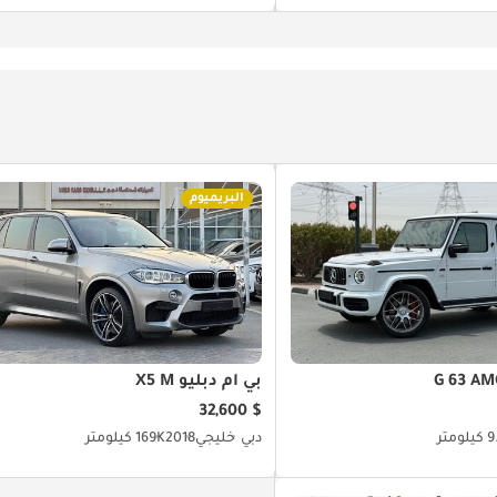
البريميوم
بي أم دبليو X5 M
$ 32,600
ومتر
دبي
خليجي
2018
169K كيلومتر