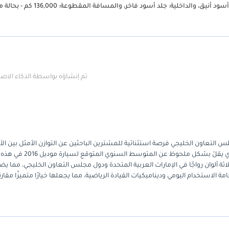
مرسيدس-بنز GLE 43 AMG موديل 2016 - قوة، فخامة، وأداء! المظهر الخارجي: أسود أنيق، والداخلية: جلد أسود ف
تم إنشاؤه بواسطة الذكاء الا
ددة الاستخدامات (SUV) بمواصفات دول مجلس التعاون الخليجي فرصة استثنائية للمشترين الباحثين عن التوازن الأمثل بين ال
الهندسي العالي والاستخدام العملي في الشرق الأوسط. بفضل عدادها الذي يقلّ بشكل ملحوظ عن المتوسط السنوي المتوقع لسيارة موديل 2016 في هذه
ثر ثلاثة ألوان رواجًا في الإمارات العربية المتحدة ودول مجلس التعاون الخليجي، مما ي
مة الاستخدام اليومي وديناميكيات القيادة الرياضية، مما يجعلها خيارًا متميزًا مقارنة
لخليجي، فإنّ أهم ما يُميّز هذه السيارة هو نظام التبريد المُناسب للظروف الإق
مدن وفي رحلات نهاية الأسبوع. إنها فرصة نادرة لامتلاك سيارة رياضية متعددة