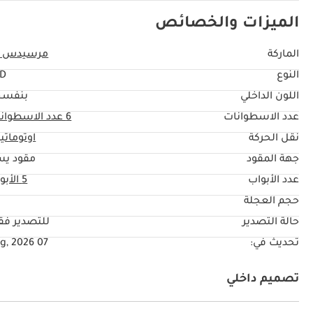
الميزات والخصائص
الماركة
مرسيدس ب
النوع
TD
اللون الداخلي
بنفسج
عدد الاسطوانات
6
عدد الاسطوان
نقل الحركة
اوتوماتي
جهة المقود
مقود يس
عدد الأبواب
5 الأبواب
حجم العجلة
"
حالة التصدير
للتصدير ف
تحديث في:
07 Aug, 2026
تصميم داخلي
نظام آي يو أكس
كراسي جلد
مشغل إم بي ثري
كراس