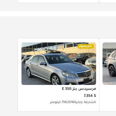
البريميوم
مرسيدس بنز E 350
$ 7,354
الشارقة
يابانية
2010
75K كيلومتر