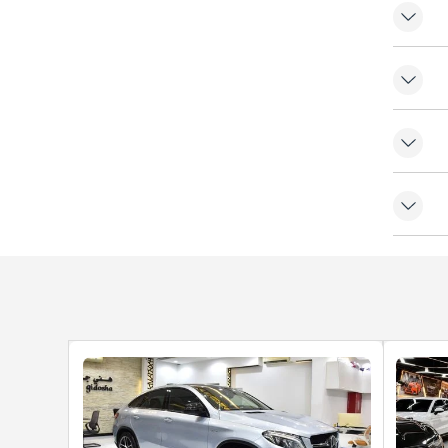
خلفي
خلفي
لث
ّف