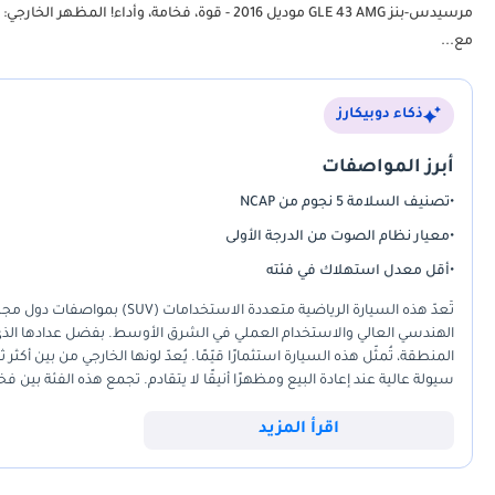
مع...
ذكاء دوبيكارز
أبرز المواصفات
•
تصنيف السلامة 5 نجوم من NCAP
•
معيار نظام الصوت من الدرجة الأولى
•
أقل معدل استهلاك في فئته
تُعدّ هذه السيارة الرياضية متع
المنطقة، تُمثّل هذه السيارة استثمارًا قيّمًا. يُعدّ لونها الخارجي من بين أك
سيولة عالية عند إعادة البيع ومظهرًا أنيقًا لا يتقادم. تجمع هذه الفئة بين فخا
بمنافسيها من السيارات القياسية. بالنسبة للمشتري في دول مجلس التعاون ا
ونظام الدفع الرباعي القوي الذي يُسهّل القيادة على الطرق السريعة داخل ال
اقرأ المزيد
الاستخدامات (SUV) عالية الأداء، تمّ صيانتها بدقة، وقطعت مسافة قليلة، ومُهيّأة تمامًا للمناخ المحلي.