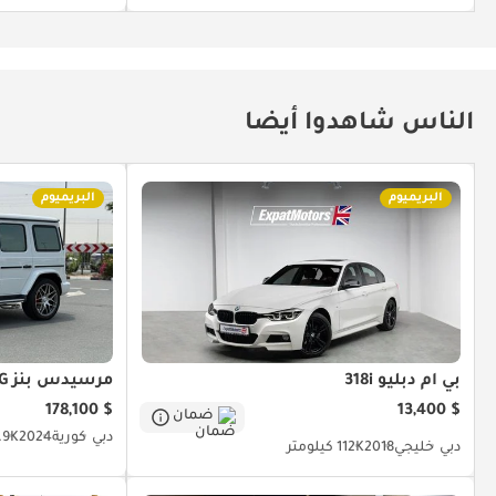
الناس شاهدوا أيضا
البريميوم
البريميوم
بي أم دبليو 318i
مرسيدس بنز G 63 AMG
$ 178,100
$ 13,400
ضمان
دبي
كورية
2024
9.9K كيل
دبي
خليجي
2018
112K كيلومتر