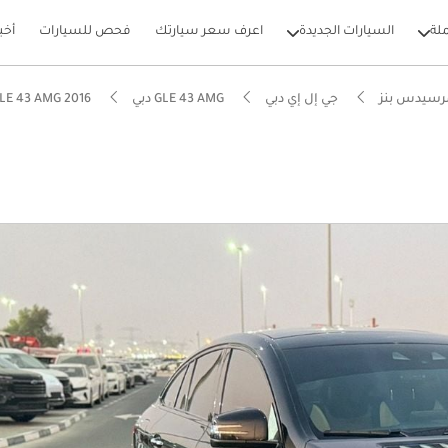
لة
السيارات الجديدة
اعرف سعر سيارتك
فحص للسيارات
أخب
رسيدس بنز
جي إل إي دبي
GLE 43 AMG دبي
GLE 43 AMG 2016 دبي
بيكارز
 5 نجوم من NCAP
ام الصوت من الدرجة الأولى
ل استهلاك في فئته