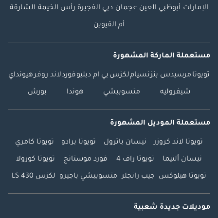
الإمارات
أبوظبي
العين
عجمان
دبي
الفجيرة
رأس الخيمة
الشارقة
أم القيوين
مستعملة الماركة المشهورة
تويوتا
مرسيدس بنز
نسيام
لكزس
بي ام دبليو
فورد
لاند روفر
هيونداي
شيفروليه
متسوبيشي
هوندا
بورش
مستعملة الموديل المشهورة
تويوتا لاند كروزر
نيسان باترول
تويوتا برادو
تويوتا كامري
نيسان ألتيما
تويوتا راف 4
فورد موستانج
تويوتا كورولا
تويوتا هيلوكس
جيب رانجلر
متسوبيشي باجيرو
لكزس LS 430
موديلات جديدة شعبية