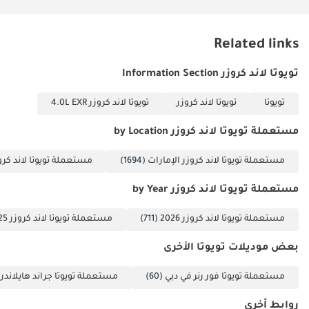
بسرعة أمرًا شائعًا. صُمم نظام الفرامل عالي الأداء لتوفير قوة توقف ثابتة
حتى عند تحميل السيارة بالكامل بسبعة ركاب. يضمن تصنيفها الممتاز في
معايير السلامة راحة البال، مع العلم أن سلامة هيكل السيارة عالمية
Related links
المستوى، مما يوفر أفضل حماية ممكنة لأثمن ما تملك في كل رحلة.
تويوتا لاند كروزر Information Section
الخلاصة
هذه فرصة نادرة للمشتري في دول مجلس التعاون الخليجي الذي يبحث عن
تويوتا
تويوتا لاند كروزر
تويوتا لاند كروزر 4.0L EXR
سيارة بمحرك ديزل V8 فائق المتانة، وبعداد كيلومترات منخفض للغاية،
وكأنها جديدة. إنها فرصة مثالية لمن يرغب في اقتناء سيارة دفع رباعي
مستعملة تويوتا لاند كروزر by Location
أسطورية ستحافظ على قيمتها بشكل أفضل من معظم السيارات
الأخرى في السوق.
مستعملة تويوتا لاند كروزر الإمارات
(1694)
مستعملة تويوتا لاند كرو
تم إنشاء هذه الإحصاءات بواسطة الذكاء الاصطناعي اعتماداً على بيانات
مستعملة تويوتا لاند كروزر by Year
خبراء السوق. يُرجى دائماً فحص السيارة قبل الشراء.
مستعملة تويوتا لاند كروزر 2026
(711)
مستعملة تويوتا لاند كروزر 2025
بعض موديلات تويوتا الأخرى
مستعملة تويوتا فور رنر في دبي
(60)
مستعملة تويوتا جراند هايلاندر 
روابط أخرى