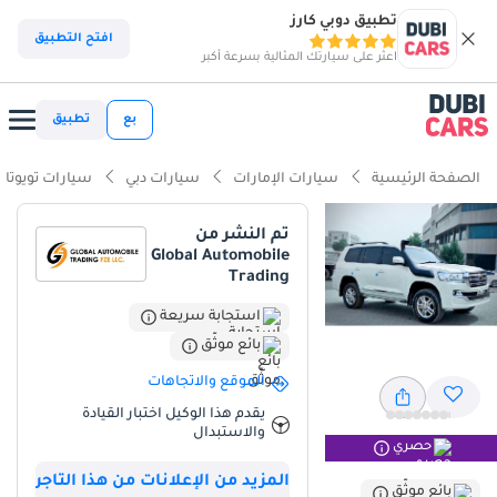
تطبيق دوبي كارز
ذكاء دوبي كارز
افتح التطبيق
اعثر على سيارتك المثالية بسرعة أكبر
ذكاء دوبيكارز
بع
تطبيق
أبرز المواصفات
الصفحة الرئيسية
سيارات الإمارات
سيارات دبي
سيارات تويوتا
مصمم خصيصًا للطرق الوعرة
تم النشر من
Global Automobile
أقل معدل استهلاك في فئته
Trading
تصنيف السلامة 5 نجوم من NCAP
استجابة سريعة
بائع موثّق
ملخص
الموقع والاتجاهات
تُمثل هذه السيارة فرصة نادرة في سوق دول مجلس التعاون الخليجي، إذ
يقدم هذا الوكيل اختبار القيادة
تجمع بين متانة محرك الديزل V8 الأسطورية وعداد كيلومترات منخفض
والاستبدال
للغاية بالنسبة لعمرها. بمتوسط يزيد قليلاً عن 4500 كيلومتر سنويًا،
حصري
قطعت هذه السيارة مسافة أقل بكثير من المتوسط الإقليمي، مما يعني
المزيد من الإعلانات من هذا التاجر
بائع موثّق
أن مكوناتها الميكانيكية في حالة ممتازة. يُعد اللون الأبيض الخارجي اللون