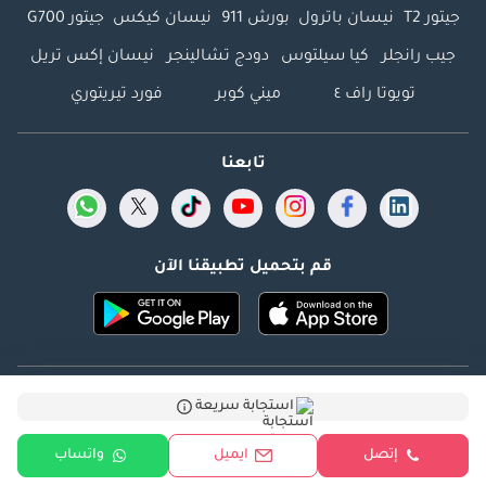
جيتور T2
نيسان باترول
بورش 911
نيسان كيكس
جيتور G700
جيب رانجلر
كيا سيلتوس
دودج تشالينجر
نيسان إكس تريل
تويوتا راف ٤
ميني كوبر
فورد تيريتوري
تابعنا
قم بتحميل تطبيقنا الآن
Dubicars.com @ 2026. جميع الحقوق محفوظة.
استجابة سريعة
العنوان: 2114 ، برج شذى ، المدينة الإعلامية ، دبي ، الإمارات
إتصل
ايميل
واتساب