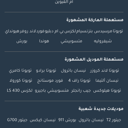
أم القيوين
مستعملة الماركة المشهورة
تويوتا
مرسيدس بنز
نسيام
لكزس
بي ام دبليو
فورد
لاند روفر
هيونداي
شيفروليه
متسوبيشي
هوندا
بورش
مستعملة الموديل المشهورة
تويوتا لاند كروزر
نيسان باترول
تويوتا برادو
تويوتا كامري
نيسان ألتيما
تويوتا راف 4
فورد موستانج
تويوتا كورولا
تويوتا هيلوكس
جيب رانجلر
متسوبيشي باجيرو
لكزس LS 430
موديلات جديدة شعبية
جيتور T2
نيسان باترول
بورش 911
نيسان كيكس
جيتور G700