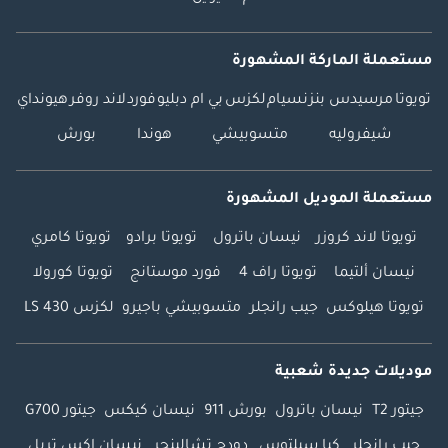
مستعملة الماركة المشهورة
تويوتا
مرسيدس بنز
نسيام
لكزس
بي ام دبليو
فورد
لاند روفر
هيونداي
شيفروليه
متسوبيشي
هوندا
بورش
مستعملة الموديل المشهورة
تويوتا لاند كروزر
نيسان باترول
تويوتا برادو
تويوتا كامري
نيسان ألتيما
تويوتا راف 4
فورد موستانج
تويوتا كورولا
تويوتا هيلوكس
جيب رانجلر
متسوبيشي باجيرو
لكزس LS 430
موديلات جديدة شعبية
جيتور T2
نيسان باترول
بورش 911
نيسان كيكس
جيتور G700
جيب رانجلر
كيا سيلتوس
دودج تشالينجر
نيسان إكس تريل