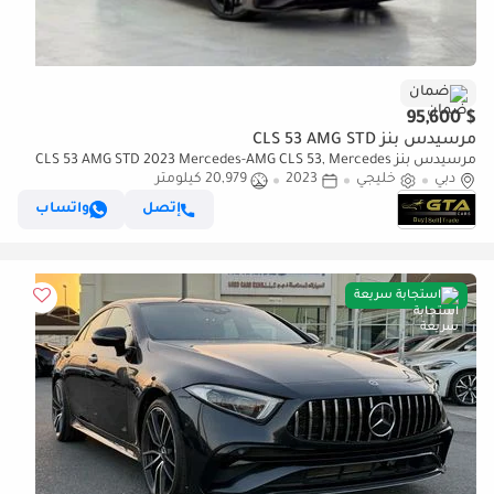
ضمان
$ 95,600
مرسيدس بنز CLS 53 AMG STD
مرسيدس بنز CLS 53 AMG STD 2023 Mercedes-AMG CLS 53, Mercedes
دبي
خليجي
2023
Warranty+Full Service History, GCC Specs.
20,979 كيلومتر
إتصل
واتساب
استجابة سريعة