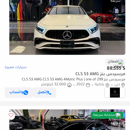
ضمان
سيارات مميزة
$ 88,555
مرسيدس بنز CLS 53 AMG
مرسيدس بنز CLS 53 AMG CLS 53 AMG 4Matic Plus | one of 299
دبي
يابانية
2022
32,000 كيلومتر
إتصل
واتساب
استجابة سريعة