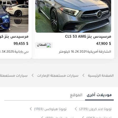
مرسيدس بنز CLS 53 AMG
مرسيدس بنز كوبيه 3 AMG
$ 99,455
$ 47,900
ضمان
الشارقة
أمريكية
2021
16.2K كيلومتر
دبي
يابانية
2025
4.5K كيلوم
الصفحة الرئيسية
سيارات مستعملة الإمارات
سيارات مستعملة 
موديلات أخرى
الموقع
تويوتا لاند كروزر (2135)
تويوتا هيلوكس (1703)