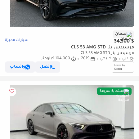
ضمان
سيارات مميزة
$ 34,500
مرسيدس بنز CLS 53 AMG STD
مرسيدس بنز CLS 53 AMG STD
دبي
خليجي
2019
104,000 كيلومتر
إتصل
واتساب
استجابة سريعة