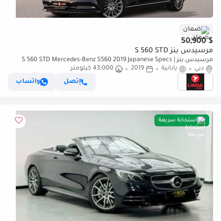
ضمان
$ 50,900
مرسيدس بنز S 560 STD
مرسيدس بنز S 560 STD Mercedes-Benz S560 2019 Japanese Specs |
دبي
Warranty
يابانية
2019
43,000 كيلومتر
إتصل
واتساب
استجابة سريعة