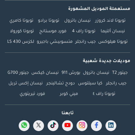
مستعملة الموديل المشهورة
تويوتا لاند كروزر
نيسان باترول
تويوتا برادو
تويوتا كامري
نيسان ألتيما
تويوتا راف 4
فورد موستانج
تويوتا كورولا
تويوتا هيلوكس
جيب رانجلر
متسوبيشي باجيرو
لكزس LS 430
موديلات جديدة شعبية
جيتور T2
نيسان باترول
بورش 911
نيسان كيكس
جيتور G700
جيب رانجلر
كيا سيلتوس
دودج تشالينجر
نيسان إكس تريل
تويوتا راف ٤
ميني كوبر
فورد تيريتوري
تابعنا