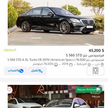
البريميوم
$ 45,200
مرسيدس بنز S 560 STD
مرسيدس بنز S 560 STD 4.0L Turbo V8 2019 | American Specs | 76,000
kms
دبي
أمريكية
2019
76,000 كيلومتر
إتصل
واتساب
استجابة سريعة