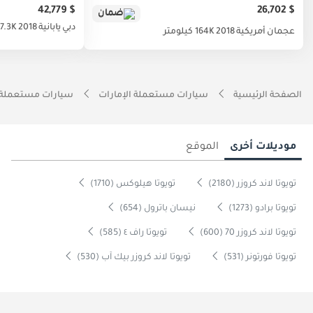
$ 42,779
$ 26,702
ضمان
دبي
يابانية
2018
97.3K كيلوم
عجمان
أمريكية
2018
164K كيلومتر
الصفحة الرئيسية
سيارات مستعملة الإمارات
سيارات مستعملة 
موديلات أخرى
الموقع
تويوتا لاند كروزر (2180)
تويوتا هيلوكس (1710)
تويوتا برادو (1273)
نيسان باترول (654)
تويوتا لاند كروزر 70 (600)
تويوتا راف ٤ (585)
تويوتا فورتونر (531)
تويوتا لاند كروزر بيك آب (530)