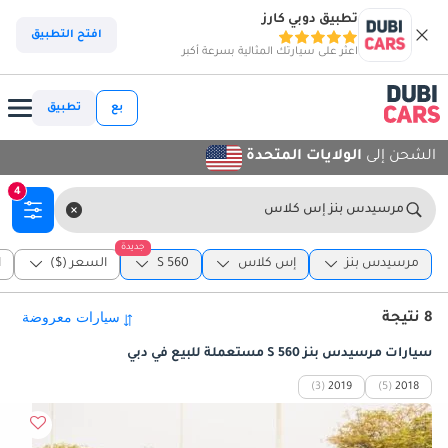
تطبيق دوبي كارز
افتح التطبيق
اعثر على سيارتك المثالية بسرعة أكبر
بع
تطبيق
الشحن إلى
الولايات المتحدة
4
مرسيدس بنز إس كلاس
جديدة
مرسيدس بنز
إس كلاس
S 560
السعر ($)
ا
8 نتيجة
سيارات مرسيدس بنز S 560 مستعملة للبيع في دبي
(3)
2019
(5)
2018