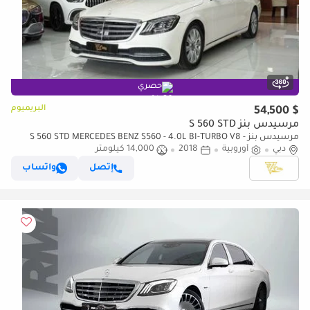
حصري
البريميوم
$ 54,500
مرسيدس بنز S 560 STD
مرسيدس بنز S 560 STD MERCEDES BENZ S560 - 4.0L BI-TURBO V8 -
2018
دبي
أوروبية
2018
14,000 كيلومتر
إتصل
واتساب