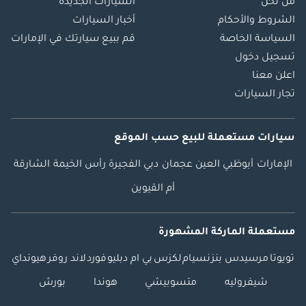
من نحن
السيارات الجديدة
الشروط والأحكام
أخبار السيارات
السياسة الخاصة
قم ببيع سيارتك في الإمارات
تسجيل دخول
اعلن معنا
تجار السيارات
سيارات مستعملة
للبيع
حسب الموقع
الإمارات
أبوظبي
العين
عجمان
دبي
الفجيرة
رأس الخيمة
الشارقة
أم القيوين
مستعملة الماركة المشهورة
تويوتا
مرسيدس بنز
نسيام
لكزس
بي ام دبليو
فورد
لاند روفر
هيونداي
شيفروليه
متسوبيشي
هوندا
بورش