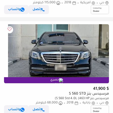
دبي
أمريكية
2018
115,000 كيلومتر
إتصل
واتساب
حصري
$ 41,900
مرسيدس بنز S 560 STD
مرسيدس بنز S 560 Std 4.0L (463 HP)
دبي
يابانية
2018
68,000 كيلومتر
إتصل
واتساب