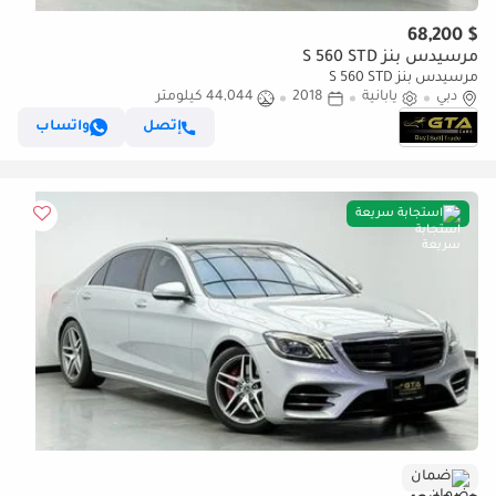
$ 68,200
مرسيدس بنز S 560 STD
مرسيدس بنز S 560 STD
دبي
يابانية
2018
44,044 كيلومتر
إتصل
واتساب
استجابة سريعة
ضمان