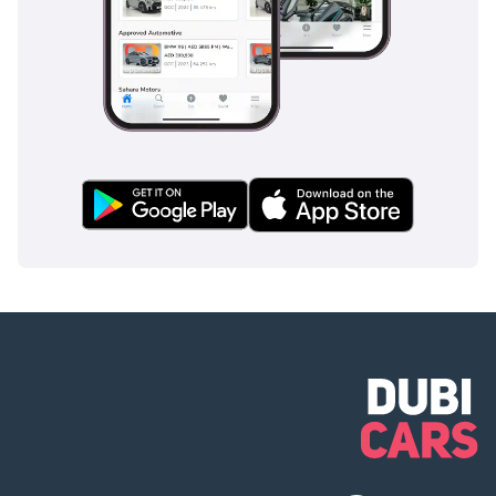
متعددة، أزرار تحكم
على عجلة القيادة
تعمل باللمس، نظام
تحكم صوتي، نظام
صوتي فاخر، نظام
صوت محيطي
Burmester (إن وجد)،
شاشة عرض رأسية
(حسب المواصفات
الأصلية)، شحن
لاسلكي للهواتف
الذكية (حسب
التجهيزات الأصلية)،
رؤية محيطية 360
درجة نظام الكاميرا، إن
وُجد. يجب التأكد من
التجهيزات الدقيقة
من خلال قائمة