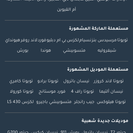
المحرك ضمن نطاق
تشغيل فعال وسريع
أم القيوين
الاستجابة. يوفر نظام
الدفع الخلفي تحكمًا
مستعملة الماركة المشهورة
متوازنًا وخصائص
القيادة التقليدية
تويوتا
مرسيدس بنز
نسيام
لكزس
بي ام دبليو
فورد
لاند روفر
هيونداي
المتوقعة من سيارة
شيفروليه
متسوبيشي
هوندا
بورش
مرسيدس-بنز سيدان
الرائدة. نظام التعليق:
نظام التعليق الهوائي
مستعملة الموديل المشهورة
AIRMATIC، نظام
تويوتا لاند كروزر
نيسان باترول
تويوتا برادو
تويوتا كامري
التخميد التكيفي،
ارتفاع السيارة قابل
نيسان ألتيما
تويوتا راف 4
فورد موستانج
تويوتا كورولا
للتعديل، معايرة
تويوتا هيلوكس
جيب رانجلر
متسوبيشي باجيرو
لكزس LS 430
التعليق مُركزة على
الراحة، أوضاع قيادة
متعددة، برنامج الثبات
موديلات جديدة شعبية
الإلكتروني، نظام