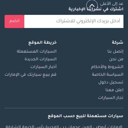
عد إلى الأعلى
خيارات المصنع
اشترك في نشراتنا الإخبارية
الأصلية لمرسيدس-
انضم
بنز. الأداء والقيادة:
يُنتج محرك V8 ثنائي
التوربو سعة 4.0 لتر
قوة 463 حصانًا وعزم
شركة
خريطة الموقع
دوران 700 نيوتن متر،
إتصل بنا
السيارات المستعملة
مما يوفر تسارعًا
من نحن
السيارات الجديدة
سلسًا، وأداءً ممتازًا
الشروط والأحكام
أخبار السيارات
في التجاوز، وقيادة
السياسة الخاصة
قم ببيع سيارتك في الإمارات
مريحة بسرعات عالية.
تسجيل دخول
يوفر ناقل الحركة
اعلن معنا
الأوتوماتيكي 9G-
تجار السيارات
TRONIC ذو التسع
سرعات تغييرات
سلسة في التروس
سيارات مستعملة
للبيع
حسب الموقع
مع الحفاظ على
الإمارات
أبوظبي
العين
عجمان
دبي
الفجيرة
رأس الخيمة
الشارقة