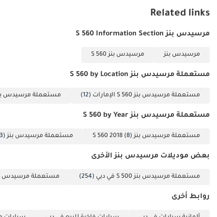
والراكب الأمامي،
Related links
مقاعد أمامية مدفأة،
مقاعد أمامية مهواة
مرسيدس بنز S 560 Information Section
(حسب المواصفات
مرسيدس بنز
مرسيدس بنز S 560
الأصلية)، مقاعد
تدليك متعددة
مستعملة مرسيدس بنز S 560 by Location
الأوضاع (إن وجدت)،
عمود توجيه قابل
مستعملة مرسيدس بنز S 560 الإمارات
(12)
مستعملة مرسيدس بنز S 560 د
للتعديل كهربائياً،
مستعملة مرسيدس بنز S 560 by Year
عجلة قيادة جلدية
متعددة الوظائف،
مستعملة مرسيدس بنز S 560 2018
(8)
مستعملة مرسيدس بنز S 560 2019
3)
تطعيمات خشبية
فاخرة، إضاءة داخلية
بعض موديلات مرسيدس بنز الأخرى
محيطية قابلة
مستعملة مرسيدس بنز S 500 في دبي
(254)
مستعملة مرسيدس بنز S 550 في 
للتخصيص، نظام
تحكم أوتوماتيكي
روابط أخرى
بالمناخ ثنائي أو متعدد
المناطق، فتحات