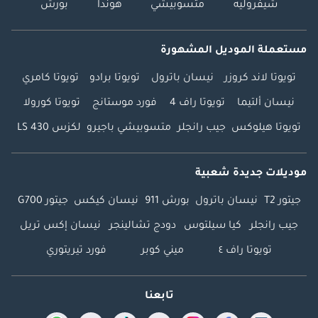
شيفروليه
متسوبيشي
هوندا
بورش
مستعملة الموديل المشهورة
تويوتا لاند كروزر
نيسان باترول
تويوتا برادو
تويوتا كامري
نيسان ألتيما
تويوتا راف 4
فورد موستانج
تويوتا كورولا
تويوتا هيلوكس
جيب رانجلر
متسوبيشي باجيرو
لكزس LS 430
موديلات جديدة شعبية
جيتور T2
نيسان باترول
بورش 911
نيسان كيكس
جيتور G700
جيب رانجلر
كيا سيلتوس
دودج تشالينجر
نيسان إكس تريل
تويوتا راف ٤
ميني كوبر
فورد تيريتوري
تابعنا