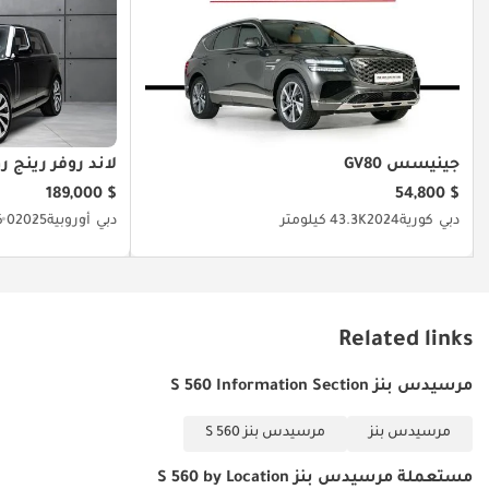
جينيسس GV80
لاند روفر رينج ر
$ 189,000
$ 54,800
دبي
كورية
2024
43.3K كيلومتر
دبي
أوروبية
2025
0 كيلومتر
Related links
مرسيدس بنز S 560 Information Section
مرسيدس بنز
مرسيدس بنز S 560
مستعملة مرسيدس بنز S 560 by Location