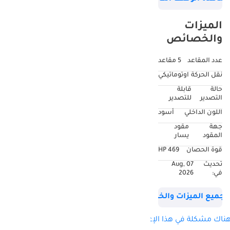
• اتوماتيك AWD
• مواصفات يابانية
الميزات
والخصائص
DD ID: 137902-
CHCHT
عدد المقاعد
5 مقاعد
نقل الحركة
اوتوماتيكي
حالة
قابلة
التصدير
للتصدير
اللون الداخلي
أسود
جهة
مقود
المقود
يسار
قوة الحصان
469 HP
تحديث
07 Aug,
في:
2026
جميع الميزات والخصائص
ناك مشكلة في هذا الإعلان؟