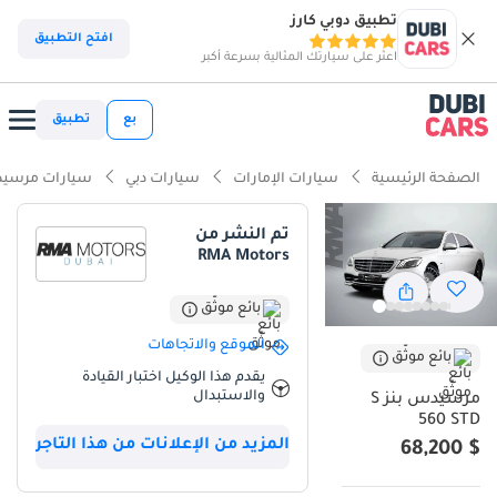
تطبيق دوبي كارز
افتح التطبيق
اعثر على سيارتك المثالية بسرعة أكبر
بع
تطبيق
الصفحة الرئيسية
سيارات الإمارات
سيارات دبي
سيارات مرسيد
تم النشر من
RMA Motors
بائع موثّق
الموقع والاتجاهات
بائع موثّق
يقدم هذا الوكيل اختبار القيادة
والاستبدال
مرسيدس بنز S
560 STD
المزيد من الإعلانات من هذا التاجر
$ 68,200