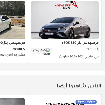
مرسيدس بنز EQE 350+
مرسيدس بنز S 500
$ 78,100
$ 61,600
ضمان
الشارقة
أخرى
2022
دبي
خليجي
2024
20.3K كيلومتر
الناس شاهدوا أيضا
سيارات مميزة