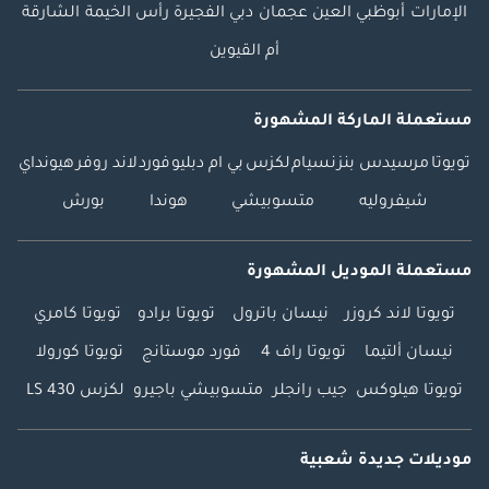
الإمارات
أبوظبي
العين
عجمان
دبي
الفجيرة
رأس الخيمة
الشارقة
أم القيوين
مستعملة الماركة المشهورة
تويوتا
مرسيدس بنز
نسيام
لكزس
بي ام دبليو
فورد
لاند روفر
هيونداي
شيفروليه
متسوبيشي
هوندا
بورش
مستعملة الموديل المشهورة
تويوتا لاند كروزر
نيسان باترول
تويوتا برادو
تويوتا كامري
نيسان ألتيما
تويوتا راف 4
فورد موستانج
تويوتا كورولا
تويوتا هيلوكس
جيب رانجلر
متسوبيشي باجيرو
لكزس LS 430
موديلات جديدة شعبية