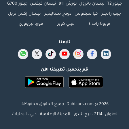
جيتور T2
نيسان باترول
بورش 911
نيسان كيكس
جيتور G700
جيب رانجلر
كيا سيلتوس
دودج تشالينجر
نيسان إكس تريل
تويوتا راف ٤
ميني كوبر
فورد تيريتوري
تابعنا
قم بتحميل تطبيقنا الآن
Dubicars.com @ 2026. جميع الحقوق محفوظة.
العنوان: 2114 ، برج شذى ، المدينة الإعلامية ، دبي ، الإمارات