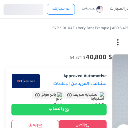
تسجيل دخول
العربية
ار السيارات
بع سيارتك
$ 40,800
$ 54,374
Approved Automotive
مشاهدة المزيد من الإعلانات
استجابة سريعة
بائع موثّق
واتساب
إتصل
ايميل