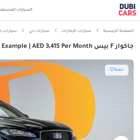
السيارات المستعم
الصفحة الرئيسية
سيارات الإمارات
سيارات دبي
سيارات جا
جاكوار F بيس SVR 5.0L UAE's Very Best Example | AED 3,415 Per Month
ذكاء دو
حفظ
من 0 إلى 100 كم/ساعة في أقل من 4 ثوانٍ
معيار نظ
تصنيف السلامة