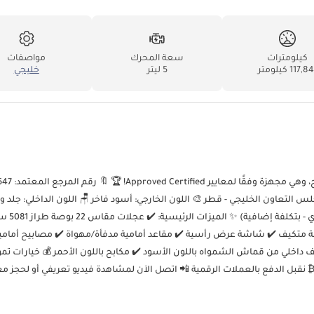
كيلومترات
سعة المحرك
مواصفات
117,8 كيلومتر
5 ليتر
خليجي
 سوبرتشارج 📅 موديل 2019 🔢 117,841 كم 🌍 دول مجلس التعاون الخليجي - قطر 🎨 اللون الخارجي: أسود فاخر 🪑 اللون الداخلي: ج
مثقب بلون الفلفل الأحمر/الأسود 🛡️ عقد صيانة لمدة
المتكيف ✔️ سقف داخلي من قماش الشمواه باللون الأسود ✔️ مكابح باللون الأحمر 💰 خيارات تم
 ₿ نقبل الدفع بالعملات الرقمية 📲 اتصل الآن لمشاهدة فيديو تعريفي أو لحجز مع
خاصة 🏠 معاينات منزلية متاحة - نأتي إليك ▔▔▔▔▔▔▔▔▔▔ 🏆 تخضع كل سيارة معتمدة لفحص مستقل وفقًا لمعيار 175 نقطة قبل وصولها إلي
ًا للحد الأدنى المحدد - أي جزء لا يفي بالمعايير يتم استبداله، وليس مراقبته. ف