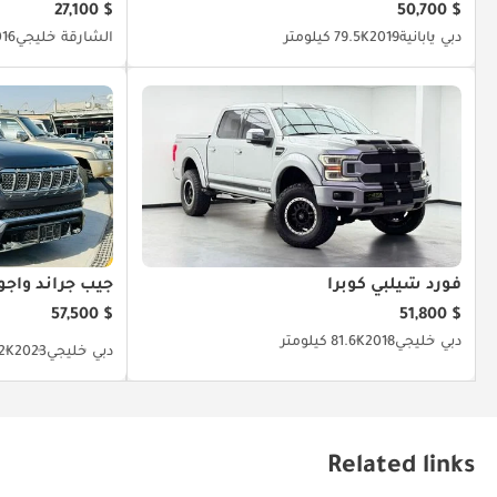
$ 27,100
$ 50,700
دبي
يابانية
2019
79.5K كيلومتر
الشارقة
خليجي
016
فورد شيلبي كوبرا
جيب جراند واجون
$ 57,500
$ 51,800
دبي
خليجي
2018
81.6K كيلومتر
دبي
خليجي
2023
22K كيل
Related links