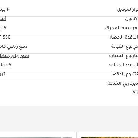
ار
الموديل
F بيس
SV
لون
أسو
مر
سعة المحرك
5 ليتر
ات
قوة الحصان
550 HP
كي
نوع القيادة
دفع رباعي كا
ار
نوع السيارة
دفع رباعي/عائل
عدد المقاعد
5 مقاعد
22
نوع الوقود
بتر
ير
تاريخ الخدمة