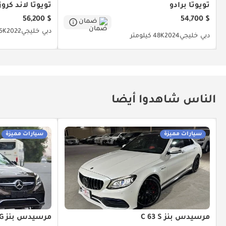
تويوتا برادو
تويوتا لاند كروز
$ 56,200
$ 54,700
ضمان
دبي
خليجي
2022
44.5K
دبي
خليجي
2024
48K كيلومتر
الناس شاهدوا أيضا
سيارات مميزة
سيارات مميزة
مرسيدس بنز C 63 S
مرسيدس بنز GLE 63 AMG