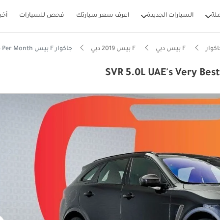
لة
السيارات الجديدة
اعرف سعر سيارتك
فحص للسيارات
أخب
كوار
F بيس دبي
F بيس 2019 دبي
جاكوار F بيس SVR 5.0L UAE's Very Best Example | AED 3,415 Per Month
بيكارز
ام الصوت من الدرجة الأولى
 5 نجوم من NCAP