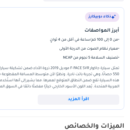
موعد الصيانة خلال 5000 كم أو 120 يومًا، يتم إجراء ا
يقدم هذه الخدمة. نقدم التقرير كتابيًا لأننا قمنا بالتجربة. ما لم يكن مُعتم
ذكاء دوبيكارز
8 مساءً. مواعيد خاصة متاحة. 🌐 يتحدث فريقنا: الإنجليزية | العربية | الهندية
أبرز المواصفات
•
من 0 إلى 100 كم/ساعة في أقل من 4 ثوانٍ
▔▔▔▔▔▔▔▔▔▔ *نحن، أبروفد أوتوموتيف، تاجر سيارات مستعملة، نقدم هذه ا
•
معيار نظام الصوت من الدرجة الأولى
وسعر العرض على المنصة هو سعر السيارة فقط. تخضع هذه السيارة وخدماتنا
•
تصنيف السلامة 5 نجوم من NCAP
الشروط والأحكام.
هذه السيارة تقع ضمن النطاق المتوقع لعمرها، مما يشير إلى أنها استُخ
العربية المتحدة. يُعد اللون الأسود الخارجي خيارًا مفضلًا دائمًا في السوق
الأخرى الأكثر جرأة. تتميز فئة SVR هذه عن منافسيها ب
العائلة في المنطقة. بالنسبة للمشتري في دول مجلس التعاون الخليجي، فإن
اقرأ المزيد
يتطلبها محرك عالي الأداء كهذا. يوفر هذا المثال تحديداً توفيراً كبيراً مقارنة ب
الميزات والخصائص