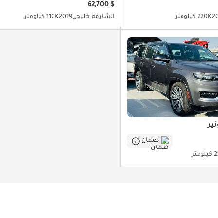
$ 62,700
2
220K كيلومتر
الشارقة
خليجي
2019
110K كيلومتر
ير
ضمان
ومتر