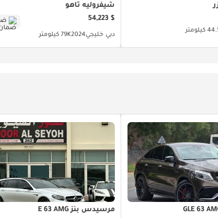
ر
شيفروليه تاهو
$ 54,223
ضم
 كيلومتر
دبي
خليجي
2024
79K كيلومتر
مرسيدس بنز E 63 AMG