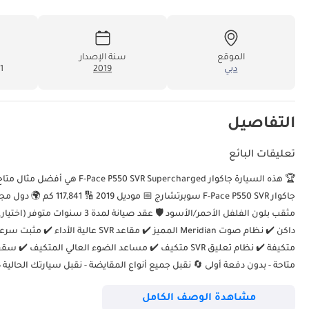
الموقع
سنة الإصدار
دبي
2019
41
التفاصيل
تعليقات البائع
جاكوار F-Pace P550 SVR
متكيفة ✔️ نظام تعليق SVR متكيف ✔️ مساعد الضوء العالي 
متاحة - بدون دفعة أولى 🔄 نقبل جميع أنواع المقايضة - نقبل سيارتك الحالية
مشاهدة الوصف الكامل
المكابح بدقة متناهية. يتم فحص الإطارات والأنظمة الميكانيكية والكهربائية وفق