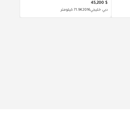
$ 45,200
دبي
خليجي
2016
71.9K كيلومتر