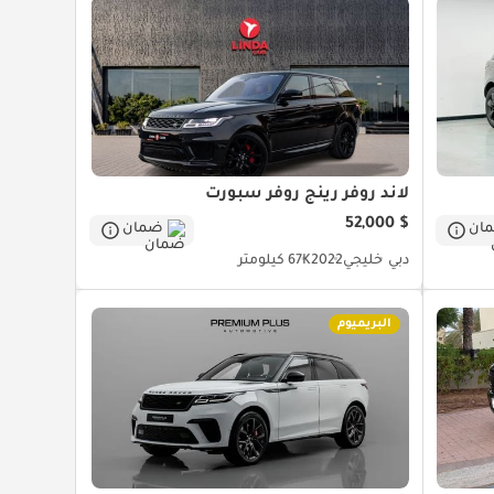
لاند روفر رينج روفر سبورت
$ 52,000
ان
ضمان
دبي
خليجي
2022
67K كيلومتر
البريميوم