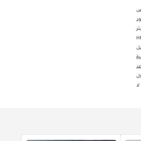
د
مل
ية
ول
لا