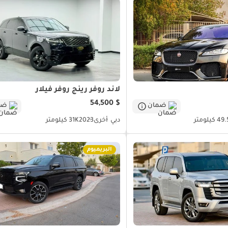
لاند روفر رينج روفر فيلار
$ 54,500
ضمان
ضم
 كيلومتر
دبي
أخرى
2023
31K كيلومتر
البريميوم