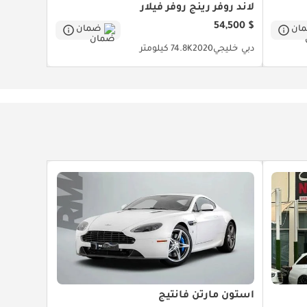
لاند روفر رينج روفر فيلار
$ 54,500
ان
ضمان
دبي
خليجي
2020
74.8K كيلومتر
أستون مارتن فانتيج