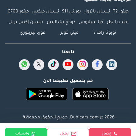
موديلات جديدة شعبية
جيتور T2
نيسان باترول
بورش 911
نيسان كيكس
جيتور G700
جيب رانجلر
كيا سيلتوس
دودج تشالينجر
نيسان إكس تريل
تويوتا راف ٤
ميني كوبر
فورد تيريتوري
تابعنا
قم بتحميل تطبيقنا الآن
Dubicars.com @ 2026. جميع الحقوق محفوظة.
العنوان: 2114 ، برج شذى ، المدينة الإعلامية ، دبي ، الإمارات
إتصل
ايميل
واتساب