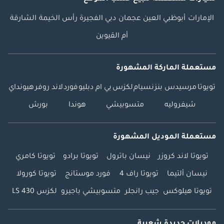
الإمارات
أبوظبي
العين
عجمان
دبي
الفجيرة
رأس الخيمة
الشارقة
أم القيوين
مستعملة الماركة المشهورة
تويوتا
مرسيدس بنز
نسيام
لكزس
بي ام دبليو
فورد
لاند روفر
هيونداي
شيفروليه
متسوبيشي
هوندا
بورش
مستعملة الموديل المشهورة
تويوتا لاند كروزر
نيسان باترول
تويوتا برادو
تويوتا كامري
نيسان ألتيما
تويوتا راف 4
فورد موستانج
تويوتا كورولا
تويوتا هيلوكس
جيب رانجلر
متسوبيشي باجيرو
لكزس LS 430