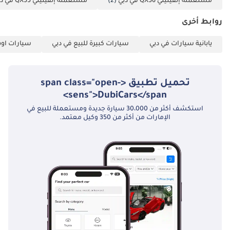
مستعملة إنفينيتي QX56 في دبي
(2)
مستعملة إنفينيتي QX55 في دبي
روابط أخرى
يابانية سيارات في دبي
سيارات كبيرة للبيع في دبي
سيارات اوف
تحميل تطبيق <span class="open-
sens">DubiCars</span>
استكشف أكثر من 30،000 سيارة جديدة ومستعملة للبيع في
الإمارات من أكثر من 350 وكيل معتمد.