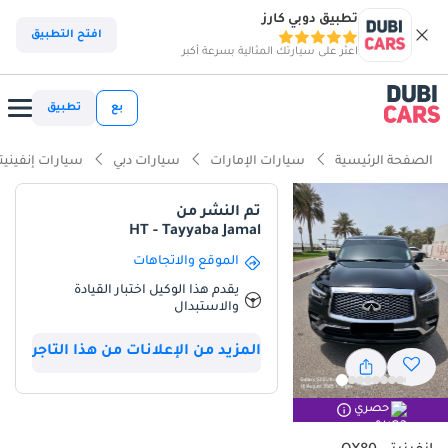
تطبيق دوبي كارز
ذكاء دوبي كارز
افتح التطبيق
اعثر على سيارتك المثالية بسرعة أكبر
ذكاء دوبيكارز
بع
تطبيق
أبرز المواصفات
الصفحة الرئيسية
سيارات الإمارات
سيارات دبي
سيارات إنفينيت
مصمم خصيصًا للطرق الوعرة
تم النشر من
HT - Tayyaba Jamal
سعة 7 مقاعد أو أكثر مع مقاعد الكابتن
الموقع والاتجاهات
معيار نظام الصوت من الدرجة الأولى
يقدم هذا الوكيل اختبار القيادة
والاستبدال
ملخص
المزيد من الإعلانات من هذا التاجر
تمثل سيارة إنفينيتي QX80 موديل 2020 قمة الفخامة في فئتها، إذ تضمّ
باقتي Sensory وProActive المتطورتين. ورغم أن عداد الكيلومترات يعكس
الاستخدام المكثف على الطرق السريعة، وهو أمر شائع في سيارات الدفع
حصري
الرباعي الكبيرة في دول مجلس التعاون الخليجي، إلا أن محرك V8 ذو
السحب الطبيعي معروف بمتانته التي تصل إلى مليون كيلومتر. ولا يزال