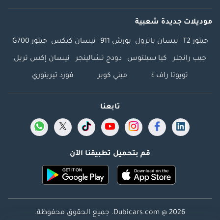
موديلات جديدة شعبية
جيتور T2
نيسان باترول
بورش 911
نيسان كيكس
جيتور G700
جيب رانجلر
كيا سيلتوس
دودج تشالينجر
نيسان إكس تريل
تويوتا راف ٤
ميني كوبر
فورد تيريتوري
تابعنا
قم بتحميل تطبيقنا الآن
Dubicars.com @ 2026. جميع الحقوق محفوظة.