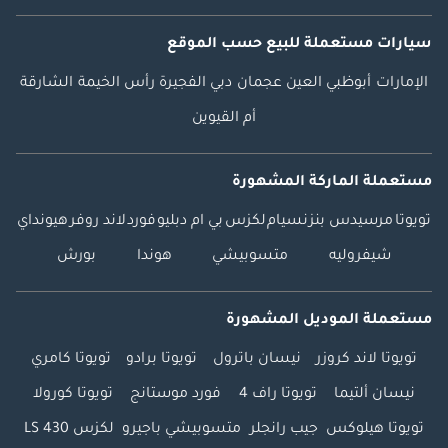
سيارات مستعملة
للبيع
حسب الموقع
الإمارات
أبوظبي
العين
عجمان
دبي
الفجيرة
رأس الخيمة
الشارقة
أم القيوين
مستعملة الماركة المشهورة
تويوتا
مرسيدس بنز
نسيام
لكزس
بي ام دبليو
فورد
لاند روفر
هيونداي
شيفروليه
متسوبيشي
هوندا
بورش
مستعملة الموديل المشهورة
تويوتا لاند كروزر
نيسان باترول
تويوتا برادو
تويوتا كامري
نيسان ألتيما
تويوتا راف 4
فورد موستانج
تويوتا كورولا
تويوتا هيلوكس
جيب رانجلر
متسوبيشي باجيرو
لكزس LS 430