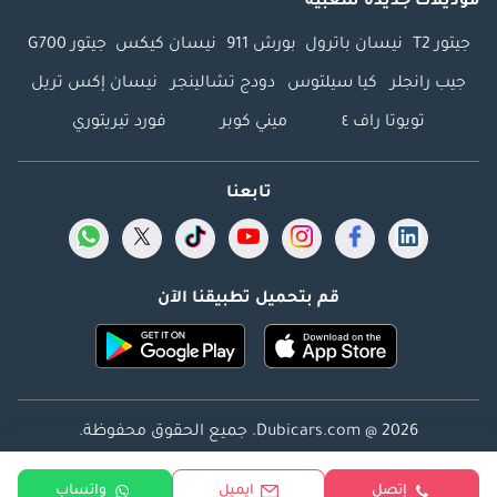
موديلات جديدة شعبية
جيتور T2
نيسان باترول
بورش 911
نيسان كيكس
جيتور G700
جيب رانجلر
كيا سيلتوس
دودج تشالينجر
نيسان إكس تريل
تويوتا راف ٤
ميني كوبر
فورد تيريتوري
تابعنا
قم بتحميل تطبيقنا الآن
Dubicars.com @ 2026. جميع الحقوق محفوظة.
العنوان: 2114 ، برج شذى ، المدينة الإعلامية ، دبي ، الإمارات
إتصل
ايميل
واتساب