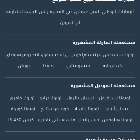
سيارات مستعملة
للبيع
حسب الموقع
الإمارات
أبوظبي
العين
عجمان
دبي
الفجيرة
رأس الخيمة
الشارقة
أم القيوين
مستعملة الماركة المشهورة
تويوتا
مرسيدس بنز
نسيام
لكزس
بي ام دبليو
فورد
لاند روفر
هيونداي
شيفروليه
متسوبيشي
هوندا
بورش
مستعملة الموديل المشهورة
تويوتا لاند كروزر
نيسان باترول
تويوتا برادو
تويوتا كامري
نيسان ألتيما
تويوتا راف 4
فورد موستانج
تويوتا كورولا
تويوتا هيلوكس
جيب رانجلر
متسوبيشي باجيرو
لكزس LS 430