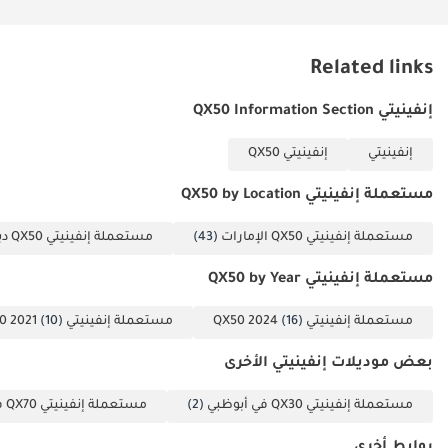
تُعدّ سيارة QX50 هذه الخيار الأمثل للمحترفين أو العائلات الصغيرة الذين
يُفضّلون التصميم الداخلي العصري المُزوّد بأحدث التقنيات، بالإضافة إلى
موثوقية علامة تجارية يابانية فاخرة بمواصفات دول مجلس التعاون
Related links
الخليجي. ونظرًا لانخفاض عدد الكيلومترات المقطوعة والتوفير الكبير
مقارنةً بالطراز الجديد، تُمثّل هذه السيارة دخولًا ذكيًا وآمنًا إلى سوق سيارات
إنفينيتي QX50 Information Section
الدفع الرباعي الفاخرة.
إنفينيتي
إنفينيتي QX50
تم إنشاء هذه الإحصاءات بواسطة الذكاء الاصطناعي اعتماداً على بيانات
خبراء السوق. يُرجى دائماً فحص السيارة قبل الشراء.
مستعملة إنفينيتي QX50 by Location
مستعملة إنفينيتي QX50 الإمارات
(43)
مستعملة إنفينيتي QX50 دبي
مستعملة إنفينيتي QX50 by Year
مستعملة إنفينيتي QX50 2024
(16)
مستعملة إنفينيتي QX50 2021
(10)
بعض موديلات إنفينيتي الأخرى
مستعملة إنفينيتي QX30 في أبوظبي
(2)
مستعملة إنفينيتي QX70 في أبوظبي