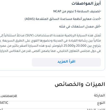
أبرز المواصفات
•
تصنيف السلامة 5 نجوم من NCAP
•
أحدث معايير أنظمة مساعدة السائق المتقدمة (ADAS)
•
أقل معدل استهلاك في فئته
تُمثل هذه السيارة الرياضية مت
مثالياً بين رشاقة القيادة في المدينة وحضورها القوي على الطرق السريعة.
يتراوح بين 20,000 و25,000 كيلومتر، تبدو هذه السيارة أص
في دول مجلس التعاون الخليجي، مما يضمن أقصى قدر من انعكاس الحرارة 
الترقية. يضمن لك اختيار هذه الفئة الاستفادة من نظام دفع رباعي متطور يوفر
ولكن الغزيرة. في حين أن السيارات المنافسة غالباً ما تكون ضيقة أو ضعيفة
اقرأ المزيد
المسارات سهلة وآمنة. بالنسبة للمشتري في الإمارات العربية المتحدة، فإن ا
سهولة ركن السيارة في المراكز الحضرية المزدحمة مثل دبي مارينا أو وسط م
الميزات والخصائص
الماركة
مرسيدس ب
النوع
ATIC