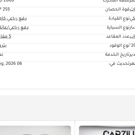
مر
سعة المحرك
2000 ليتر
ات
قوة الحصان
255 HP
كي
نوع القيادة
دفع رباعي كا
ار
نوع السيارة
دفع رباعي/عائل
عدد المقاعد
5 مقاعد
20
نوع الوقود
بتر
ير
تاريخ الخدمة
نع
تحديث في:
06 Aug, 2026