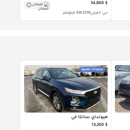
$ 34,800
ضمان
دبي
خليجي
2019
93K كيلومتر
سيارات مميزة
هيونداي سانتا في
$ 13,200