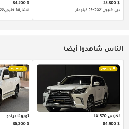
$ 34,200
$ 25,800
دبي
خليجي
2021
93K كيلومتر
الشارقة
خليجي
22
الناس شاهدوا أيضا
البريميوم
البريميوم
لكزس LX 570
تويوتا برادو
$ 35,300
$ 84,900