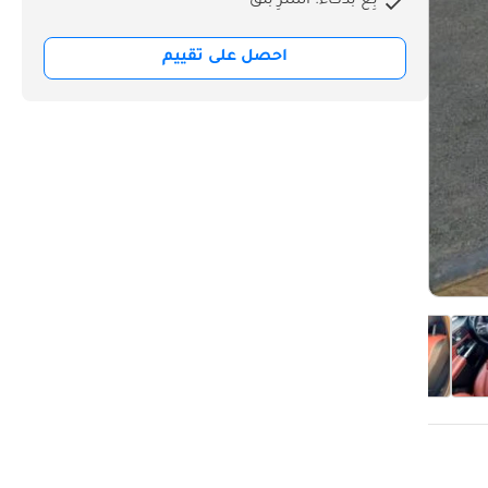
بِع بذكاء. اشترِ بثق
احصل على تقييم