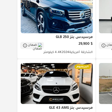
مرسيدس بنز GLB 250
$ 29,900
ان
ضمان
الشارقة
أمريكية
2024
4.4K كيلومتر
البريميوم
مرسيدس بنز GLE 43 AMG