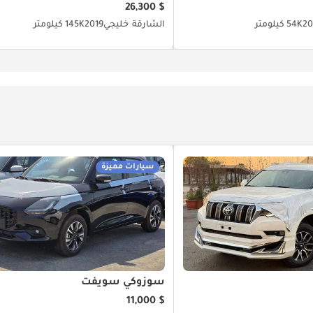
$ 26,300
20
54K كيلومتر
الشارقة
خليجي
2019
145K كيلومتر
سيارات مميزة
سوزوكي سويفت
$ 11,000