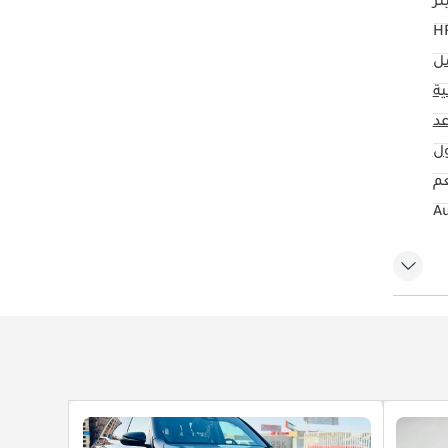
مل
ية
ول
م