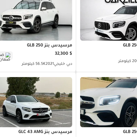
مرسيدس بنز GLB 250
$ 32,300
ضم
كيلومتر
دبي
خليجي
2021
56.5K كيلومتر
مرسيدس بنز GLC 43 AMG