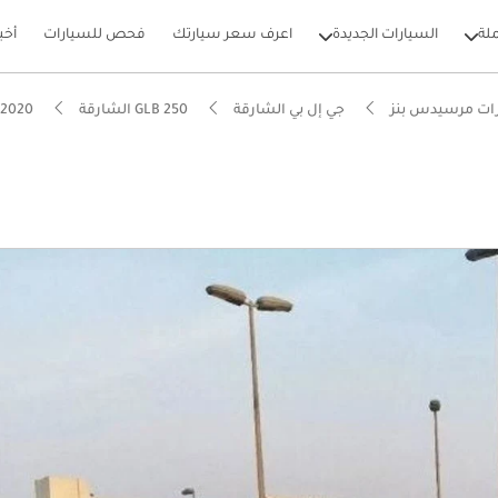
لة
السيارات الجديدة
اعرف سعر سيارتك
فحص للسيارات
أخب
ات مرسيدس بنز
جي إل بي الشارقة
GLB 250 الشارقة
GLB 250 2020 الشارقة
بيكارز
 5 نجوم من NCAP
يير أنظمة مساعدة السائق المتقدمة (ADAS)
ل استهلاك في فئته