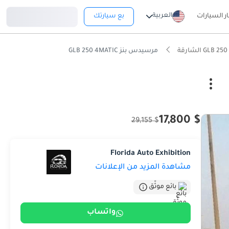
تسجيل دخول
العربية
ار السيارات
بع سيارتك
مرسيدس بنز GLB 250 4MATIC
$ 17,800
$ 29,155
Florida Auto Exhibition
مشاهدة المزيد من الإعلانات
بائع موثّق
واتساب