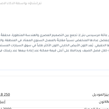
تم إنشاؤه بواسطة الذكاء الا
عددة الاستخدامات (SUV) مدخلاً استثنائياً إلى عائلة مرسيدس-بنز، إذ تجمع بين التصميم العصري والهندسة المتطورة، محققةً ت
 وبفضل عدادها المنخفض نسبياً مقارنةً بالمعدل السنوي المعتاد في المنطقة، وال
غر بكثير من عمرها الحقيقي. يُعد اللون الأبيض الخارجي اللون الأكثر طلباً في سوق السيارات المس
خلال فصل الصيف، ويحافظ على أعلى قيمة ممكنة عند إعادة بيعها عند رغبتك ف
 ثباتاً فائقاً على الطرق غير المعبدة، وحتى خلال العواصف المطرية الساحلية الناد
 الأداء، يتميز هذا الطراز بمحرك توربيني قوي يجعل القيادة على الطرق السريعة م
لاعتبار الأساسي هنا هو مزيج من المكانة المرموقة للعلامة التجارية الفاخرة مع
دينة الرياض.
نز
الموديل
LB 250
4M
لون
أبي