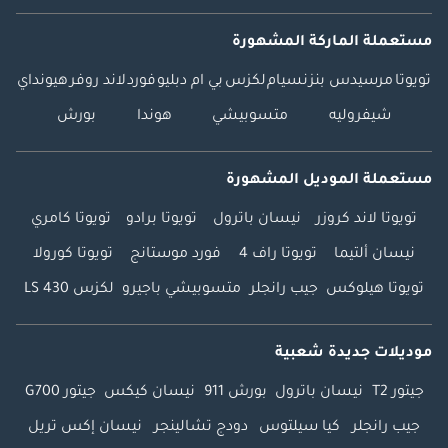
مستعملة الماركة المشهورة
تويوتا
مرسيدس بنز
نسيام
لكزس
بي ام دبليو
فورد
لاند روفر
هيونداي
شيفروليه
متسوبيشي
هوندا
بورش
مستعملة الموديل المشهورة
تويوتا لاند كروزر
نيسان باترول
تويوتا برادو
تويوتا كامري
نيسان ألتيما
تويوتا راف 4
فورد موستانج
تويوتا كورولا
تويوتا هيلوكس
جيب رانجلر
متسوبيشي باجيرو
لكزس LS 430
موديلات جديدة شعبية
جيتور T2
نيسان باترول
بورش 911
نيسان كيكس
جيتور G700
جيب رانجلر
كيا سيلتوس
دودج تشالينجر
نيسان إكس تريل