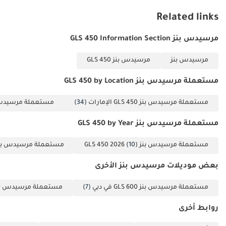
الخلاصة
Related links
تُعدّ سيارة مرسيدس GLS450 هذه، بمواصفات دول مجلس التعاون
الخليجي، الخيار الأمثل للعائلات الكبيرة التي تُولي أهمية قصوى لفخامة
مرسيدس بنز GLS 450 Information Section
مرسيدس-بنز وسلامتها، ولكنها تبحث عن سعر معقول مقارنةً بالسيارات
ذات الأميال المنخفضة. تاريخها الحافل بالقيادة على الطرق السريعة
مرسيدس بنز
مرسيدس بنز GLS 450
ومواصفاتها الإقليمية الرسمية تجعلها خيارًا موثوقًا وذكيًا لأي شخص
مستعملة مرسيدس بنز GLS 450 by Location
يحتاج إلى سيارة فاخرة بسبعة مقاعد في الإمارات العربية المتحدة.
تم إنشاء هذه الإحصاءات بواسطة الذكاء الاصطناعي اعتماداً على بيانات
مستعملة مرسيدس بنز GLS 450 الإمارات
(34)
مستعملة مرسيدس بنز  450
خبراء السوق. يُرجى دائماً فحص السيارة قبل الشراء.
مستعملة مرسيدس بنز GLS 450 by Year
مستعملة مرسيدس بنز GLS 450 2026
(10)
مستعملة مرسيدس بنز S 450 2025
بعض موديلات مرسيدس بنز الأخرى
مستعملة مرسيدس بنز GLS 600 في دبي
(7)
مستعملة مرسيدس بنز GLS 63 AMG في
روابط أخرى