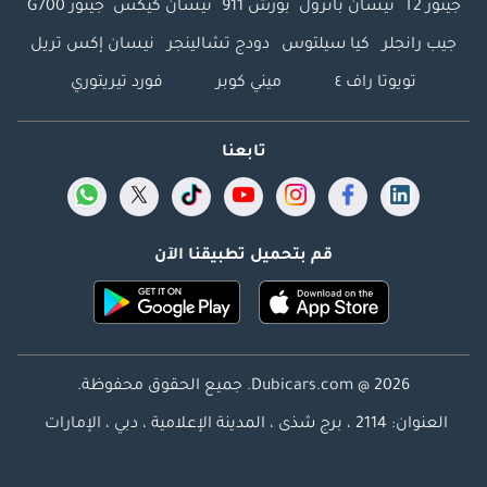
جيتور T2
نيسان باترول
بورش 911
نيسان كيكس
جيتور G700
جيب رانجلر
كيا سيلتوس
دودج تشالينجر
نيسان إكس تريل
تويوتا راف ٤
ميني كوبر
فورد تيريتوري
تابعنا
قم بتحميل تطبيقنا الآن
Dubicars.com @ 2026. جميع الحقوق محفوظة.
العنوان: 2114 ، برج شذى ، المدينة الإعلامية ، دبي ، الإمارات