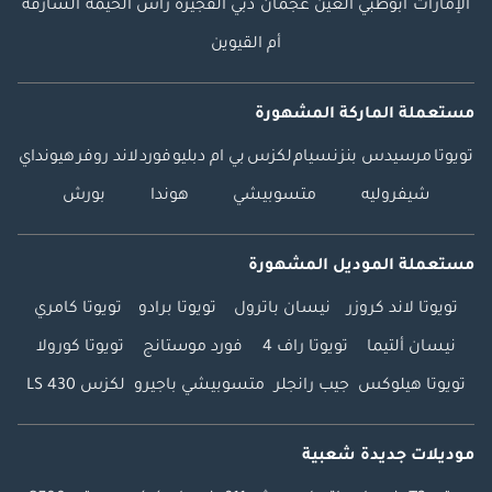
الإمارات
أبوظبي
العين
عجمان
دبي
الفجيرة
رأس الخيمة
الشارقة
أم القيوين
مستعملة الماركة المشهورة
تويوتا
مرسيدس بنز
نسيام
لكزس
بي ام دبليو
فورد
لاند روفر
هيونداي
شيفروليه
متسوبيشي
هوندا
بورش
مستعملة الموديل المشهورة
تويوتا لاند كروزر
نيسان باترول
تويوتا برادو
تويوتا كامري
نيسان ألتيما
تويوتا راف 4
فورد موستانج
تويوتا كورولا
تويوتا هيلوكس
جيب رانجلر
متسوبيشي باجيرو
لكزس LS 430
موديلات جديدة شعبية