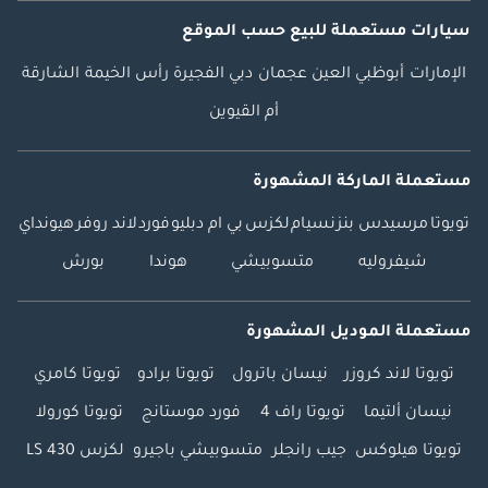
سيارات مستعملة
للبيع
حسب الموقع
الإمارات
أبوظبي
العين
عجمان
دبي
الفجيرة
رأس الخيمة
الشارقة
أم القيوين
مستعملة الماركة المشهورة
تويوتا
مرسيدس بنز
نسيام
لكزس
بي ام دبليو
فورد
لاند روفر
هيونداي
شيفروليه
متسوبيشي
هوندا
بورش
مستعملة الموديل المشهورة
تويوتا لاند كروزر
نيسان باترول
تويوتا برادو
تويوتا كامري
نيسان ألتيما
تويوتا راف 4
فورد موستانج
تويوتا كورولا
تويوتا هيلوكس
جيب رانجلر
متسوبيشي باجيرو
لكزس LS 430