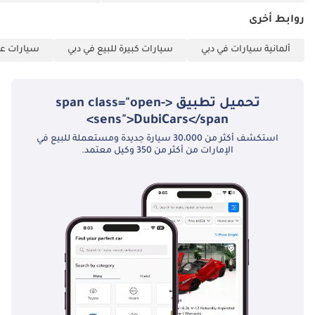
تُعدّ سيارة مرسيدس بنز GLS450 موديل 2020 فرصة نادرة للعائلات أو
روابط أخرى
المديرين التنفيذيين الراغبين في الجمع بين فخامة وتكنولوجيا سيارات
مرسيدس بنز الحديثة، مع الحفاظ على عداد الكيلومترات المنخفض الذي
ألمانية سيارات في دبي
سيارات كبيرة للبيع في دبي
سيارات عائ
يُلاحظ عادةً في السيارات الأحدث. بفضل تصميمها العملي الذي يتسع
لسبعة ركاب، ولمساتها البيضاء الفاخرة، تُعتبر هذه السيارة خيارًا مثاليًا
لأي مقيم مميز في دول مجلس التعاون الخليجي.
تحميل تطبيق <span class="open-
تم إنشاء هذه الإحصاءات بواسطة الذكاء الاصطناعي اعتماداً على بيانات
sens">DubiCars</span>
خبراء السوق. يُرجى دائماً فحص السيارة قبل الشراء.
استكشف أكثر من 30،000 سيارة جديدة ومستعملة للبيع في
الإمارات من أكثر من 350 وكيل معتمد.