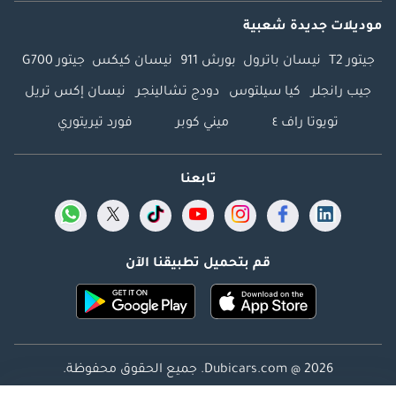
موديلات جديدة شعبية
جيتور T2
نيسان باترول
بورش 911
نيسان كيكس
جيتور G700
جيب رانجلر
كيا سيلتوس
دودج تشالينجر
نيسان إكس تريل
تويوتا راف ٤
ميني كوبر
فورد تيريتوري
تابعنا
قم بتحميل تطبيقنا الآن
Dubicars.com @ 2026. جميع الحقوق محفوظة.