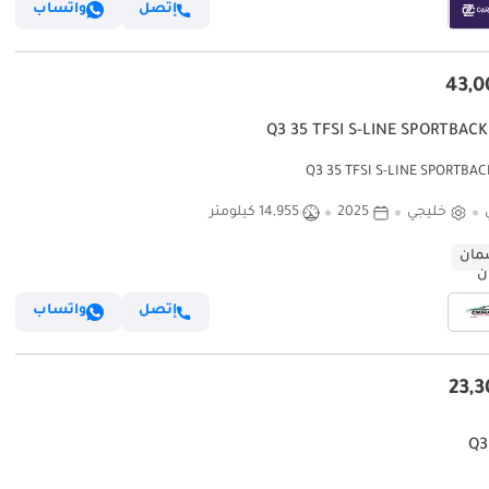
إتصل
واتساب
خليجي
2025
14,955 كيلومتر
ان
إتصل
واتساب