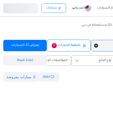
تسجيل دخول
ار السيارات
العربية
بع سيارتك
دبي
تصفية الخيارات
يعرض
27
السيارات
4
إعادة ضبط
نوع البائع
المواصفات الإقليمية
حفظ