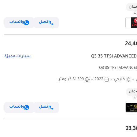
ان
إتصل
واتساب
سيارات مميزة
خليجي
2022
81,599 كيلومتر
ان
إتصل
واتساب