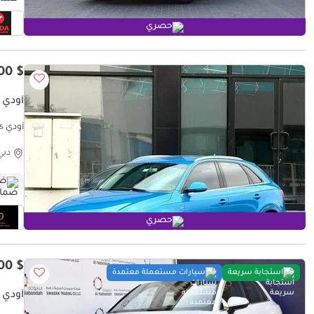
حصري
$ 6,700
أودي Q3 35 TFSI S-LINE
أودي Q3 35 TFSI S-LINE GCC Specs
دبي
ضم
حصري
$ 30,100
استجابة سريعة
سيارات مستعملة معتمدة
أودي Q3 35 TFSI ADVANCED