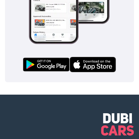
من أقدم وكلاء
السيارات في سوق
الإمارات العربية
المتحدة. • خبرة في
الشحن إلى جميع
أنحاء العالم لمبيعات
التصدير. • خدمة عملاء
ممتازة وتجربة شراء/
بيع رائعة. ----------------
--------------------------
ساعات عمل صالة
العرض: 8:30 صباحًا -
8:30 مساءً ---------------
---------------------------
ابقَ على اطلاع دائم: •
انستغرام:
/steerwellauto •
فيسبوك: