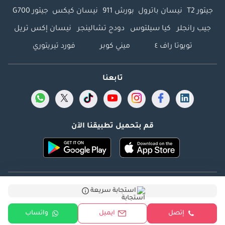
جيتور T2
نيسان باترول
بورش 911
نيسان كيكس
جيتور G700
جيب رانجلر
كيا سيلتوس
دودج تشالينجر
نيسان إكس تريل
تويوتا راف ٤
ميني كوبر
فورد تيريتوري
تابعنا
قم بتحميل تطبيقنا الآن
Dubicars.com @ 2026. جميع الحقوق محفوظة.
استجابة سريعة
العنوان: 2114 ، برج شذى ، المدينة الإعلامية ، دبي ، الإمارات
إتصل
ايميل
واتساب