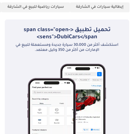
متخصص لعمليات
إيطالية سيارات في الشارقة
سيارات رياضية للبيع في الشارقة
الشراء للتصدير. •
نقدم مجموعة واسعة
من خيارات السيارات،
تحميل تطبيق <span class="open-
من السيارات الفريدة
sens">DubiCars</span>
إلى السيارات
استكشف أكثر من 30،000 سيارة جديدة ومستعملة للبيع في
العصرية. • تحديثات
الإمارات من أكثر من 350 وكيل معتمد.
تفاعلية لعملية
الشراء وسجل
الشحن لمبيعات
التصدير. ------------------
----------------------- لماذا
تختار سيارات ستير
ويل؟ • منذ عام 1984 •
أكثر من 1500 سيارة. •
خيارات شراء مرنة. •
معروفون بأفضل
الأسعار في السوق. •