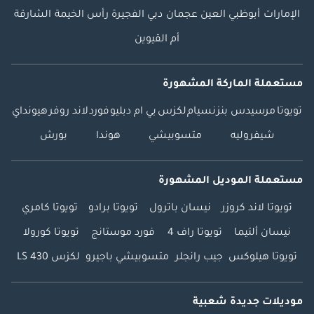
الشركات في الإمارات
الإمارات
أبوظبي
العين
عجمان
دبي
الفجيرة
رأس الخيمة
الشارقة
التي قدمت مجموعة
أم القيوين
واسعة من السيارات
المستعملة
والمركبات التجارية
مستعملة الماركة المشهورة
للتصدير المحلي
تويوتا
مرسيدس بنز
نسيام
لكزس
بي ام دبليو
فورد
لاند روفر
هيونداي
والدولي. تشمل
مجموعتنا المتنوعة:
شيفروليه
متسوبيشي
هوندا
بورش
سيارات السيدان ذات
الأربعة أبواب،
مستعملة الموديل المشهورة
والحافلات،
والشاحنات،
تويوتا لاند كروزر
نيسان باترول
تويوتا برادو
تويوتا كامري
والشاحنات الصغيرة،
نيسان ألتيما
تويوتا راف 4
فورد موستانج
تويوتا كورولا
والسيارات الفاخرة.
أعد كتابة تفاصيل
تويوتا هيلوكس
جيب رانجلر
متسوبيشي باجيرو
لكزس LS 430
السيارة بطريقة جيدة
وأضف بعض
موديلات جديدة شعبية
التفاصيل من جانبك.