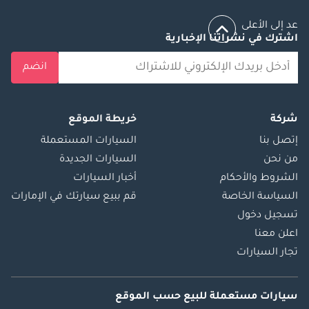
/steerwellauto • لينكد
عد إلى الأعلى
إن: /steerwellauto •
اشترك في نشراتنا الإخبارية
تويتر: /steerwellauto -
-------------------------------
انضم
----------- تفضل بزيارة
معارضنا في جميع
أنحاء الإمارات العربية
شركة
خريطة الموقع
المتحدة: دبي، أبوظبي،
إتصل بنا
السيارات المستعملة
والشارقة. موقع GPS:
من نحن
السيارات الجديدة
-------------------------------
الشروط والأحكام
أخبار السيارات
-------------- اطلع على
السياسة الخاصة
قم ببيع سيارتك في الإمارات
مخزوننا الحالي: و -------
تسجيل دخول
-------------------------------
-------- تأسست شركة
اعلن معنا
ستير ويل أوتو في
تجار السيارات
الإمارات العربية
المتحدة عام 1984،
سيارات مستعملة
للبيع
حسب الموقع
وكانت من أوائل