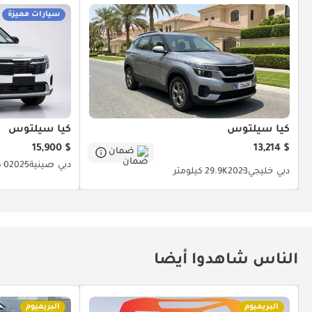
سيارات مميزة
كيا سيلتوس
كيا سيلتوس
$ 15,900
$ 13,214
ضمان
دبي
صينية
2025
0 كيلومتر
دبي
خليجي
2023
29.9K كيلومتر
الناس شاهدوا أيضا
البريميوم
البريميوم