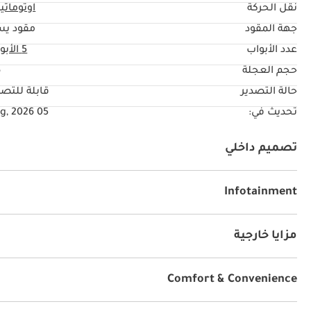
نقل الحركة
اوتوماتي
جهة المقود
مقود يس
عدد الأبواب
5 الأبواب
حجم العجلة
"
حالة التصدير
قابلة للتصد
تحديث في:
05 Aug, 2026
تصميم داخلي
نظام آي يو أكس
مشغل إم بي ثري
راديو
يو أس بي
مسند الرأس الخلفي
طي المقعد الخلفي
Infotainment
توصيل بلوتوث
نظام صوت بريميوم
أندرويد أوتو
مكبر
مشعل أقراص دي في دي وسي دي
مزايا خارجية
فتحة سقف
نظام الدخول بدون مفتاح
دهان مميز
سك
Comfort & Convenience
أجهزة استشعار للركن الخلفي
أقفال أبواب كهربائية
نوا