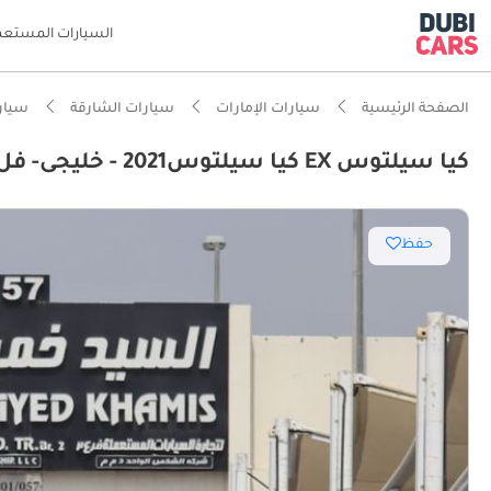
السيارات المستعم
الصفحة الرئيسية
سيارات الإمارات
سيارات الشارقة
سيارا
كيا سيلتوس EX كيا سيلتوس2021 - خليجى- فل أوبشن - بمحرك 1.6L بدون حوادث - بحاله ممتازه
ذكاء دو
حفظ
أقل معد
تصنيف السلامة
أفضل اق