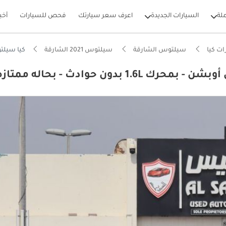
لة
السيارات الجديدة
اعرف سعر سيارتك
فحص للسيارات
أخب
ت كيا
سيلتوس الشارقة
سيلتوس 2021 الشارقة
كيا سيلتوس EX كيا سيلتوس2021 - خليجى- فل أوبشن - بمحرك L
بيكارز
ل استهلاك في فئته
 5 نجوم من NCAP
تصاد في استهلاك الوقود في فئته