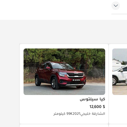
امطار
 للطي
كيا سيلتوس
$ 12,600
الشارقة
خليجي
2021
99K كيلومتر