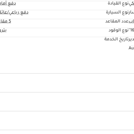
كي
نوع القيادة
دفع أما
ار
نوع السيارة
دفع رباعي/عائل
عدد المقاعد
5 مقاعد
16
نوع الوقود
بتر
ير
تاريخ الخدمة
وضع القيادة على الطرق الوعرة
عداد السرعة
ساعة
ات صوت أمامية
مكبرات صوت خلفية
ك السقف
مرايا جانبية مع مؤشرات
المساحات الخلفية
فذ كهربائية
نوافذ مخفية
كاميرا خلفية
إعدادات هاتف خاصة