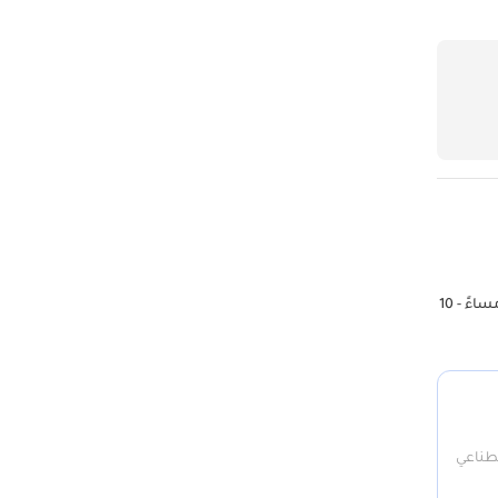
موقعنا السيد خميس للسيارات المستعملة (الشارقة) - صالة العرض رقم 57 أوقات المكتب: 10 صباحًا - 10 مساءً مفتوح من: السبت - الخميس الجمعة: 4 مساءً - 10
صطناعي