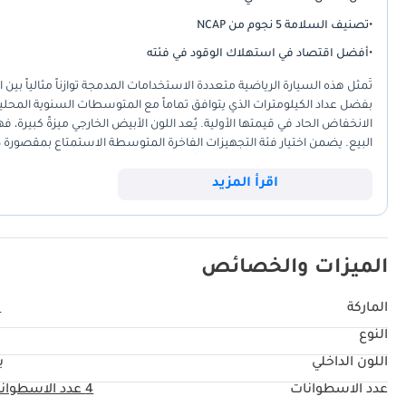
•
تصنيف السلامة 5 نجوم من NCAP
•
أفضل اقتصاد في استهلاك الوقود في فئته
تُمثل هذه السيارة الرياضية متعددة الاستخدامات المدمجة توازناً مثالياً بي
بفضل عداد الكيلومترات الذي يتوافق تماماً مع المتوسطات السنوية المحلية،
الانخفاض الحاد في قيمتها الأولية. يُعد اللون الأبيض الخارجي ميزةً كبيرة، 
البيع. يضمن اختيار فئة التجهيزات الفاخرة المتوسطة الاستمتاع بمقصورة داخ
فئتها بتصميم داخلي أكثر أناقة ورقياً من العديد من منافسيها ذوي الأسعار
الخليجي عموماً، فإن أهم عامل هو راحة البال التي توفرها مواصفاتها الإ
اقرأ المزيد
القاسية.
الميزات والخصائص
الماركة
ك
النوع
اللون الداخلي
ب
عدد الاسطوانات
4
عدد الاسطوان