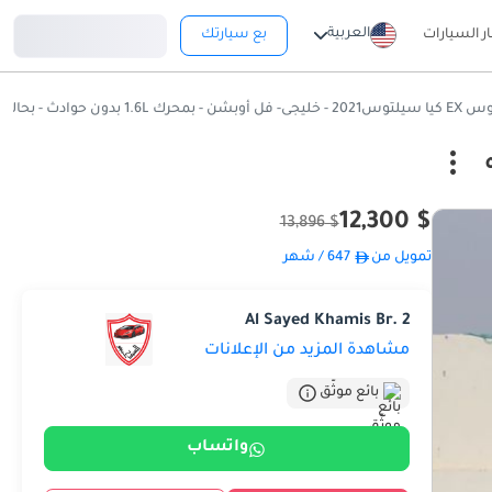
تسجيل دخول
العربية
ار السيارات
بع سيارتك
1.6 بدون حوادث - بحاله ممتازه
$ 12,300
$ 13,896
تمويل من
647
/ شهر
Al Sayed Khamis Br. 2
مشاهدة المزيد من الإعلانات
بائع موثّق
واتساب