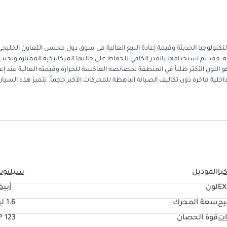
ن التكنولوجيا الحديثة وقيمة إعادة البيع العالية في سوق دول مجلس التعاون الخليجي
 فقد تم استخدامها بالقدر الكافي للحفاظ على حالتها الميكانيكية الممتازة وتجنب
فهو اللون الأكثر طلباً في المنطقة لخصائصه العاكسة للحرارة وقيمته العالية عند إع
لية فاخرة دون تكاليف الصيانة الباهظة للمحركات الأكبر حجماً. تتميز هذه السيار
 المعقولة. بالنسبة للمشتري في الإمارات العربية المتحدة أو دول مجلس التعاون
قليمية، والتي تضمن تحسين نظام التبريد والمحرك بشكل كامل لمواجهة ظروف الصي
يا
الموديل
سيلتو
EX
لون
أبي
يج
سعة المحرك
1.6 ليتر
ات
قوة الحصان
123 HP