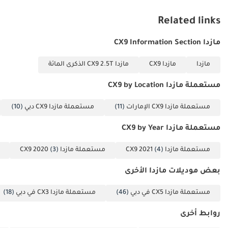
الحوادث الناجمة عن الإرهاق أثناء القيادة لمسافات طويلة عبر البلاد. أما
بالنسبة للعائلات، فإنّ وجود نقاط تثبيت مقاعد الأطفال ISOFIX وهيكل
Related links
السيارة المُعزّز يمنحهم راحة البال. وقد صُممت هذه الأنظمة النشطة
للتدخل بسلاسة، مما يُحسّن تجربة القيادة دون التأثير على تحكم السائق.
مازدا CX9 Information Section
الخلاصة
مازدا
مازدا CX9
مازدا CX9 2.5T الذكرى المائة
تُعدّ سيارة مازدا CX-9 LTD ذات الأميال المنخفضة الخيار الأمثل للعائلات
التي تبحث عن فخامة وأمان لا مثيل لهما دون دفع ثمن باهظ. بفضل
مستعملة مازدا CX9 by Location
حالتها الممتازة ومواصفاتها العالية، تُعتبر من أفضل السيارات ذات
مستعملة مازدا CX9 الإمارات
(11)
مستعملة مازدا CX9 دبي
(10)
السبعة مقاعد المتوفرة حاليًا للمشترين المميزين في دول مجلس
التعاون الخليجي.
مستعملة مازدا CX9 by Year
تم إنشاء هذه الإحصاءات بواسطة الذكاء الاصطناعي اعتماداً على بيانات
خبراء السوق. يُرجى دائماً فحص السيارة قبل الشراء.
مستعملة مازدا CX9 2021
(4)
مستعملة مازدا CX9 2020
(3)
بعض موديلات مازدا الأخرى
مستعملة مازدا CX5 في دبي
(46)
مستعملة مازدا CX3 في دبي
(18)
روابط أخرى