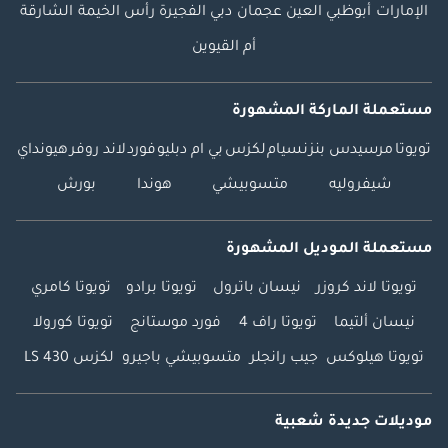
الإمارات
أبوظبي
العين
عجمان
دبي
الفجيرة
رأس الخيمة
الشارقة
أم القيوين
مستعملة الماركة المشهورة
تويوتا
مرسيدس بنز
نسيام
لكزس
بي ام دبليو
فورد
لاند روفر
هيونداي
شيفروليه
متسوبيشي
هوندا
بورش
مستعملة الموديل المشهورة
تويوتا لاند كروزر
نيسان باترول
تويوتا برادو
تويوتا كامري
نيسان ألتيما
تويوتا راف 4
فورد موستانج
تويوتا كورولا
تويوتا هيلوكس
جيب رانجلر
متسوبيشي باجيرو
لكزس LS 430
موديلات جديدة شعبية