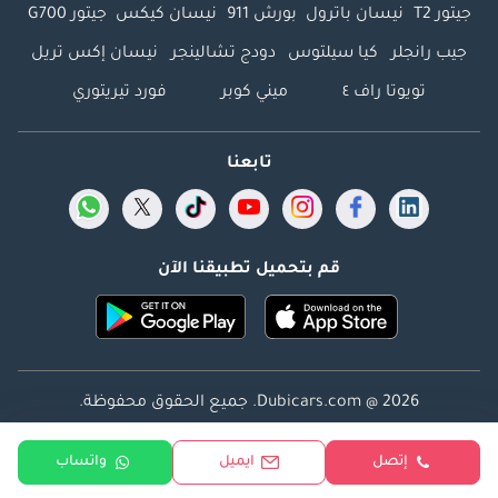
جيتور T2
نيسان باترول
بورش 911
نيسان كيكس
جيتور G700
جيب رانجلر
كيا سيلتوس
دودج تشالينجر
نيسان إكس تريل
تويوتا راف ٤
ميني كوبر
فورد تيريتوري
تابعنا
قم بتحميل تطبيقنا الآن
Dubicars.com @ 2026. جميع الحقوق محفوظة.
العنوان: 2114 ، برج شذى ، المدينة الإعلامية ، دبي ، الإمارات
إتصل
ايميل
واتساب