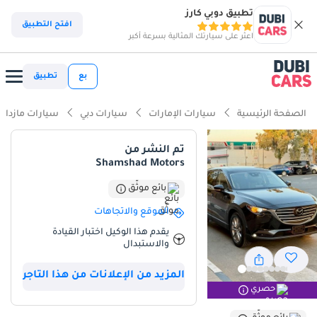
تطبيق دوبي كارز
ذكاء دوبي كارز
افتح التطبيق
اعثر على سيارتك المثالية بسرعة أكبر
ذكاء دوبيكارز
بع
تطبيق
أبرز المواصفات
الصفحة الرئيسية
سيارات الإمارات
سيارات دبي
سيارات مازدا
سعة 7 مقاعد أو أكثر مع مقاعد الكابتن
تم النشر من
Shamshad Motors
معيار نظام الصوت من الدرجة الأولى
بائع موثّق
تصنيف السلامة 5 نجوم من NCAP
الموقع والاتجاهات
ملخص
يقدم هذا الوكيل اختبار القيادة
والاستبدال
تُعدّ سيارة مازدا CX-9 LTD موديل 2021 هذه خيارًا مميزًا في سوق دول
مجلس التعاون الخليجي، حيث تُقدّم بديلاً أنيقًا لسيارات الدفع الرباعي
المزيد من الإعلانات من هذا التاجر
التقليدية ذات الثلاثة صفوف. بمسافة مقطوعة تبلغ 59,000 كيلومتر
حصري
فقط، تُعتبر هذه المسافة أقل بكثير من المتوسط الإقليمي البالغ حوالي
75,000 كيلومتر لسيارة من نفس العمر، مما يضمن سنوات عديدة من