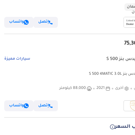
ان
إتصل
واتساب
 بنز S 500
سيارات مميزة
S 500 4MATIC 3.
أخرى
2021
88,000 كيلومتر
إتصل
واتساب
 السعر