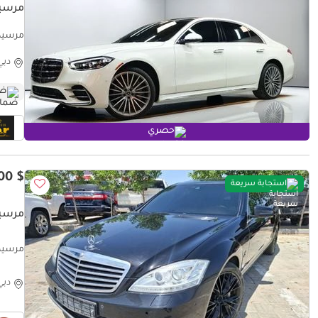
مرسيدس بنز
مرسيدس بنز L
دبي
ضم
حصري
$ 10,100
استجابة سريعة
مرسيدس ب
مرسيدس بنز  500 LWB
دبي