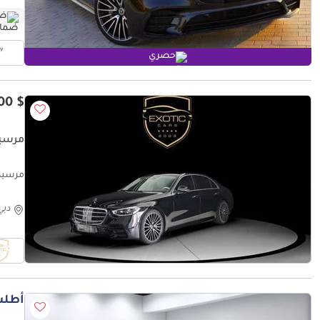
ضم
حصري
$ 75,300
مرسيدس
مرسيدس بنز 0L
دبي
أطلب