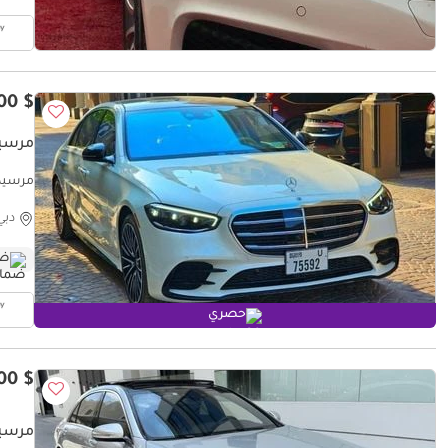
$ 51,800
مرسيدس
مرسيدس بنز ST PRICE
دبي
ضم
حصري
$ 28,800
مرسيدس بن