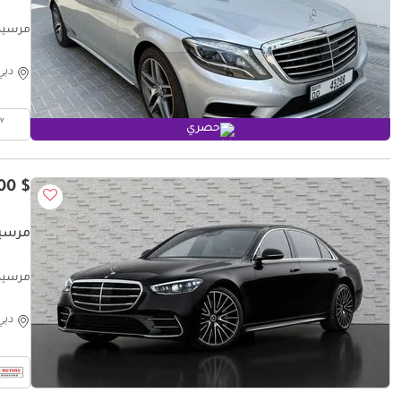
مرسيدس بنز 4.7L
دبي
حصري
$ 82,200
مرسيدس
مرسيدس بنز Line
دبي