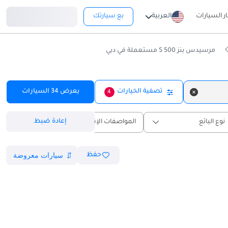
تسجيل دخول
ار السيارات
العربية
بع سيارتك
مرسيدس بنز S 500 مستعملة في دبي
تصفية الخيارات
يعرض
34
السيارات
4
إعادة ضبط
نوع البائع
المواصفات الإقليمية
حفظ