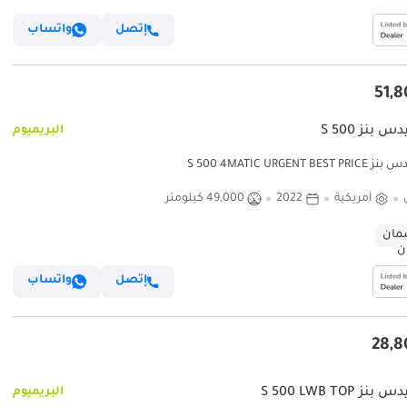
إتصل
واتساب
 بنز S 500
البريميوم
S 500 4MATIC URGENT BE
أمريكية
2022
49,000 كيلومتر
ان
إتصل
واتساب
ز S 500 LWB TOP
البريميوم