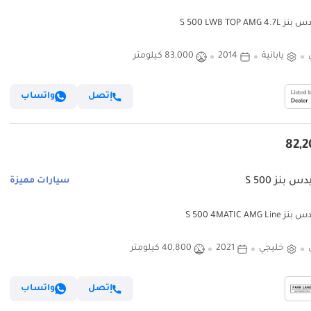
S 500 LWB TOP AMG 
يابانية
2014
83,000 كيلومتر
إتصل
واتساب
 بنز S 500
سيارات مميزة
S 500 4MATIC AMG 
خليجي
2021
40,800 كيلومتر
إتصل
واتساب