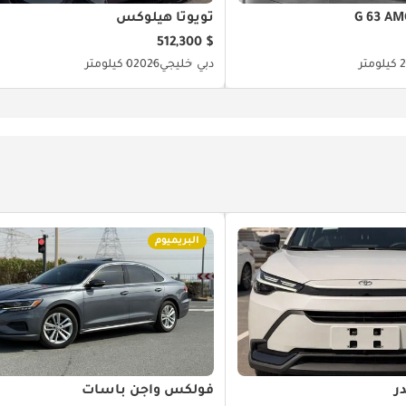
تويوتا هيلوكس
$ 512,300
ومتر
دبي
خليجي
2026
0 كيلومتر
البريميوم
ر
فولكس واجن باسات