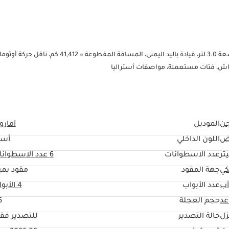
فولكس فاجن أماروك بيك أب، موديل 2021، لون أبيض، ديزل، 6 أسطوانات، سعة 3.0 لتر، قيادة باليد اليمنى، المسافة المقطوعة = 12
ن
الموديل
أمار
ض
اللون الداخلي
أسو
عدد الاسطوانات
6
عدد الاسطوانا
كي
جهة المقود
مقود يمي
آب
عدد الأبواب
4 الأبواب
حجم العجلة
"
زل
حالة التصدير
للتصدير فق