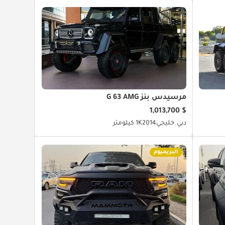
مرسيدس بنز G 63 AMG
$ 1,013,700
دبي
خليجي
2014
1K كيلومتر
البريميوم