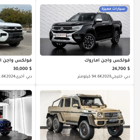
سيارات مميزة
فولكس واجن أماروك
فولكس واجن أ
$ 30,000
$ 24,700
دبي
خليجي
2023
94.6K كيلومتر
دبي
أخرى
2024
32.6K كي