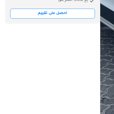
بِع بذكاء. اشترِ بثق
احصل على تقييم