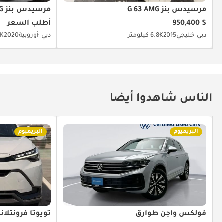
مرسيدس بنز G 63 AMG
مرسيدس بنز G 63 AMG
$ 950,400
أطلب السعر
دبي
خليجي
2015
6.8K كيلومتر
دبي
أوروبية
2020
2K كيل
الناس شاهدوا أيضا
البريميوم
البريميوم
فولكس واجن طوارق
تويوتا فرونتلاند