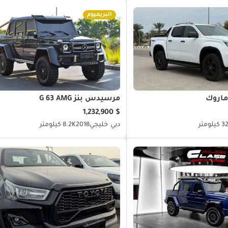
البريميوم
ماروك
مرسيدس بنز G 63 AMG
$ 1,232,900
لومتر
دبي
خليجي
2018
8.2K كيلومتر