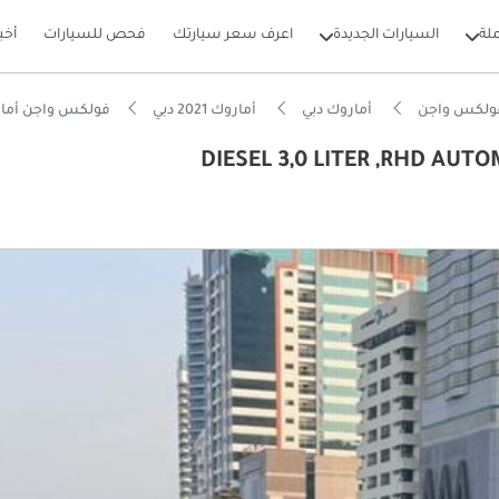
لة
السيارات الجديدة
اعرف سعر سيارتك
فحص للسيارات
أخب
ولكس واجن
أماروك دبي
أماروك 2021 دبي
فولكس واجن أماروك TER ,RHD AUTOMATIC GEAR 2021 MODEL