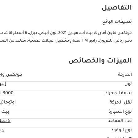
التفاصيل
تعليقات البائع
دفع رباعي، تلفزيون، راديو FM، مفتاح تشغيل، عجلات معدنية، مقاعد من القماش، فئات مستعملة، مواصفات أستراليا
الميزات والخصائص
الماركة
فولكس واج
لون
أبي
سعة المحرك
3000 ليتر
نقل الحركة
اوتوماتي
نوع السيارة
بيك 
عدد المقاعد
5 مقاعد
نوع الوقود
دي