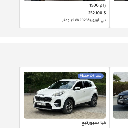
رام 1500
$ 252,100
دبي
أوروبية
2023
8K كيلومتر
سيارات مميزة
كيا سبورتيج