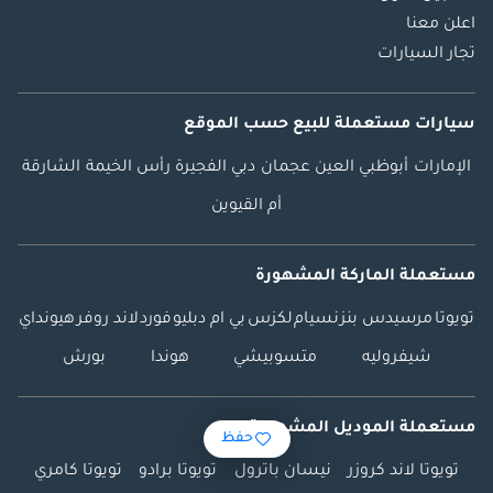
اعلن معنا
تجار السيارات
سيارات مستعملة
للبيع
حسب الموقع
الإمارات
أبوظبي
العين
عجمان
دبي
الفجيرة
رأس الخيمة
الشارقة
أم القيوين
مستعملة الماركة المشهورة
تويوتا
مرسيدس بنز
نسيام
لكزس
بي ام دبليو
فورد
لاند روفر
هيونداي
شيفروليه
متسوبيشي
هوندا
بورش
مستعملة الموديل المشهورة
حفظ
تويوتا لاند كروزر
نيسان باترول
تويوتا برادو
تويوتا كامري