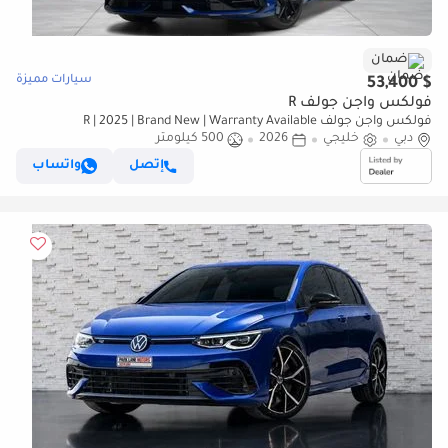
ضمان
سيارات مميزة
$ 53,400
فولكس واجن جولف R
فولكس واجن جولف R | 2025 | Brand New | Warranty Available
دبي
خليجي
2026
500 كيلومتر
إتصل
واتساب