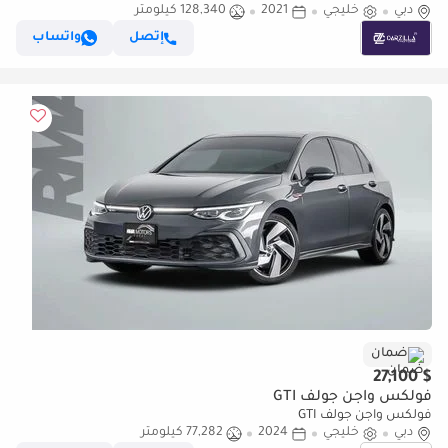
دبي
خليجي
2021
Warranty & Service l AED 1,606 / Monthly
128,340 كيلومتر
إتصل
واتساب
ضمان
$ 27,100
فولكس واجن جولف GTI
فولكس واجن جولف GTI
دبي
خليجي
2024
77,282 كيلومتر