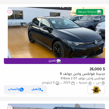
استجابة سريعة
حصري
$ 26,000
جديدة فولكس واجن جولف R
فولكس واجن جولف R Base 2.0T
دبي
صينية
2025
0 كيلومتر
إتصل
واتساب