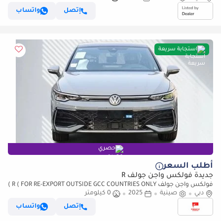
إتصل
واتساب
استجابة سريعة
حصري
أطلب السعر
جديدة فولكس واجن جولف R
فولكس واجن جولف R ( FOR RE-EXPORT OUTSIDE GCC COUNTRIES ONLY )
دبي
صينية
2025
0 كيلومتر
إتصل
واتساب