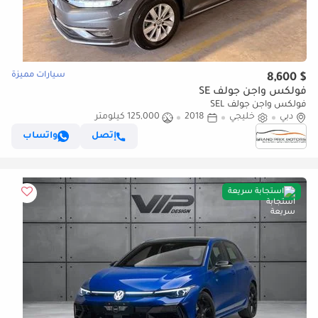
سيارات مميزة
$ 8,600
فولكس واجن جولف SE
فولكس واجن جولف SEL
دبي
خليجي
2018
125,000 كيلومتر
إتصل
واتساب
استجابة سريعة