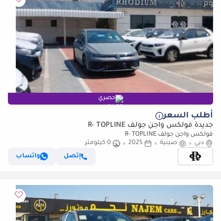
حصري
أطلب السعر
جديدة فولكس واجن جولف R- TOPLINE
فولكس واجن جولف R- TOPLINE
دبي
صينية
2025
0 كيلومتر
إتصل
واتساب