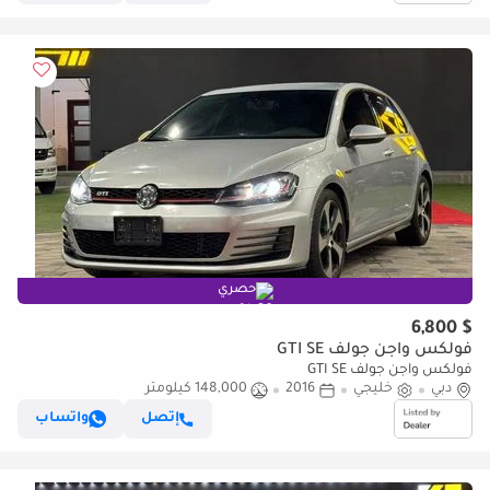
حصري
$ 6,800
فولكس واجن جولف GTI SE
فولكس واجن جولف GTI SE
دبي
خليجي
2016
148,000 كيلومتر
إتصل
واتساب