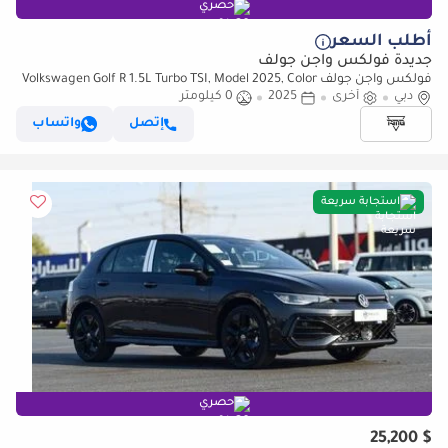
حصري
أطلب السعر
جديدة فولكس واجن جولف
فولكس واجن جولف Volkswagen Golf R 1.5L Turbo TSI, Model 2025, Color
Grey
دبي
أخرى
2025
0 كيلومتر
إتصل
واتساب
استجابة سريعة
حصري
$ 25,200