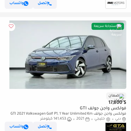
إتصل
واتساب
استجابة سريعة
ضمان
$ 17,800
فولكس واجن جولف GTI
فولكس واجن جولف GTI 2021 Volkswagen Golf P1, 1 Year Unlimited Km
دبي
خليجي
2021
Warranty, Excellent Condition, GCC
141,453 كيلومتر
إتصل
واتساب