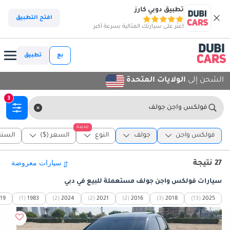
تطبيق دوبي كارز
افتح التطبيق
اعثر على سيارتك المثالية بسرعة أكبر
بع
تطبيق
الشحن إلى
الولايات المتحدة
3
فولكس واجن جولف
جديدة
فولكس واجن
جولف
النوع
السعر ($)
السنة
27 نتيجة
سيارات فولكس واجن جولف مستعملة للبيع في دبي
19
(1)
1983
(2)
2024
(2)
2021
(2)
2016
(3)
2018
(13)
2025