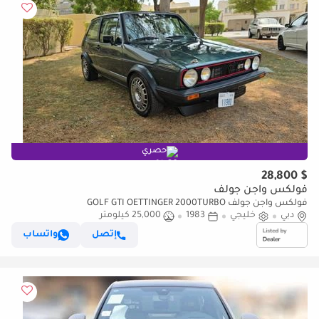
حصري
$ 28,800
فولكس واجن جولف
فولكس واجن جولف GOLF GTI OETTINGER 2000TURBO
دبي
خليجي
1983
25,000 كيلومتر
إتصل
واتساب