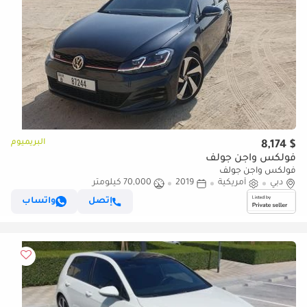
البريميوم
$ 8,174
فولكس واجن جولف
فولكس واجن جولف
دبي
أمريكية
2019
70,000 كيلومتر
إتصل
واتساب