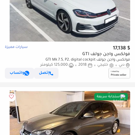
سيارات مميزة
$ 17,138
فولكس واجن جولف GTI
فولكس واجن جولف GTI Mk 7.5, P2, digital cockpit
دبي
خليجي
2018
125,000 كيلومتر
إتصل
واتساب
استجابة سريعة