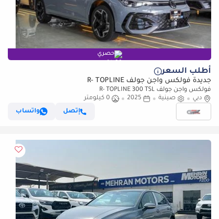
حصري
أطلب السعر
جديدة فولكس واجن جولف R- TOPLINE
فولكس واجن جولف R- TOPLINE 300 TSL
دبي
صينية
2025
0 كيلومتر
إتصل
واتساب