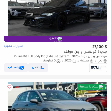
حصري
سيارات مميزة
$ 27,100
جديدة فولكس واجن جولف
فولكس واجن جولف R-Line Kit Full Body Kit (Exhaust System) 2025
دبي
صينية
2025
0 كيلومتر
إتصل
واتساب
استجابة سريعة