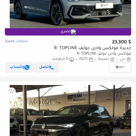
حصري
سيارات مميزة
$ 23,300
جديدة فولكس واجن جولف R- TOPLINE
فولكس واجن جولف R- TOPLINE
دبي
صينية
2025
0 كيلومتر
إتصل
واتساب