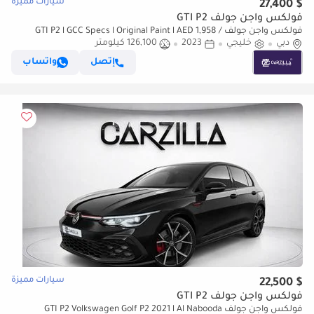
سيارات مميزة
$ 27,400
فولكس واجن جولف GTI P2
فولكس واجن جولف GTI P2 l GCC Specs l Original Paint l AED 1,958 /
دبي
Monthly
خليجي
2023
126,100 كيلومتر
إتصل
واتساب
سيارات مميزة
$ 22,500
فولكس واجن جولف GTI P2
فولكس واجن جولف GTI P2 Volkswagen Golf P2 2021 l Al Nabooda