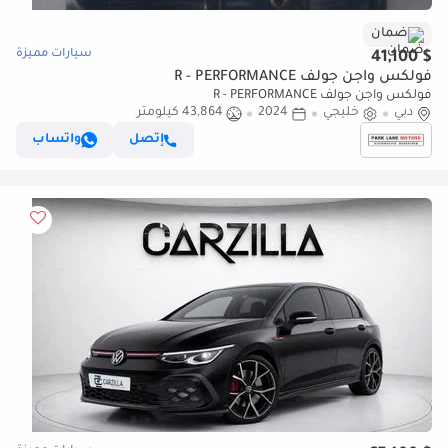
ضمان
سيارات مميزة
$ 41,100
فولكس واجن جولف R - PERFORMANCE
فولكس واجن جولف R - PERFORMANCE
دبي
خليجي
2024
43,864 كيلومتر
إتصل
واتساب