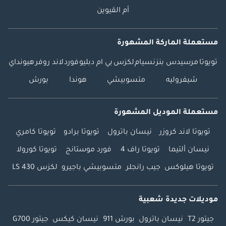
أم القيوين
مستعملة الماركة المشهورة
تويوتا
مرسيدس بنز
نسيام
لكزس
بي ام دبليو
فورد
لاند روفر
هيونداي
شيفروليه
متسوبيشي
هوندا
بورش
مستعملة الموديل المشهورة
تويوتا لاند كروزر
نيسان باترول
تويوتا برادو
تويوتا كامري
نيسان ألتيما
تويوتا راف 4
فورد موستانج
تويوتا كورولا
تويوتا هيلوكس
جيب رانجلر
متسوبيشي باجيرو
لكزس LS 430
موديلات جديدة شعبية
جيتور T2
نيسان باترول
بورش 911
نيسان كيكس
جيتور G700