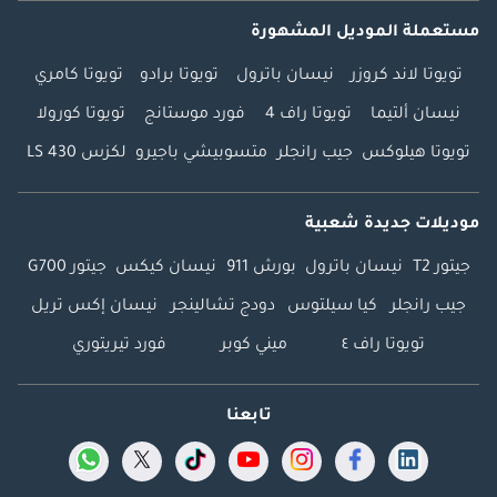
مستعملة الموديل المشهورة
تويوتا لاند كروزر
نيسان باترول
تويوتا برادو
تويوتا كامري
نيسان ألتيما
تويوتا راف 4
فورد موستانج
تويوتا كورولا
تويوتا هيلوكس
جيب رانجلر
متسوبيشي باجيرو
لكزس LS 430
موديلات جديدة شعبية
جيتور T2
نيسان باترول
بورش 911
نيسان كيكس
جيتور G700
جيب رانجلر
كيا سيلتوس
دودج تشالينجر
نيسان إكس تريل
تويوتا راف ٤
ميني كوبر
فورد تيريتوري
تابعنا