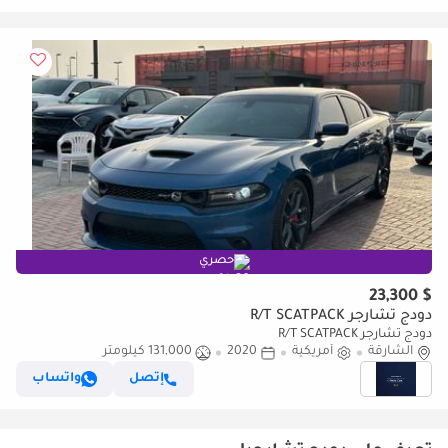
حصري
$ 23,300
دودج تشارجر R/T SCATPACK
دودج تشارجر R/T SCATPACK
الشارقة
أمريكية
2020
131,000 كيلومتر
إتصل
واتساب