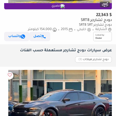
حصري
$ 22,343
دودج تشارجر SRT8
دودج تشارجر SRT8 SRT
الشارقة
خليجي
2015
154,000 كيلومتر
إتصل
واتساب
عرض سيارات دودج تشارجر مستعملة حسب الفئات
دودج تشارجر هيلكات
‏(3)