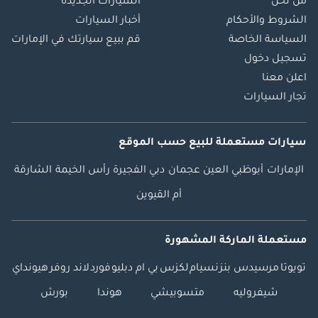
من نحن
السيارات الجديدة
الشروط والأحكام
أخبار السيارات
السياسة الخاصة
قم ببيع سيارتك في الإمارات
تسجيل دخول
اعلن معنا
تجار السيارات
سيارات مستعملة
للبيع
حسب الموقع
الإمارات
أبوظبي
العين
عجمان
دبي
الفجيرة
رأس الخيمة
الشارقة
أم القيوين
مستعملة الماركة المشهورة
تويوتا
مرسيدس بنز
نسيام
لكزس
بي ام دبليو
فورد
لاند روفر
هيونداي
شيفروليه
متسوبيشي
هوندا
بورش