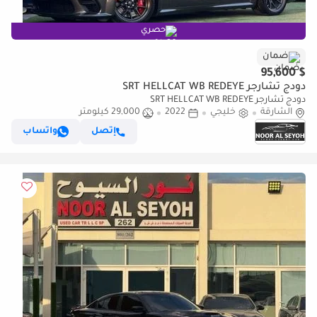
حصري
ضمان
$ 95,600
دودج تشارجر SRT HELLCAT WB REDEYE
دودج تشارجر SRT HELLCAT WB REDEYE
الشارقة
خليجي
2022
29,000 كيلومتر
إتصل
واتساب