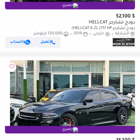
حصري
$ 52,100
دودج تشارجر HELLCAT
دودج تشارجر HELLCAT 6.2L (717 HP)
الشارقة
خليجي
2019
120,000 كيلومتر
إتصل
واتساب
حصري