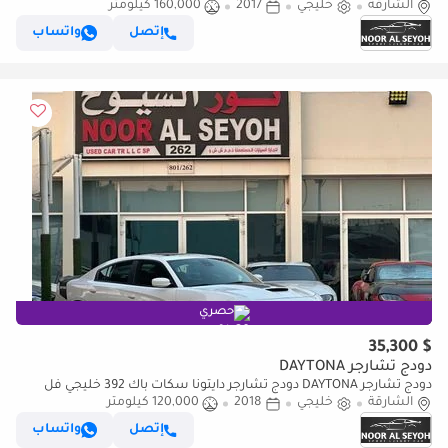
الشارقة
الوكالة فل اوبشن ( 707 هورس بور )
خليجي
2017
160,000 كيلومتر
إتصل
واتساب
حصري
$ 35,300
دودج تشارجر DAYTONA
دودج تشارجر DAYTONA دودج تشارجر دايتونا سكات باك 392 خليجي فل
الشارقة
خليجي
2018
ابشن صبغ وكاله بحاله ممتازه بدون حوادث
120,000 كيلومتر
إتصل
واتساب