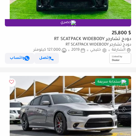
حصري
$ 25,800
دودج تشارجر RT SCATPACK WIDEBODY
دودج تشارجر RT SCATPACK WIDEBODY
الشارقة
خليجي
2019
127,000 كيلومتر
إتصل
واتساب
استجابة سريعة