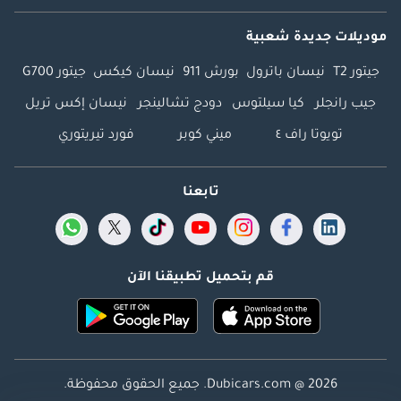
موديلات جديدة شعبية
جيتور T2
نيسان باترول
بورش 911
نيسان كيكس
جيتور G700
جيب رانجلر
كيا سيلتوس
دودج تشالينجر
نيسان إكس تريل
تويوتا راف ٤
ميني كوبر
فورد تيريتوري
تابعنا
قم بتحميل تطبيقنا الآن
Dubicars.com @ 2026. جميع الحقوق محفوظة.