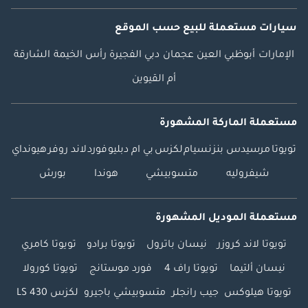
سيارات مستعملة
للبيع
حسب الموقع
الإمارات
أبوظبي
العين
عجمان
دبي
الفجيرة
رأس الخيمة
الشارقة
أم القيوين
مستعملة الماركة المشهورة
تويوتا
مرسيدس بنز
نسيام
لكزس
بي ام دبليو
فورد
لاند روفر
هيونداي
شيفروليه
متسوبيشي
هوندا
بورش
مستعملة الموديل المشهورة
تويوتا لاند كروزر
نيسان باترول
تويوتا برادو
تويوتا كامري
نيسان ألتيما
تويوتا راف 4
فورد موستانج
تويوتا كورولا
تويوتا هيلوكس
جيب رانجلر
متسوبيشي باجيرو
لكزس LS 430