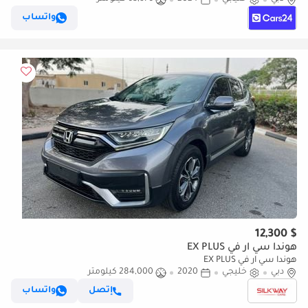
ومضمون
واتساب
$ 12,300
هوندا سي آر في EX PLUS
هوندا سي آر في EX PLUS
دبي
خليجي
2020
284,000 كيلومتر
إتصل
واتساب