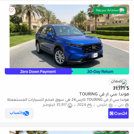
استجابة سريعة
ضمان
$ 31,171
هوندا سي آر في TOURING
هوندا سي آر في TOURING كارس24 هي سوق ضخم للسيارات المستعملة
دبي
خليجي
2024
35,917 كيلومتر
موثوق ومضمون ٪كارس24 هي سوق ضخم للسيارات المستعملة موثوق
ومضمون
واتساب