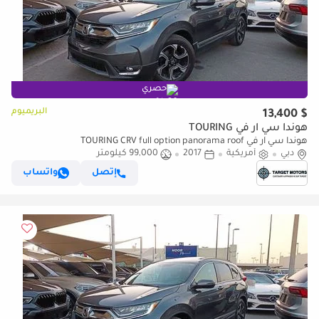
حصري
البريميوم
$ 13,400
هوندا سي آر في TOURING
هوندا سي آر في TOURING CRV full option panorama roof
دبي
أمريكية
2017
99,000 كيلومتر
إتصل
واتساب