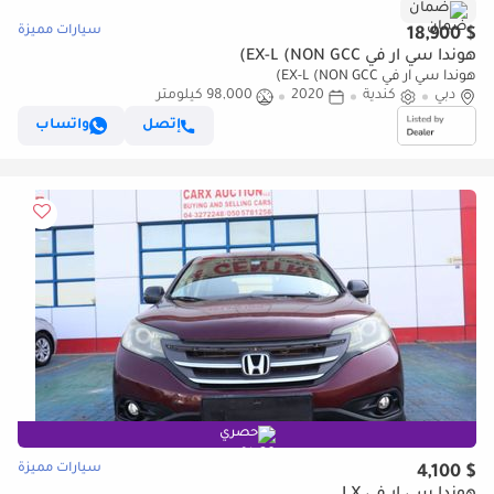
ضمان
سيارات مميزة
$ 18,900
هوندا سي آر في EX-L (NON GCC)
هوندا سي آر في EX-L (NON GCC)
دبي
كندية
2020
98,000 كيلومتر
إتصل
واتساب
حصري
سيارات مميزة
$ 4,100