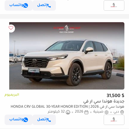
إتصل
واتساب
البريميوم
$ 31,500
جديدة هوندا سي آر في
هوندا سي آر في 2026 | HONDA CRV GLOBAL 30-YEAR HONOR EDITION
دبي
صينية
2026
32 كيلومتر
240TURBO 2WD FRONTIER 7-SEATER EDITION [ EXPORT ONLY ]
إتصل
واتساب