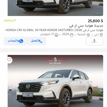
البريميوم
$ 25,800
جديدة هوندا سي آر في
هوندا سي آر في 2026 | HONDA CRV GLOBAL 30-YEAR HONOR 240TURBO
دبي
صينية
2026
2WD VITALITY 5 SEATS[ EXPORT ONLY ]
17 كيلومتر
إتصل
واتساب