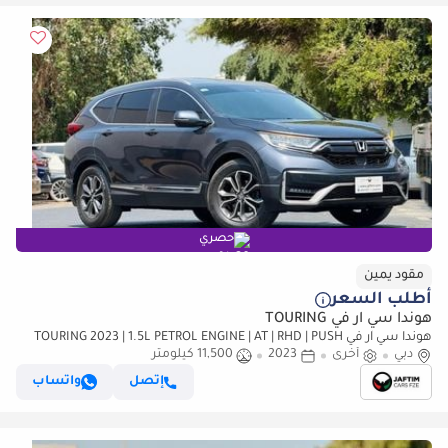
حصري
مقود يمين
أطلب السعر
هوندا سي آر في TOURING
هوندا سي آر في TOURING 2023 | 1.5L PETROL ENGINE | AT | RHD | PUSH
دبي
أخرى
2023
11,500 كيلومتر
START ENGINE | ELECTRIC SEATS | MEMORY SEATS | DUAL SUNR (للتصدير
فقط)
إتصل
واتساب