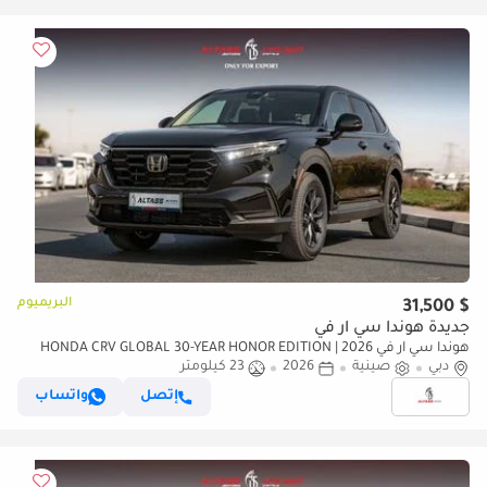
البريميوم
$ 31,500
جديدة هوندا سي آر في
هوندا سي آر في 2026 | HONDA CRV GLOBAL 30-YEAR HONOR EDITION
دبي
صينية
2026
23 كيلومتر
240TURBO 2WD FRONTIER 7-SEATER EDITION [ EXPORT ONLY ]
إتصل
واتساب