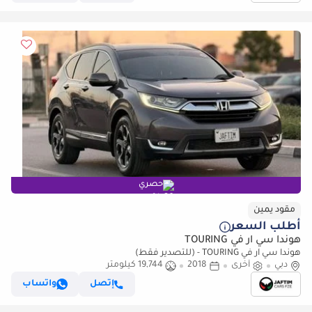
حصري
مقود يمين
أطلب السعر
هوندا سي آر في TOURING
هوندا سي آر في TOURING - (للتصدير فقط)
دبي
أخرى
2018
19,744 كيلومتر
إتصل
واتساب