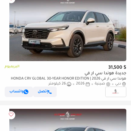
البريميوم
$ 31,500
جديدة هوندا سي آر في
هوندا سي آر في 2026 | HONDA CRV GLOBAL 30-YEAR HONOR EDITION
دبي
صينية
2026
26 كيلومتر
240TURBO 2WD FRONTIER 7-SEATER [EXPORT ONLY]
إتصل
واتساب