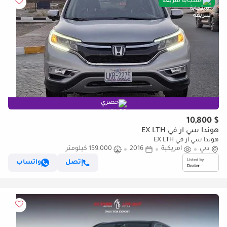
استجابة سريعة
حصري
$ 10,800
هوندا سي آر في EX LTH
هوندا سي آر في EX LTH
دبي
أمريكية
2016
159,000 كيلومتر
إتصل
واتساب