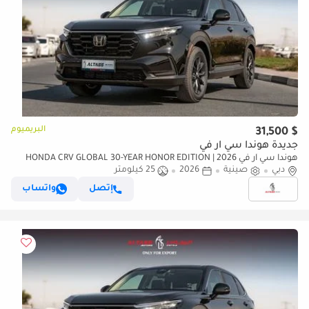
البريميوم
$ 31,500
جديدة هوندا سي آر في
هوندا سي آر في 2026 | HONDA CRV GLOBAL 30-YEAR HONOR EDITION
دبي
صينية
2026
25 كيلومتر
240TURBO 2WD FRONTIER 7 seats[ EXPORT ONLY ]
إتصل
واتساب