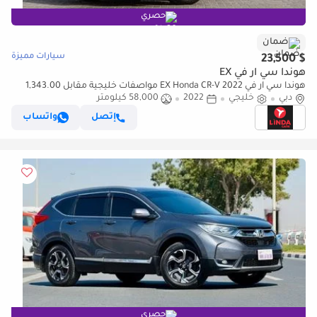
حصري
ضمان
سيارات مميزة
$ 23,500
هوندا سي آر في EX
هوندا سي آر في EX Honda CR-V 2022 مواصفات خليجية مقابل 1,343.00
AED شهريًا
دبي
خليجي
2022
58,000 كيلومتر
إتصل
واتساب
حصري