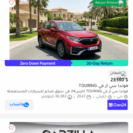
استجابة سريعة
ضمان
$ 23,160
هوندا سي آر في TOURING
هوندا سي آر في TOURING كارس24 هي سوق ضخم للسيارات المستعملة
دبي
خليجي
2022
36,382 كيلومتر
موثوق ومضمون ٪كارس24 هي سوق ضخم للسيارات المستعملة موثوق
ومضمون
واتساب