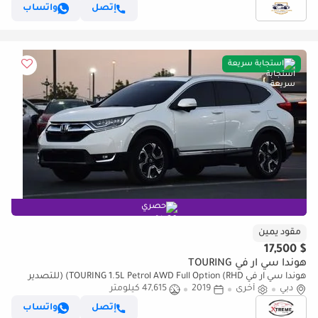
إتصل
واتساب
استجابة سريعة
حصري
مقود يمين
$ 17,500
هوندا سي آر في TOURING
هوندا سي آر في TOURING 1.5L Petrol AWD Full Option (RHD) (للتصدير
فقط)
دبي
أخرى
2019
47,615 كيلومتر
إتصل
واتساب