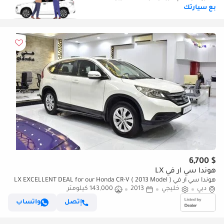
بع سيارتك
$ 6,700
هوندا سي آر في LX
هوندا سي آر في LX EXCELLENT DEAL for our Honda CR-V ( 2013 Model )
دبي
خليجي
in White Color GCC Specs
2013
143,000 كيلومتر
إتصل
واتساب