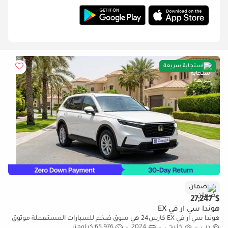
استجابة سريعة
ضمان
$ 27,247
هوندا سي آر في EX
هوندا سي آر في EX كارس24 هي سوق ضخم للسيارات المستعملة موثوق
دبي
خليجي
2024
65,976 كيلومتر
ومضمون ٪كارس24 هي سوق ضخم للسيارات المستعملة موثوق