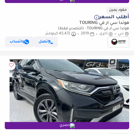
مقود يمين
أطلب السعر
هوندا سي آر في TOURING
هوندا سي آر في TOURING - (للتصدير فقط)
دبي
أخرى
2019
45,472 كيلومتر
إتصل
واتساب
حصري