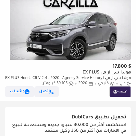
$ 17,800
هوندا سي آر في EX PLUS
هوندا سي آر في EX PLUS Honda CR-V 2.4L 2020 l Agency Service History l
دبي
خليجي
AED 1,273 / Monthly
2020
69,105 كيلومتر
إتصل
واتساب
تحميل تطبيق
DubiCars
استكشف أكثر من 30،000 سيارة جديدة ومستعملة للبيع
في الإمارات من أكثر من 350 وكيل معتمد.