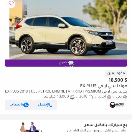
حصري
مقود يمين
$ 18,500
هوندا سي آر في EX PLUS
هوندا سي آر في EX PLUS 2018 | 1.5L PETROL ENGINE | AT | RHD | PREMIUM
دبي
أخرى
2018
43,000 كيلومتر
LEATHER SEATS | PUSH START ENGINE | DIGITAL INSTRUMEN (للتصدير
فقط)
إتصل
واتساب
بع سيارتك بأفضل سعر
انشر إعلان لتلقي عروض من آلاف الشارين