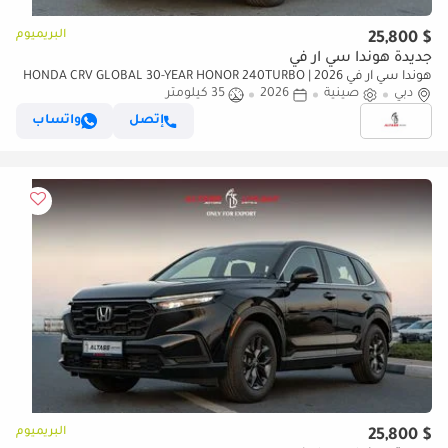
البريميوم
$ 25,800
جديدة هوندا سي آر في
هوندا سي آر في 2026 | HONDA CRV GLOBAL 30-YEAR HONOR 240TURBO
دبي
صينية
2026
2WD VITALITY 5 SEATS[ EXPORT ONLY ]
35 كيلومتر
إتصل
واتساب
البريميوم
$ 25,800