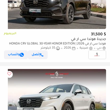
البريميوم
$ 31,500
جديدة هوندا سي آر في
هوندا سي آر في 2026 | HONDA CRV GLOBAL 30-YEAR HONOR EDITION
دبي
صينية
2026
35 كيلومتر
240TURBO 2WD FRONTIER [ EXPORT ONLY ]
إتصل
واتساب