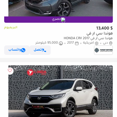
حصري
البريميوم
$ 13,400
هوندا سي آر في
هوندا سي آر في HONDA CRV 2017
دبي
أمريكية
2017
95,000 كيلومتر
إتصل
واتساب