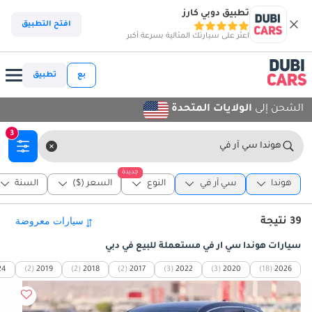
تطبيق دوبي كارز
افتح التطبيق
اعثر على سيارتك المثالية بسرعة أكبر
بع
تطبيق
الشحن إلى
الولايات المتحدة
3
هوندا سي آر في
جديدة
هوندا
سي آر في
النوع
السعر ($)
السنة
39 نتيجة
سيارات هوندا سي آر في مستعملة للبيع في دبي
24
(2)
2019
(2)
2018
(2)
2017
(3)
2022
(3)
2020
(18)
2026