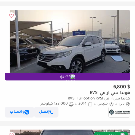
حصري
$ 6,800
هوندا سي آر في RVSI
هوندا سي آر في RVSI Full option RVSI
دبي
خليجي
2014
122,000 كيلومتر
إتصل
واتساب